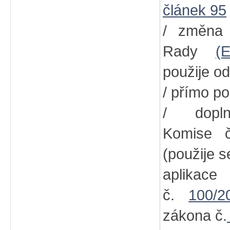
článek 95
/ změna
Rady
(
použije od
/ přímo po
/ dopln
Komise
(použije s
aplikac
č.
100/2
zákona č.