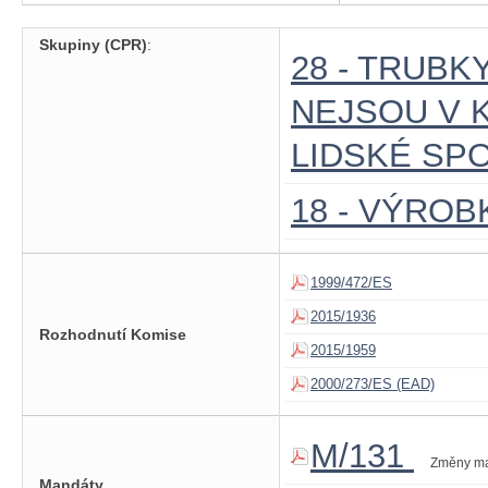
Skupiny (CPR)
:
28 - TRUBK
NEJSOU V 
LIDSKÉ SP
18 - VÝRO
1999/472/ES
2015/1936
Rozhodnutí Komise
2015/1959
2000/273/ES (EAD)
M/131
Změny m
Mandáty