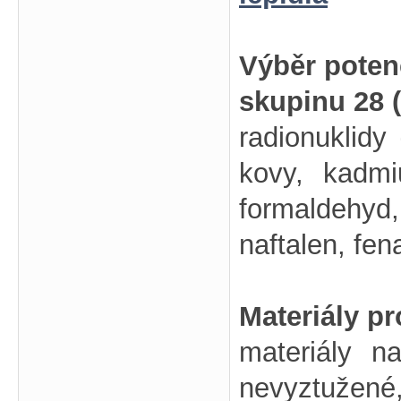
Výběr poten
skupinu 28 
radionuklidy 
kovy, kadmi
formaldehyd
naftalen, fen
Materiály p
materiály n
nevyztužené