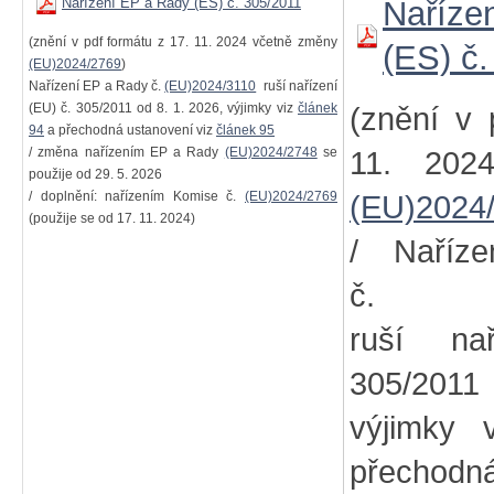
Nařízení EP a Rady (ES) č. 305/2011
Naříze
(znění v pdf formátu z 17. 11. 2024 včetně změny
(ES) č
(EU)2024/2769
)
Nařízení EP a Rady č.
(EU)2024/3110
ruší nařízení
(EU) č. 305/2011 od 8. 1. 2026, výjimky viz
článek
(znění v 
94
a přechodná ustanovení viz
článek 95
/ změna nařízením EP a Rady
(EU)2024/2748
se
11. 202
použije od 29. 5. 2026
/ doplnění: nařízením Komise č.
(EU)2024/2769
(EU)2024
(použije se od 17. 11. 2024)
/ Naříz
č
ruší na
305/2011
výjimky
přechodn