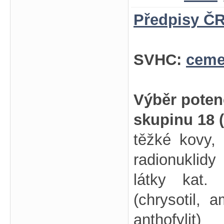
Předpisy ČR
SVHC:
ceme
Výběr poten
skupinu 18 
těžké kovy,
radionuklidy
látky kat.
(chrysotil, a
anthofylit)