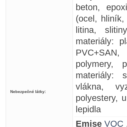
beton, epox
(ocel, hliník,
litina, slit
materiály: 
PVC+SAN, p
polymery, 
materiály: 
vlákna, vy
Nebezpečné látky:
polyestery, 
lepidla
Emise
VOC