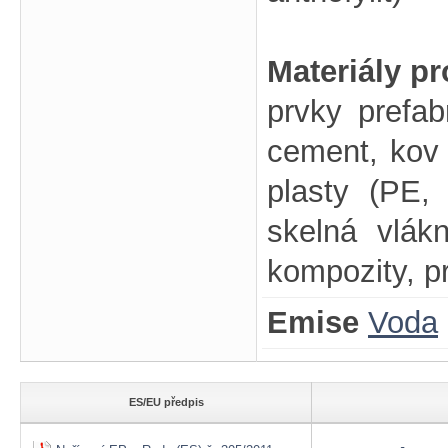
Materiály p
prvky prefab
cement, kov (
plasty (PE
skelná vlákn
kompozity, pr
Emise
Voda
ES/EU předpis