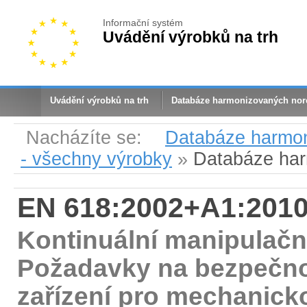
Informační systém
Uvádění výrobků na trh
Uvádění výrobků na trh
Databáze harmonizovaných no
Nacházíte se:
Databáze harmo
- všechny výrobky
»
Databáze ha
EN 618:2002+A1:201
Kontinuální manipulační
Požadavky na bezpečn
zařízení pro mechanick