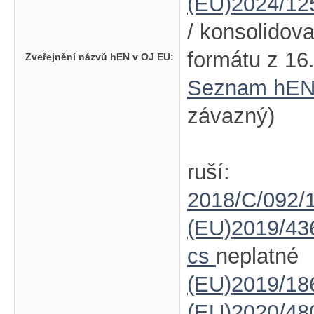
(EU)2024/12
/ konsolidov
formátu z 16
Zveřejnění názvů hEN v OJ EU:
Seznam hEN
závazný)
ruší:
2018/C/092/
(EU)2019/43
cs
neplatné
(EU)2019/18
(EU)2020/48