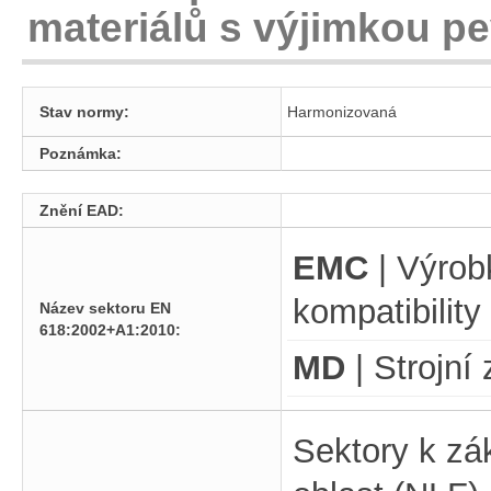
materiálů s výjimkou 
Stav normy:
Harmonizovaná
Poznámka:
Znění EAD:
EMC
| Výrobk
kompatibility
Název sektoru EN
618:2002+A1:2010:
MD
| Strojní 
Sektory k zá