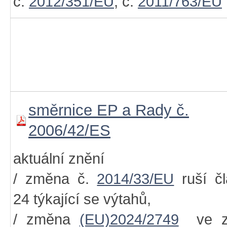
č.
2012/351/EU
, č.
2011/763/EU
směrnice EP a Rady č.
2006/42/ES
aktuální znění
/ změna č.
2014/33/EU
ruší č
24 týkající se výtahů,
/ změna
(EU)2024/2749
ve z