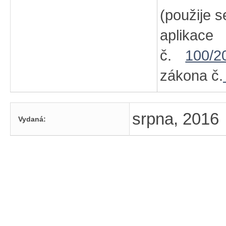
(použije s
aplikac
č.
100/2
zákona č.
srpna, 2016
Vydaná: