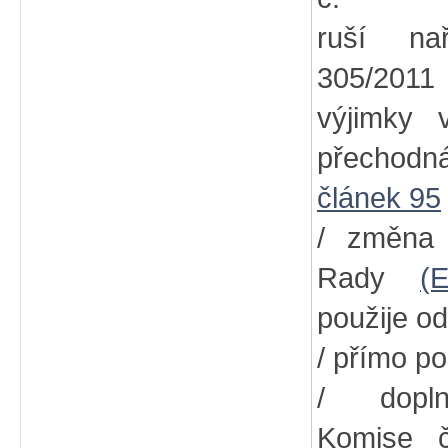
ruší na
305/2011
výjimky
přechodn
článek 95
/ změna
Rady
(
použije od
/ přímo po
/ dopln
Komise