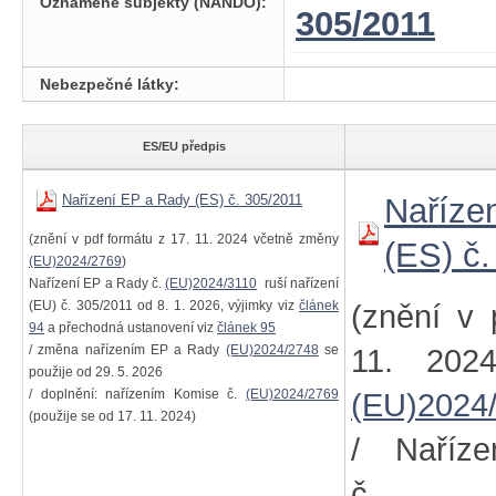
Oznámené subjekty (NANDO):
305/2011
Nebezpečné látky:
ES/EU předpis
Nařízení EP a Rady (ES) č. 305/2011
Naříze
(znění v pdf formátu z 17. 11. 2024 včetně změny
(ES) č
(EU)2024/2769
)
Nařízení EP a Rady č.
(EU)2024/3110
ruší nařízení
(EU) č. 305/2011 od 8. 1. 2026, výjimky viz
článek
(znění v 
94
a přechodná ustanovení viz
článek 95
/ změna nařízením EP a Rady
(EU)2024/2748
se
11. 202
použije od 29. 5. 2026
/ doplnění: nařízením Komise č.
(EU)2024/2769
(EU)2024
(použije se od 17. 11. 2024)
/ Naříz
č