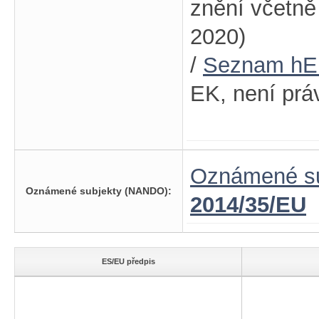
znění včetn
2020)
/
Seznam h
EK, není prá
Oznámené su
Oznámené subjekty (NANDO):
2014/35/EU
ES/EU předpis