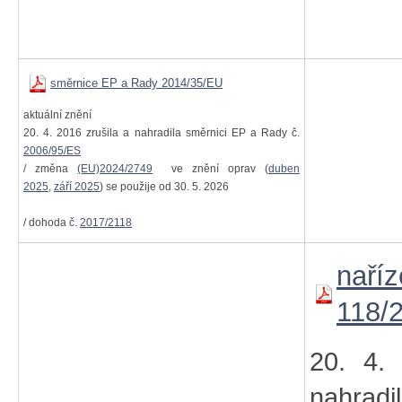
směrnice EP a Rady 2014/35/EU
aktuální znění
20. 4. 2016 zrušila a nahradila směrnici EP a Rady č.
2006/95/ES
/ změna
(EU)2024/2749
ve znění oprav (
duben
2025
,
září 2025
) se použije od 30. 5. 2026
/ dohoda č.
2017/2118
naříz
118/
20. 4. 
nahradil