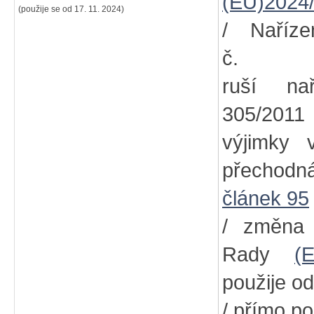
(EU)2024
(použije se od 17. 11. 2024)
/ Naříz
č
ruší na
305/2011
výjimky
přechodn
článek 95
/ změna
Rady
(
použije od
/ přímo po