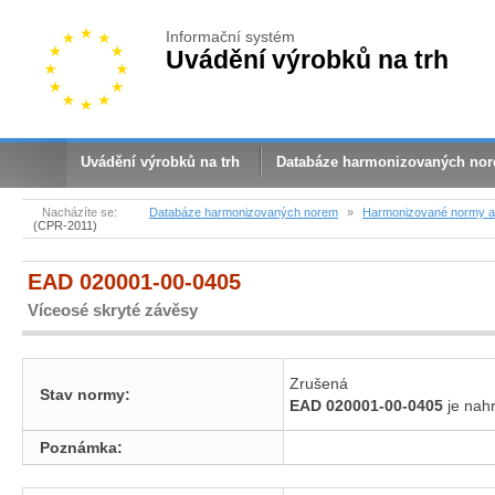
Informační systém
Uvádění výrobků na trh
Uvádění výrobků na trh
Databáze harmonizovaných no
Nacházíte se:
Databáze harmonizovaných norem
»
Harmonizované normy a 
(CPR-2011)
EAD 020001-00-0405
Víceosé skryté závěsy
Zrušená
Stav normy:
EAD 020001-00-0405
je na
Poznámka: