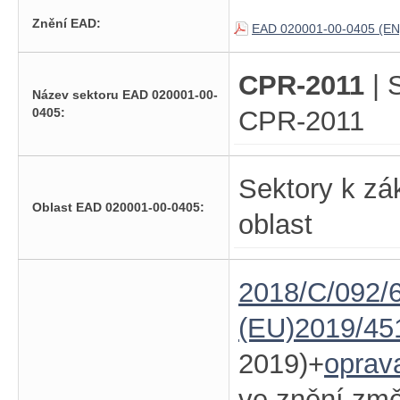
Znění EAD:
EAD 020001-00-0405 (EN
CPR-2011
| 
Název sektoru EAD 020001-00-
0405:
CPR-2011
Sektory k zá
Oblast EAD 020001-00-0405:
oblast
2018/C/092/6
(EU)2019/45
2019)+
oprav
ve znění zm