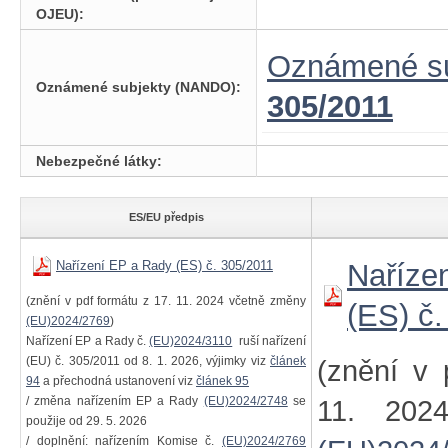
OJEU):
Oznámené su
Oznámené subjekty (NANDO):
305/2011
Nebezpečné látky:
ES/EU předpis
Nařízení EP a Rady (ES) č. 305/2011
Naříze
(znění v pdf formátu z 17. 11. 2024 včetně změny
(ES) č
(EU)2024/2769
)
Nařízení EP a Rady č.
(EU)2024/3110
ruší nařízení
(EU) č. 305/2011 od 8. 1. 2026, výjimky viz
článek
(znění v 
94
a přechodná ustanovení viz
článek 95
/ změna nařízením EP a Rady
(EU)2024/2748
se
11. 202
použije od 29. 5. 2026
/ doplnění: nařízením Komise č.
(EU)2024/2769