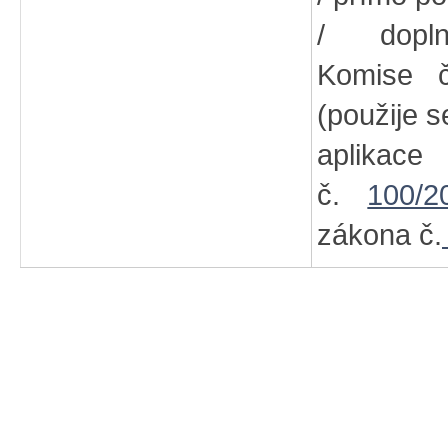
/ dopln
Komise
(použije s
aplikac
č.
100/2
zákona č.