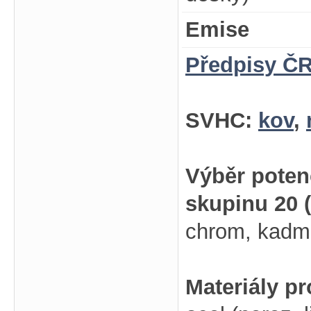
Emise
Předpisy ČR
SVHC:
kov
,
Výběr poten
skupinu 20 
chrom, kadmi
Materiály p