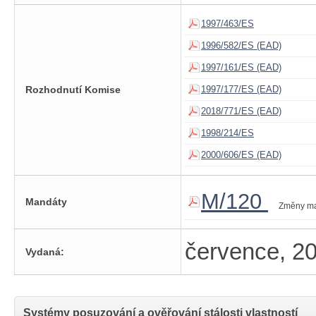
1997/463/ES
1996/582/ES (EAD)
1997/161/ES (EAD)
Rozhodnutí Komise
1997/177/ES (EAD)
2018/771/ES (EAD)
1998/214/ES
2000/606/ES (EAD)
M/120
Mandáty
Změny m
července, 2
Vydaná:
Systémy posuzování a ověřování stálosti vlastností