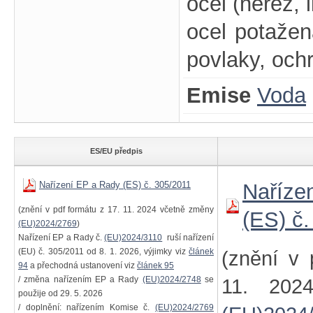
ocel (nerez, l
ocel potažená
povlaky, ochr
Emise
Voda
ES/EU předpis
Nařízení EP a Rady (ES) č. 305/2011
Naříze
(znění v pdf formátu z 17. 11. 2024 včetně změny
(ES) č
(EU)2024/2769
)
Nařízení EP a Rady č.
(EU)2024/3110
ruší nařízení
(EU) č. 305/2011 od 8. 1. 2026, výjimky viz
článek
(znění v 
94
a přechodná ustanovení viz
článek 95
/ změna nařízením EP a Rady
(EU)2024/2748
se
11. 202
použije od 29. 5. 2026
/ doplnění: nařízením Komise č.
(EU)2024/2769