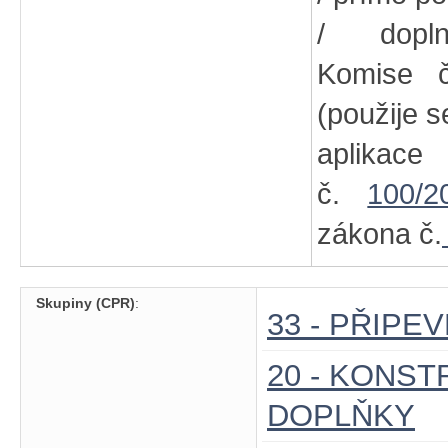
/ dopln
Komise
(použije s
aplikac
č.
100/2
zákona č.
Skupiny (CPR)
:
33 - PŘIP
20 - KONS
DOPLŇKY