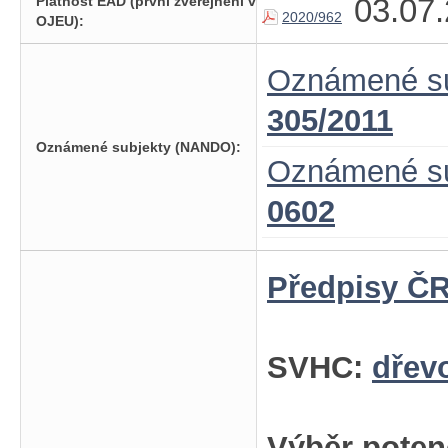
03.07.
Platnost EAD (první zveřejnění v
2020/962
OJEU):
Oznámené su
305/2011
Oznámené subjekty (NANDO):
Oznámené su
0602
Předpisy ČR
SVHC:
dřev
Výběr poten