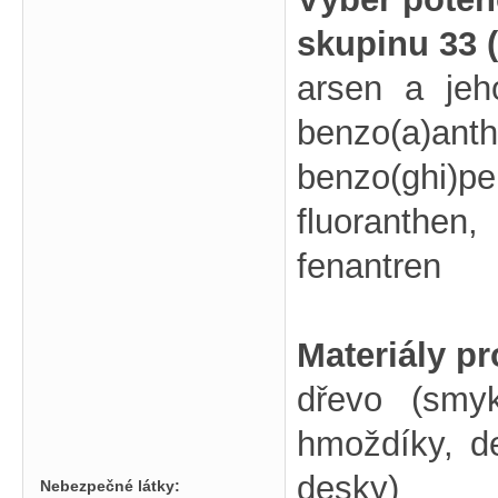
skupinu 33 
arsen a jeh
benzo(a)
benzo(ghi)pe
fluoranthen
fenantren
Materiály p
dřevo (smy
hmoždíky, de
desky)
Nebezpečné látky: