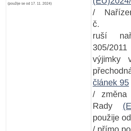
(EU)2024
(použije se od 17. 11. 2024)
/ Naříz
č
ruší na
305/2011
výjimky
přechodn
článek 95
/ změna
Rady
(
použije od
/ přímo po