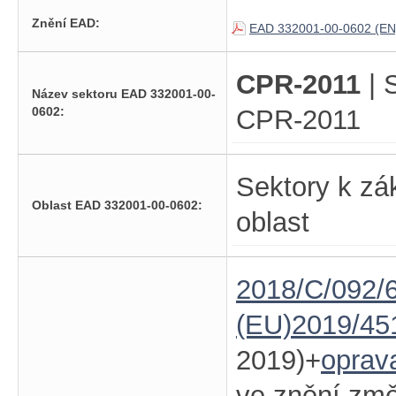
Znění EAD:
EAD 332001-00-0602 (EN
CPR-2011
| 
Název sektoru EAD 332001-00-
0602:
CPR-2011
Sektory k zá
Oblast EAD 332001-00-0602:
oblast
2018/C/092/6
(EU)2019/45
2019)+
oprav
ve znění zm