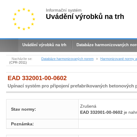
Informační systém
Uvádění výrobků na trh
Uvádění výrobků na trh
Databáze harmonizovaných no
Nacházíte se:
Databáze harmonizovaných norem
»
Harmonizované normy a 
(CPR-2011)
EAD 332001-00-0602
Upínací systém pro připojení prefabrikovaných betonových 
Zrušená
Stav normy:
EAD 332001-00-0602
je na
Poznámka: