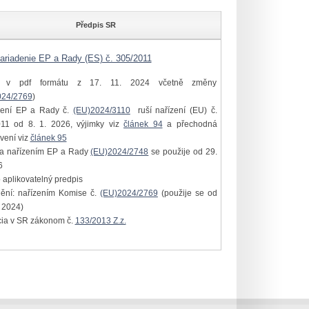
Předpis SR
ariadenie EP a Rady (ES) č. 305/2011
í v pdf formátu z 17. 11. 2024 včetně změny
024/2769
)
zení EP a Rady č.
(EU)2024/3110
ruší nařízení (EU) č.
11 od 8. 1. 2026, výjimky viz
článek 94
a přechodná
vení viz
článek 95
na nařízením EP a Rady
(EU)2024/2748
se použije od 29.
6
 aplikovatelný predpis
nění: nařízením Komise č.
(EU)2024/2769
(použije se od
. 2024)
cia v SR zákonom č.
133/2013 Z.z.