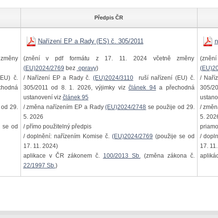
Předpis ČR
Nařízení EP a Rady (ES) č. 305/2011
n
změny
(znění v pdf formátu z 17. 11. 2024 včetně změny
(zněn
(EU)2024/2769
bez
opravy
)
(EU)2
EU) č.
/ Nařízení EP a Rady č.
(EU)2024/3110
ruší nařízení (EU) č.
/ Naří
chodná
305/2011 od 8. 1. 2026, výjimky viz
článek 94
a přechodná
305/20
ustanovení viz
článek 95
ustano
 od 29.
/ změna nařízením EP a Rady
(EU)2024/2748
se použije od 29.
/ změ
5. 2026
5. 202
 se od
/ přímo použitelný předpis
priamo
/ doplnění: nařízením Komise č.
(EU)2024/2769
(použije se od
/ dopl
17. 11. 2024)
17. 11
aplikace v ČR zákonem č.
100/2013 Sb.
(změna zákona č.
apliká
22/1997 Sb.
)