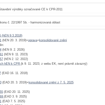
Stavební výrobky označované CE k CPR-2011
konu č. 22/1997 Sb. - harmonizovaná oblast
6 (hEN 9.3.2018)
1
(hEN 20. 3. 2019)+
oprava
+
konsolidované znění
ěn:
4
(hEN 9. 2. 2026)
61
(hEN 9. 11. 2023)
57
(hEN 2. 12. 2022)
ech hEN k CPR
(k 9. 11. 2023, z webu EK, není právně závazný)
7
(EAD 16. 11. 2018)
0
(EAD 20. 3. 2019)+
konsolidované znění z 7. 5. 2025
55
(EAD 20. 11. 2025)
769
(EAD 3. 9. 2025)
1
(EAD 7. 5. 2025)