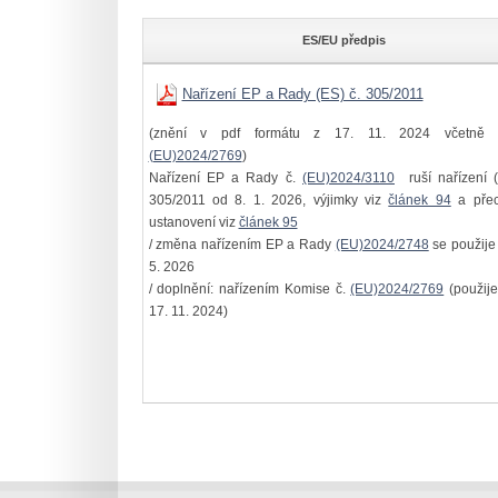
ES/EU předpis
Nařízení EP a Rady (ES) č. 305/2011
(znění v pdf formátu z 17. 11. 2024 včetně 
(EU)2024/2769
)
Nařízení EP a Rady č.
(EU)2024/3110
ruší nařízení (
305/2011 od 8. 1. 2026, výjimky viz
článek 94
a pře
ustanovení viz
článek 95
/ změna nařízením EP a Rady
(EU)2024/2748
se použije
5. 2026
/ doplnění: nařízením Komise č.
(EU)2024/2769
(použije
17. 11. 2024)