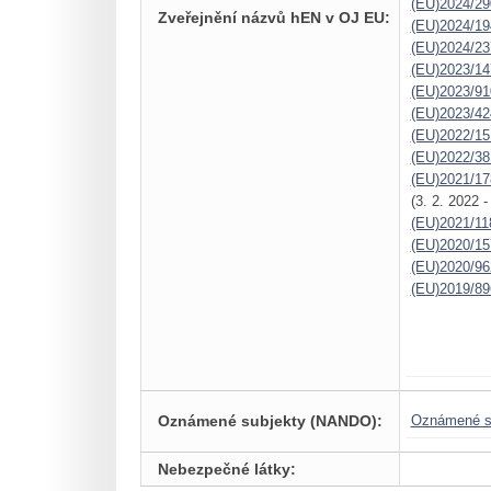
(EU)2024/29
Zveřejnění názvů hEN v OJ EU:
(EU)2024/19
(EU)2024/23
(EU)2023/14
(EU)2023/91
(EU)2023/42
(EU)2022/15
(EU)2022/38
(EU)2021/17
(3. 2. 2022 
(EU)2021/11
(EU)2020/15
(EU)2020/96
(EU)2019/89
Oznámené subjekty (NANDO):
Oznámené s
Nebezpečné látky: