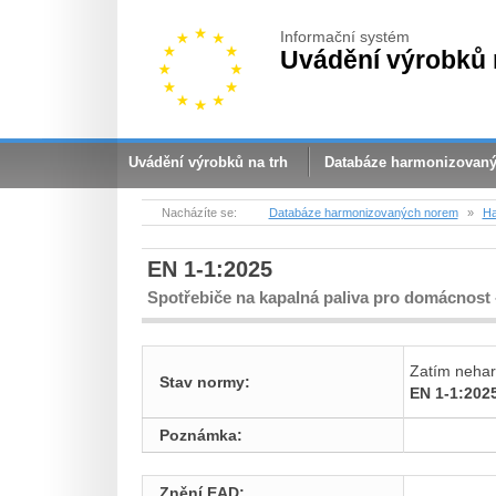
Informační systém
Uvádění výrobků 
Uvádění výrobků na trh
Databáze harmonizovan
Nacházíte se:
Databáze harmonizovaných norem
»
Ha
EN 1-1:2025
Spotřebiče na kapalná paliva pro domácnost
Zatím neha
Stav normy:
EN 1-1:202
Poznámka:
Znění EAD: