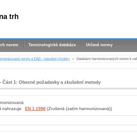
na trh
ých norem
Terminologická databáze
Určené normy
rmonizované normy a EAD - stavební výrobky
»
Databáze harmonizovaných norem k nař
 - Část 1: Obecné požadavky a zkušební metody
rmonizovaná
5
nahrazuje
EN 1:1998
(Zrušená (zatím harmonizovaná))