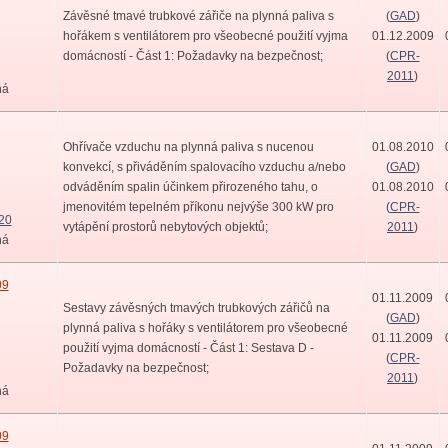
Závěsné tmavé trubkové zářiče na plynná paliva s
(
GAD
)
hořákem s ventilátorem pro všeobecné použití vyjma
01.12.2009
domácností - Část 1: Požadavky na bezpečnost;
(
CPR-
2011
)
ná
Ohřívače vzduchu na plynná paliva s nucenou
01.08.2010
konvekcí, s přiváděním spalovacího vzduchu a/nebo
(
GAD
)
odváděním spalin účinkem přirozeného tahu, o
01.08.2010
jmenovitém tepelném příkonu nejvýše 300 kW pro
(
CPR-
20
vytápění prostorů nebytových objektů;
2011
)
ná
09
01.11.2009
Sestavy závěsných tmavých trubkových zářičů na
(
GAD
)
plynná paliva s hořáky s ventilátorem pro všeobecné
01.11.2009
použití vyjma domácností - Část 1: Sestava D -
(
CPR-
Požadavky na bezpečnost;
2011
)
ná
09