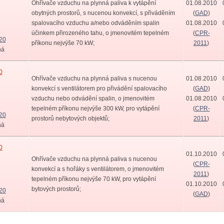
Ohřívače vzduchu na plynná paliva k vytápění
01.08.2010
obytných prostorů, s nucenou konvekcí, s přiváděním
(
GAD
)
spalovacího vzduchu a/nebo odváděním spalin
01.08.2010
účinkem přirozeného tahu, o jmenovitém tepelném
(
CPR-
20
příkonu nejvýše 70 kW;
2011
)
ná
0
Ohřívače vzduchu na plynná paliva s nucenou
01.08.2010
konvekcí s ventilátorem pro přivádění spalovacího
(
GAD
)
vzduchu nebo odvádění spalin, o jmenovitém
01.08.2010
tepelném příkonu nejvýše 300 kW, pro vytápění
(
CPR-
20
prostorů nebytových objektů;
2011
)
ná
0
01.10.2010
Ohřívače vzduchu na plynná paliva s nucenou
(
CPR-
konvekcí a s hořáky s ventilátorem, o jmenovitém
2011
)
tepelném příkonu nejvýše 70 kW, pro vytápění
01.10.2010
bytových prostorů;
20
(
GAD
)
ná