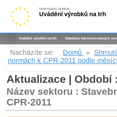
Informační systém
Uvádění výrobků na trh
Uvádění výrobků na trh
Databáze harmonizovaných no
Nacházíte se:
Domů
»
Shrnut
normách k CPR-2011 podle měsíc
Aktualizace | Období 
Název sektoru : Staveb
CPR-2011