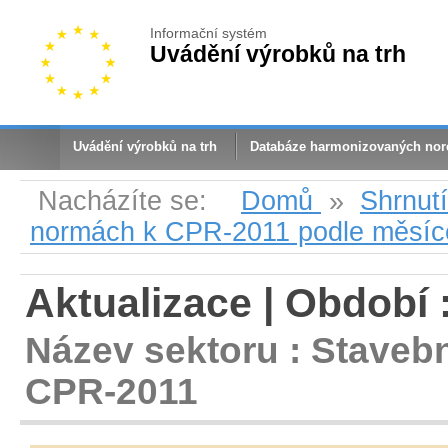
Informační systém
Uvádění výrobků na trh
Uvádění výrobků na trh
Databáze harmonizovaných no
Nacházíte se:
Domů
»
Shrnut
normách k CPR-2011 podle měsíc
Aktualizace | Období 
Název sektoru : Staveb
CPR-2011