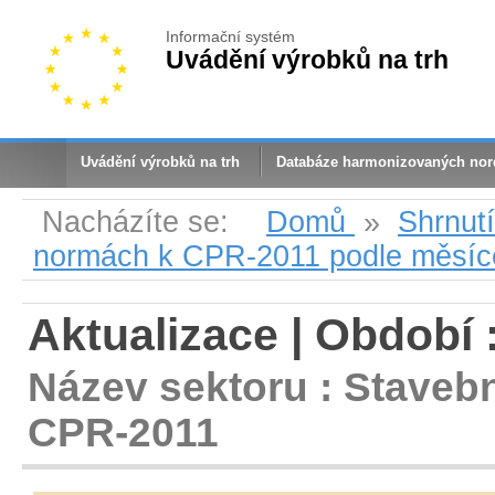
Informační systém
Uvádění výrobků na trh
Uvádění výrobků na trh
Databáze harmonizovaných no
Nacházíte se:
Domů
»
Shrnut
normách k CPR-2011 podle měsíc
Aktualizace | Období 
Název sektoru : Staveb
CPR-2011