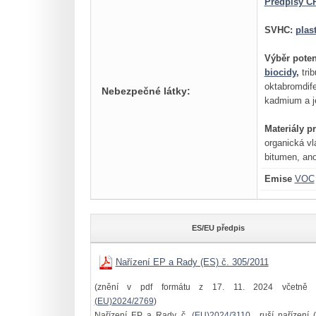
Předpisy ČR
SVHC:
plas
Výběr poten
biocidy
,
trib
oktabromdif
Nebezpečné látky:
kadmium a je
Materiály p
organická vl
bitumen, ano
Emise
VOC
ES/EU předpis
Nařízení EP a Rady (ES) č. 305/2011
(znění v pdf formátu z 17. 11. 2024 včetně 
(EU)2024/2769
)
Nařízení EP a Rady č.
(EU)2024/3110
ruší nařízení (