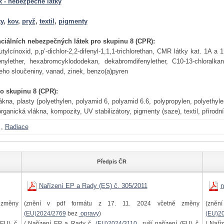
 - nebezpečné látky
ty
,
kov
,
pryž
,
textil
,
pigmenty
ciálních nebezpečných látek pro skupinu 8 (CPR):
utylcínoxid, p,p’-dichlor-2,2-difenyl-1,1,1-trichlorethan, CMR látky kat. 1A 
enylether, hexabromcyklododekan, dekabromdifenylether, C10-13-chloral
ho sloučeniny, vanad, zinek, benzo(a)pyren
ro skupinu 8 (CPR):
ákna, plasty (polyethylen, polyamid 6, polyamid 6.6, polypropylen, polyethyle
rganická vlákna, kompozity, UV stabilizátory, pigmenty (saze), textil, přírodní 
,
Radiace
Předpis ČR
Nařízení EP a Rady (ES) č. 305/2011
n
změny
(znění v pdf formátu z 17. 11. 2024 včetně změny
(zněn
(EU)2024/2769
bez
opravy
)
(EU)2
EU) č.
/ Nařízení EP a Rady č.
(EU)2024/3110
ruší nařízení (EU) č.
/ Naří