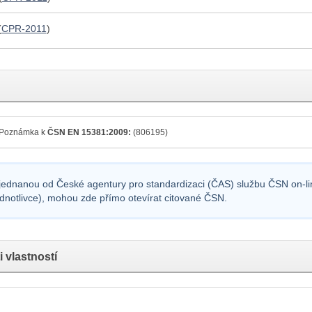
(
CPR-2011
)
Poznámka k
ČSN EN 15381:2009:
(806195)
sjednanou od České agentury pro standardizaci (ČAS) službu ČSN on-lin
ednotlivce), mohou zde přímo otevírat citované ČSN.
 vlastností