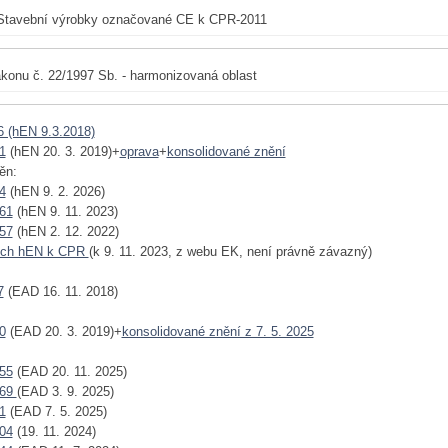
Stavební výrobky označované CE k CPR-2011
konu č. 22/1997 Sb. - harmonizovaná oblast
6 (hEN 9.3.2018)
1
(hEN 20. 3. 2019)+
oprava
+
konsolidované znění
ěn:
4
(hEN 9. 2. 2026)
61
(hEN 9. 11. 2023)
57
(hEN 2. 12. 2022)
ech hEN k CPR
(k 9. 11. 2023, z webu EK, není právně závazný)
7
(EAD 16. 11. 2018)
0
(EAD 20. 3. 2019)+
konsolidované znění z 7. 5. 2025
55
(EAD 20. 11. 2025)
769
(EAD 3. 9. 2025)
1
(EAD 7. 5. 2025)
04
(19. 11. 2024)