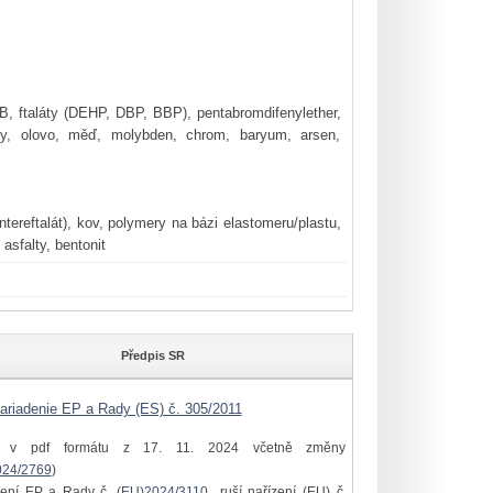
a 1B, ftaláty (DEHP, DBP, BBP), pentabromdifenylether,
kany, olovo, měď, molybden, chrom, baryum, arsen,
ntereftalát), kov, polymery na bázi elastomeru/plastu,
asfalty, bentonit
Předpis SR
ariadenie EP a Rady (ES) č. 305/2011
í v pdf formátu z 17. 11. 2024 včetně změny
024/2769
)
zení EP a Rady č.
(EU)2024/3110
ruší nařízení (EU) č.