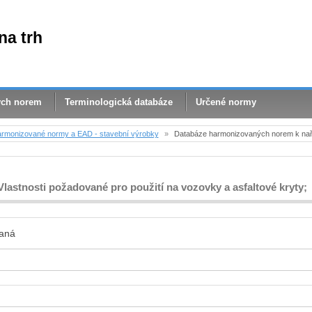
na trh
ých norem
Terminologická databáze
Určené normy
rmonizované normy a EAD - stavební výrobky
»
Databáze harmonizovaných norem k nař
Vlastnosti požadované pro použití na vozovky a asfaltové kryty;
aná