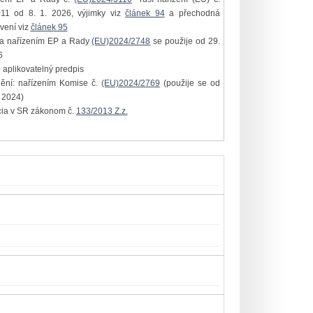
11 od 8. 1. 2026, výjimky viz
článek 94
a přechodná
vení viz
článek 95
na nařízením EP a Rady
(EU)2024/2748
se použije od 29.
6
 aplikovatelný predpis
nění: nařízením Komise č.
(EU)2024/2769
(použije se od
. 2024)
cia v SR zákonom č.
133/2013 Z.z.