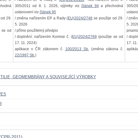
chodná
305/2011 od 8. 1. 2026, výjimky viz
článek 94
a přechodná
305/20
ustanovení viz
článek 95
ustano
 od 29.
/ změna nařízením EP a Rady
(EU)2024/2748
se použije od 29.
/ změ
5. 2026
5. 202
 se od
/ přímo použitelný předpis
priamo
/ doplnění: nařízením Komise č.
(EU)2024/2769
(použije se od
/ dopl
17. 11. 2024)
17. 11
aplikace v ČR zákonem č.
100/2013 Sb.
(změna zákona č.
apliká
22/1997 Sb.
)
XTILIE, GEOMEMBRÁNY A SOUVISEJÍCÍ VÝROBKY
/ES
8
(
CPR-2011
)