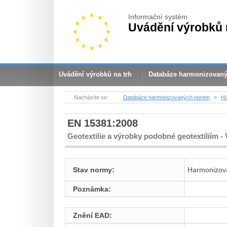
Informační systém
Uvádění výrobků 
Uvádění výrobků na trh
Databáze harmonizovan
Nacházíte se:
Databáze harmonizovaných norem
»
Ha
EN 15381:2008
Geotextilie a výrobky podobné geotextiliím - 
Stav normy:
Harmonizov
Poznámka:
Znění EAD: