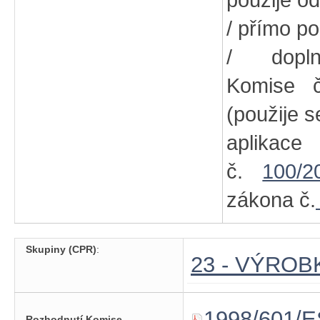
použije od
/ přímo po
/ dopln
Komise
(použije s
aplikac
č.
100/2
zákona č.
Skupiny (CPR)
:
23 - VÝRO
1998/601/E
Rozhodnutí Komise