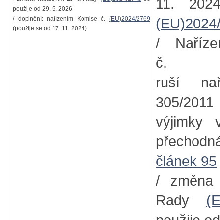
11. 202
použije od 29. 5. 2026
/ doplnění: nařízením Komise č.
(EU)2024/2769
(EU)2024
(použije se od 17. 11. 2024)
/ Naříz
č
ruší na
305/2011
výjimky
přechodn
článek 95
/ změna
Rady
(