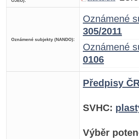
OJEU):
Oznámené su
305/2011
Oznámené subjekty (NANDO):
Oznámené su
0106
Předpisy ČR
SVHC:
plast
Výběr poten