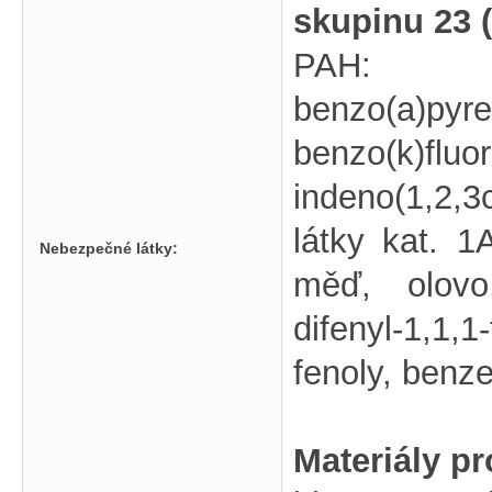
skupinu 23 
PAH: ant
benzo(a)
benzo(k)fl
indeno(1,2,
látky kat. 
Nebezpečné látky:
měď, olov
difenyl-1,1
fenoly, benze
Materiály p