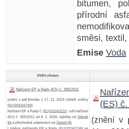
bitumen, po
přírodní asf
nemodifikov
směsi, textil,
Emise
Voda
ES/EU předpis
Nařízení EP a Rady (ES) č. 305/2011
Naříze
(znění v pdf formátu z 17. 11. 2024 včetně změny
(ES) č
(EU)2024/2769
)
Nařízení EP a Rady č.
(EU)2024/3110
ruší nařízení
(EU) č. 305/2011 od 8. 1. 2026, výjimky viz
článek
(znění v 
94
a přechodná ustanovení viz
článek 95
/ změna nařízením EP a Rady
(EU)2024/2748
se