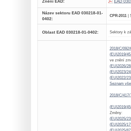
Znění EAD:
EAD 030
Název sektoru EAD 030218-01-
CPR-2011
| 
0402:
Oblast EAD 030218-01-0402:
Sektory k zá
2018/C/092/
(EU)2019/45
ve znění zm
(EU)2026/28
(EU)2023/24
(EU)2022/23
Seznam vš
2018/C/417/
(EU)2019/45
Změny:
(EU)2025/23
(EU)2025/1
(EU)2025/87