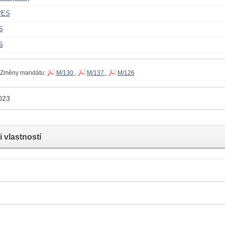
/ES
S
S
Změny mandátu:
M/130
,
M/137
,
M/126
023
 vlastností