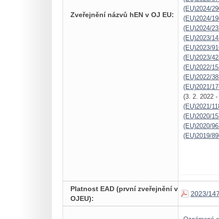
(EU)2024/29
Zveřejnění názvů hEN v OJ EU:
(EU)2024/19
(EU)2024/23
(EU)2023/14
(EU)2023/91
(EU)2023/42
(EU)2022/15
(EU)2022/38
(EU)2021/17
(3. 2. 2022 
(EU)2021/11
(EU)2020/15
(EU)2020/96
(EU)2019/89
Platnost EAD (první zveřejnění v
2023/14
OJEU):