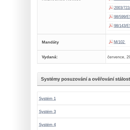
2003/722
98/599/E
98/143/E
Mandáty
M/102
Vydaná:
července, 2
Systémy posuzování a ověřování stálosti
Systém 1
Systém 3
Systém 4