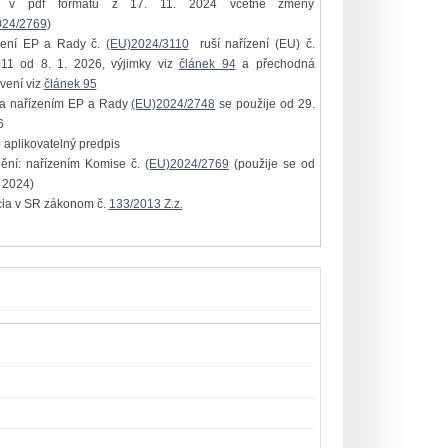
í v pdf formátu z 17. 11. 2024 včetně změny
024/2769
)
zení EP a Rady č.
(EU)2024/3110
ruší nařízení (EU) č.
11 od 8. 1. 2026, výjimky viz
článek 94
a přechodná
vení viz
článek 95
na nařízením EP a Rady
(EU)2024/2748
se použije od 29.
6
 aplikovatelný predpis
nění: nařízením Komise č.
(EU)2024/2769
(použije se od
. 2024)
cia v SR zákonom č.
133/2013 Z.z.