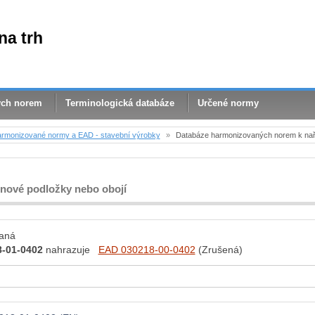
na trh
ých norem
Terminologická databáze
Určené normy
rmonizované normy a EAD - stavební výrobky
»
Databáze harmonizovaných norem k nař
těnové podložky nebo obojí
aná
-01-0402
nahrazuje
EAD 030218-00-0402
(Zrušená)