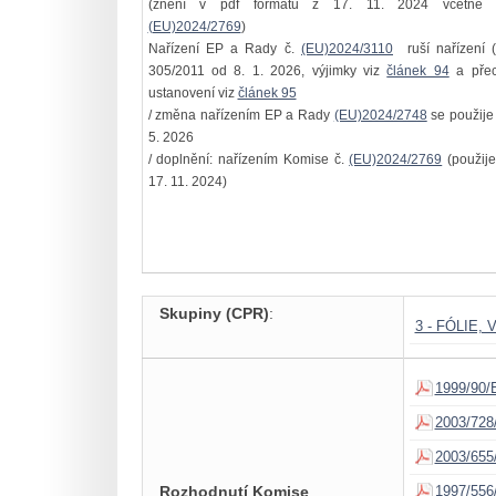
(znění v pdf formátu z 17. 11. 2024 včetně 
(EU)2024/2769
)
Nařízení EP a Rady č.
(EU)2024/3110
ruší nařízení (
305/2011 od 8. 1. 2026, výjimky viz
článek 94
a pře
ustanovení viz
článek 95
/ změna nařízením EP a Rady
(EU)2024/2748
se použije
5. 2026
/ doplnění: nařízením Komise č.
(EU)2024/2769
(použije
17. 11. 2024)
Skupiny (CPR)
:
3 - FÓLIE
1999/90/
2003/728
2003/655
Rozhodnutí Komise
1997/556