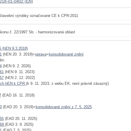
218-01-0402 (EN)
Stavební výrobky označované CE k CPR-2011
konu č. 22/1997 Sb. - harmonizovaná oblast
6 (hEN 9.3.2018)
1
(hEN 20. 3. 2019)+
oprava
+
konsolidované znění
ěn:
4
(hEN 9. 2. 2026)
61
(hEN 9. 11. 2023)
57
(hEN 2. 12. 2022)
ech hEN k CPR
(k 9. 11. 2023, z webu EK, není právně závazný)
7
(EAD 16. 11. 2018)
0
(EAD 20. 3. 2019)+
konsolidované znění z 7. 5. 2025
55
(EAD 20. 11. 2025)
769
(EAD 3. 9. 2025)
1
(EAD 7. 5. 2025)