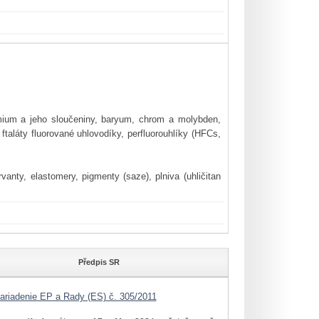
mium a jeho sloučeniny, baryum, chrom a molybden,
ftaláty fluorované uhlovodíky, perfluorouhlíky (HFCs,
anty, elastomery, pigmenty (saze), plniva (uhličitan
Předpis SR
ariadenie EP a Rady (ES) č. 305/2011