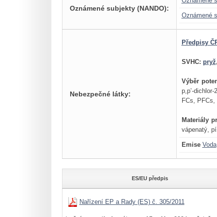
Oznámené s
Oznámené subjekty (NANDO):
Oznámené s
Předpisy ČR
SVHC:
pryž
Výběr pote
p,p’-dichlor-
Nebezpečné látky:
FCs, PFCs, S
Materiály p
vápenatý, pí
Emise
Voda
ES/EU předpis
Nařízení EP a Rady (ES) č. 305/2011