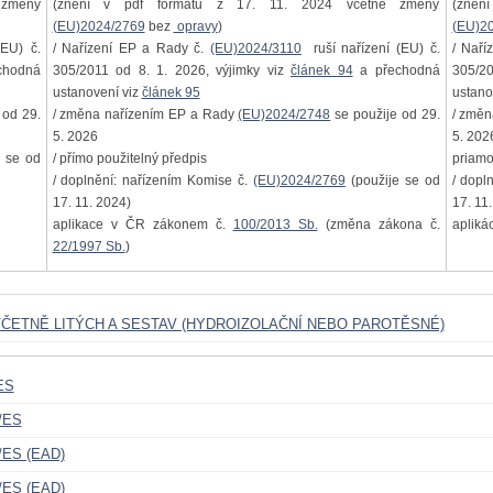
změny
(znění v pdf formátu z 17. 11. 2024 včetně změny
(zněn
(EU)2024/2769
bez
opravy
)
(EU)2
EU) č.
/ Nařízení EP a Rady č.
(EU)2024/3110
ruší nařízení (EU) č.
/ Naří
chodná
305/2011 od 8. 1. 2026, výjimky viz
článek 94
a přechodná
305/20
ustanovení viz
článek 95
ustano
 od 29.
/ změna nařízením EP a Rady
(EU)2024/2748
se použije od 29.
/ změ
5. 2026
5. 202
 se od
/ přímo použitelný předpis
priamo
/ doplnění: nařízením Komise č.
(EU)2024/2769
(použije se od
/ dopl
17. 11. 2024)
17. 11
aplikace v ČR zákonem č.
100/2013 Sb.
(změna zákona č.
apliká
22/1997 Sb.
)
, VČETNĚ LITÝCH A SESTAV (HYDROIZOLAČNÍ NEBO PAROTĚSNÉ)
ES
/ES
/ES (EAD)
/ES (EAD)