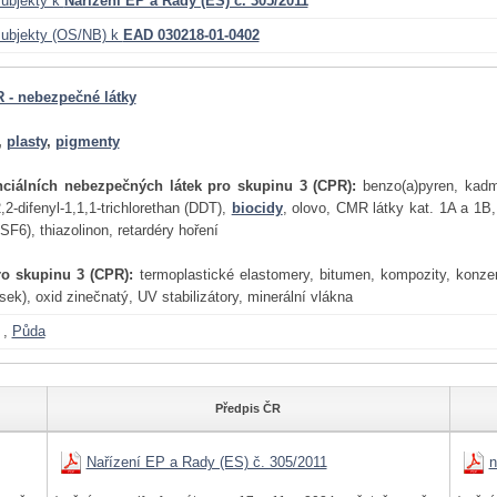
ubjekty k
Nařízení EP a Rady (ES) č. 305/2011
ubjekty (OS/NB) k
EAD 030218-01-0402
 - nebezpečné látky
,
plasty
,
pigmenty
nciálních nebezpečných látek pro skupinu 3 (CPR):
benzo(a)pyren, kad
2,2-difenyl-1,1,1-trichlorethan (DDT),
biocidy
, olovo, CMR látky kat. 1A a 1B, 
F6), thiazolinon, retardéry hoření
ro skupinu 3 (CPR):
termoplastické elastomery, bitumen, kompozity, konzerv
sek), oxid zinečnatý, UV stabilizátory, minerální vlákna
,
Půda
Předpis ČR
Nařízení EP a Rady (ES) č. 305/2011
n