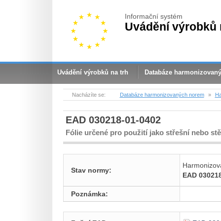
Informační systém
Uvádění výrobků 
Uvádění výrobků na trh
Databáze harmonizovan
Nacházíte se:
Databáze harmonizovaných norem
»
Ha
EAD 030218-01-0402
Fólie určené pro použití jako střešní nebo s
Harmonizov
Stav normy:
EAD 030218
Poznámka: