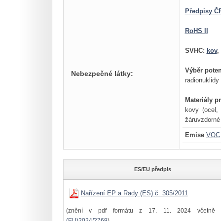
Předpisy ČR
RoHS II
SVHC:
kov
,
Výběr poten
Nebezpečné látky:
radionuklidy 
Materiály p
kovy (ocel, 
žáruvzdorné 
Emise
VOC
ES/EU předpis
Nařízení EP a Rady (ES) č. 305/2011
(znění v pdf formátu z 17. 11. 2024 včetně 
(EU)2024/2769
)