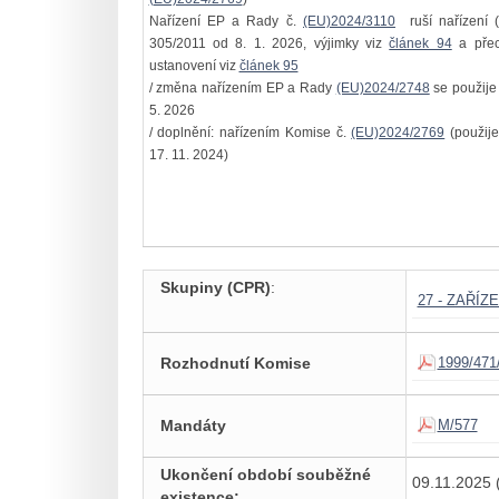
Nařízení EP a Rady č.
(EU)2024/3110
ruší nařízení (
305/2011 od 8. 1. 2026, výjimky viz
článek 94
a pře
ustanovení viz
článek 95
/ změna nařízením EP a Rady
(EU)2024/2748
se použije
5. 2026
/ doplnění: nařízením Komise č.
(EU)2024/2769
(použije
17. 11. 2024)
Skupiny (CPR)
:
27 - ZAŘÍ
Rozhodnutí Komise
1999/471
Mandáty
M/577
Ukončení období souběžné
09.11.2025 
existence: