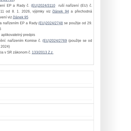
zení EP a Rady č.
(EU)2024/3110
ruší nařízení (EU) č.
11 od 8. 1. 2026, výjimky viz
článek 94
a přechodná
vení viz
článek 95
na nařízením EP a Rady
(EU)2024/2748
se použije od 29.
6
 aplikovatelný predpis
nění: nařízením Komise č.
(EU)2024/2769
(použije se od
. 2024)
cia v SR zákonom č.
133/2013 Z.z.