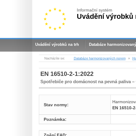
Informační systém
Uvádění výrobků 
Uvádění výrobků na trh
Databáze harmonizovan
Nacházíte se:
Databáze harmonizovaných norem
»
Ha
EN 16510-2-1:2022
Spotřebiče pro domácnost na pevná paliva –
Harmonizov
Stav normy:
EN 16510-2
Poznámka:
Znění EAD: