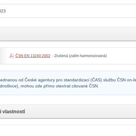
023
ČSN EN 13240:2002
- Zrušená (zatím harmonizovaná)
e
sjednanou od České agentury pro standardizaci (ČAS) službu ČSN on-lin
ednotlivce), mohou zde přímo otevírat citované ČSN.
 vlastností