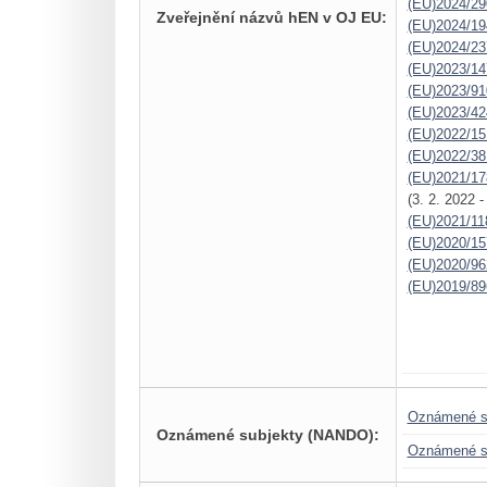
(EU)2024/29
Zveřejnění názvů hEN v OJ EU:
(EU)2024/19
(EU)2024/23
(EU)2023/14
(EU)2023/91
(EU)2023/42
(EU)2022/15
(EU)2022/38
(EU)2021/17
(3. 2. 2022 
(EU)2021/11
(EU)2020/15
(EU)2020/96
(EU)2019/89
Oznámené s
Oznámené subjekty (NANDO):
Oznámené s