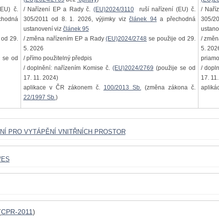
EU) č.
/ Nařízení EP a Rady č.
(EU)2024/3110
ruší nařízení (EU) č.
/ Naří
chodná
305/2011 od 8. 1. 2026, výjimky viz
článek 94
a přechodná
305/20
ustanovení viz
článek 95
ustano
 od 29.
/ změna nařízením EP a Rady
(EU)2024/2748
se použije od 29.
/ změ
5. 2026
5. 202
 se od
/ přímo použitelný předpis
priamo
/ doplnění: nařízením Komise č.
(EU)2024/2769
(použije se od
/ dopl
17. 11. 2024)
17. 11
aplikace v ČR zákonem č.
100/2013 Sb.
(změna zákona č.
apliká
22/1997 Sb.
)
ZENÍ PRO VYTÁPĚNÍ VNITŘNÍCH PROSTOR
/ES
(
CPR-2011
)