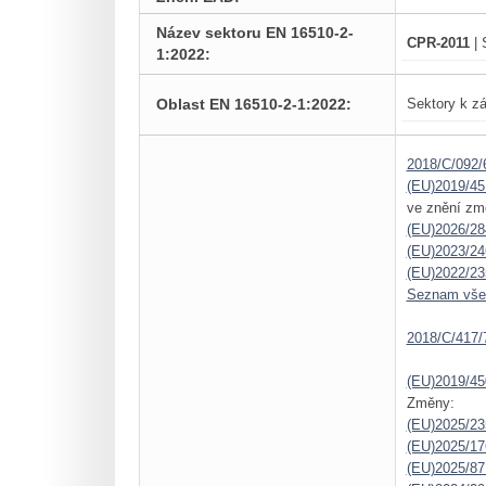
Název sektoru EN 16510-2-
CPR-2011
| 
1:2022:
Oblast EN 16510-2-1:2022:
Sektory k zá
2018/C/092/
(EU)2019/45
ve znění zm
(EU)2026/28
(EU)2023/24
(EU)2022/23
Seznam vš
2018/C/417/
(EU)2019/45
Změny:
(EU)2025/23
(EU)2025/1
(EU)2025/87