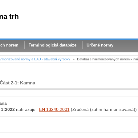
na trh
ých norem
Terminologická databáze
Určené normy
rmonizované normy a EAD - stavební výrobky
»
Databáze harmonizovaných norem k nař
 Část 2-1: Kamna
aná
-1:2022
nahrazuje
EN 13240:2001
(Zrušená (zatím harmonizovaná))