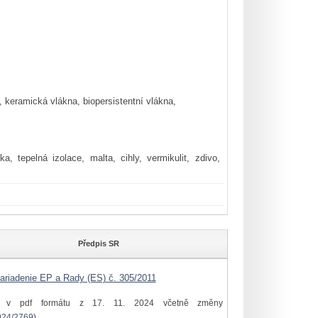
 keramická vlákna, biopersistentní vlákna,
a, tepelná izolace, malta, cihly, vermikulit, zdivo,
Předpis SR
ariadenie EP a Rady (ES) č. 305/2011
í v pdf formátu z 17. 11. 2024 včetně změny
024/2769
)