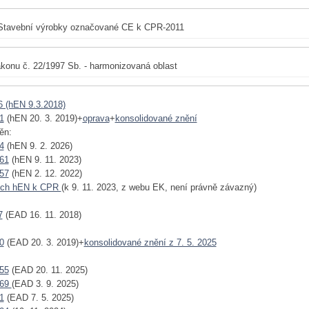
Stavební výrobky označované CE k CPR-2011
konu č. 22/1997 Sb. - harmonizovaná oblast
6 (hEN 9.3.2018)
1
(hEN 20. 3. 2019)+
oprava
+
konsolidované znění
ěn:
4
(hEN 9. 2. 2026)
61
(hEN 9. 11. 2023)
57
(hEN 2. 12. 2022)
ech hEN k CPR
(k 9. 11. 2023, z webu EK, není právně závazný)
7
(EAD 16. 11. 2018)
0
(EAD 20. 3. 2019)+
konsolidované znění z 7. 5. 2025
55
(EAD 20. 11. 2025)
769
(EAD 3. 9. 2025)
1
(EAD 7. 5. 2025)