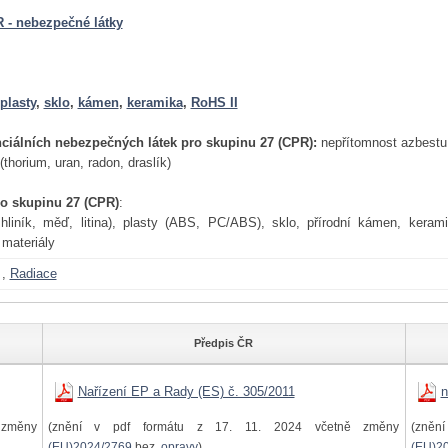
 - nebezpečné látky
plasty
,
sklo
,
kámen
,
keramika
,
RoHS II
ciálních nebezpečných látek pro skupinu 27 (CPR):
nepřítomnost azbestu,
(thorium, uran, radon, draslík)
ro skupinu 27 (CPR)
:
hliník, měď, litina), plasty (ABS, PC/ABS), sklo, přírodní kámen, keramik
materiály
,
Radiace
Předpis ČR
Nařízení EP a Rady (ES) č. 305/2011
n
změny
(znění v pdf formátu z 17. 11. 2024 včetně změny
(zněn
(EU)2024/2769
bez
opravy
)
(EU)2