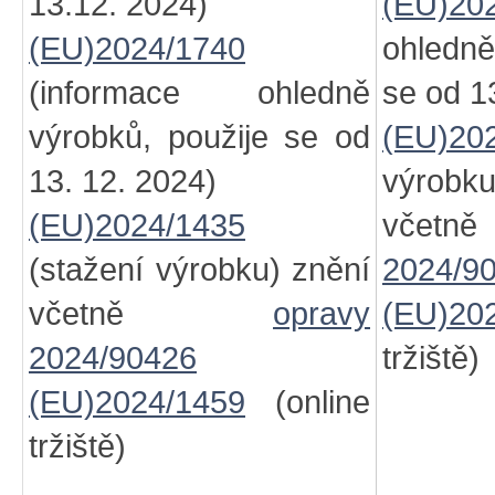
13.12. 2024)
(EU)20
(EU)2024/1740
ohledně
(informace ohledně
se od 1
výrobků, použije se od
(EU)20
13. 12. 2024)
výro
(EU)2024/1435
vč
(stažení výrobku) znění
2024/9
včetně
opravy
(EU)20
2024/90426
tržiště)
(EU)2024/1459
(online
tržiště)