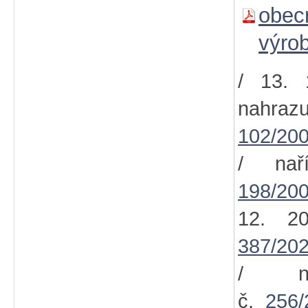
obec
výro
/ 13. 
nahra
102/200
/ nař
198/200
12. 2
387/202
/ na
č.
256/