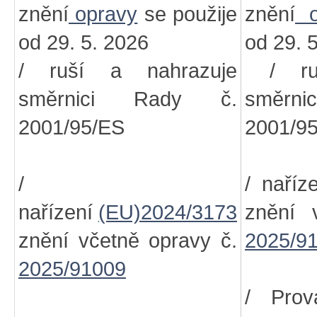
znění
opravy
se použije
znění
o
od 29. 5. 2026
od 29. 
/ ruší a nahrazuje
/ ruš
směrnici Rady č.
směr
2001/95/ES
2001/9
/
/ naříz
nařízení
(EU)2024/3173
znění 
znění včetně opravy č.
2025/9
2025/91009
/ Prov