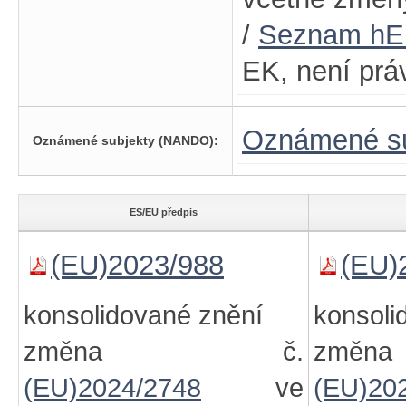
/
Seznam h
EK, není prá
Oznámené su
Oznámené subjekty (NANDO):
ES/EU předpis
(EU)2023/988
(EU)
konsolidované znění
konsoli
změna č.
zm
(EU)2024/2748
ve
(EU)20