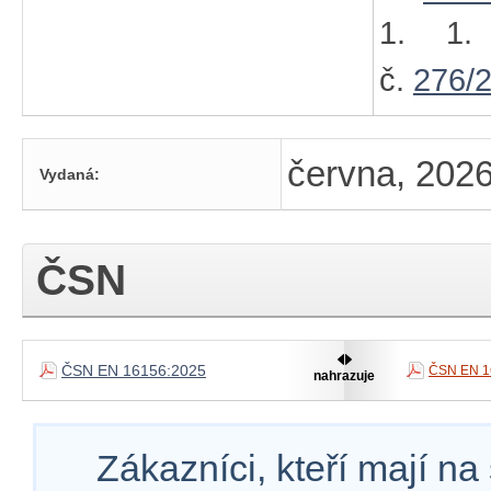
1. 1.
č.
276/
června, 202
Vydaná:
ČSN
ČSN EN 16156:2025
ČSN EN 1
nahrazuje
Zákazníci, kteří mají n