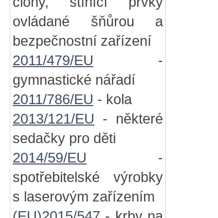
clony, stínící prvky
ovládané šňůrou a
bezpečnostní zařízení
2011/479/EU
-
gymnastické nářadí
2011/786/EU
- kola
2013/121/EU
- některé
sedačky pro děti
2014/59/EU
-
spotřebitelské výrobky
s laserovým zařízením
(EU)2015/547
- krby na