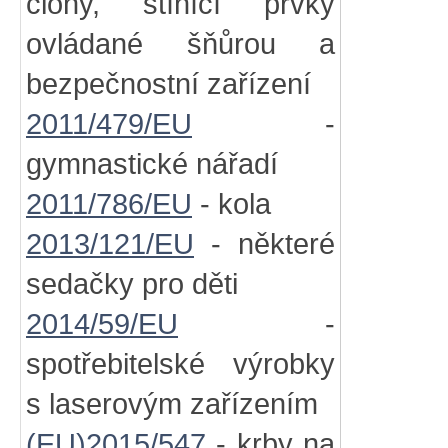
clony, stínící prvky
ovládané šňůrou a
bezpečnostní zařízení
2011/479/EU
-
gymnastické nářadí
2011/786/EU
- kola
2013/121/EU
- některé
sedačky pro děti
2014/59/EU
-
spotřebitelské výrobky
s laserovým zařízením
(EU)2015/547
- krby na