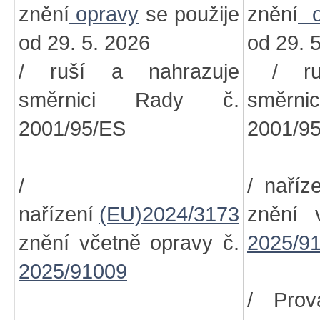
znění
opravy
se použije
znění
o
od 29. 5. 2026
od 29. 
/ ruší a nahrazuje
/ ruš
směrnici Rady č.
směr
2001/95/ES
2001/9
/
/ naříz
nařízení
(EU)2024/3173
znění 
znění včetně opravy č.
2025/9
2025/91009
/ Prov