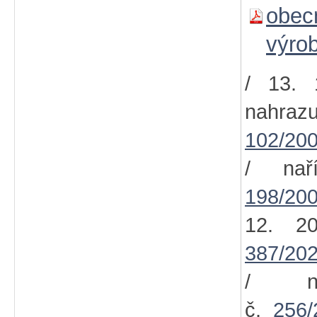
obec
výro
/ 13. 
nahra
102/200
/ nař
198/200
12. 2
387/202
/ na
č.
256/