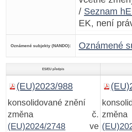
/
Seznam h
EK, není prá
Oznámené su
Oznámené subjekty (NANDO):
ES/EU předpis
(EU)2023/988
(EU)
konsolidované znění
konsoli
změna č.
zm
(EU)2024/2748
ve
(EU)20