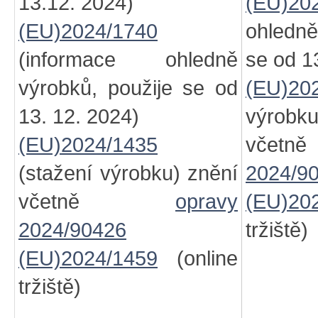
13.12. 2024)
(EU)20
(EU)2024/1740
ohledně
(informace ohledně
se od 1
výrobků, použije se od
(EU)20
13. 12. 2024)
výro
(EU)2024/1435
vč
(stažení výrobku) znění
2024/9
včetně
opravy
(EU)20
2024/90426
tržiště)
(EU)2024/1459
(online
tržiště)