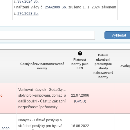
č.
387/2024 Sb.
/ nařízení vlády č.
256/2009 Sb.
zrušeno 1. 1. 2024 zákonem
č.
276/2023 Sb.
Datum
Platnost
ukončení
Český název harmonizované
normy jako
presumpce
Zveře
normy
hEN
shody
nahrazované
normy
Venkovní nábytek - Sedačky a
06
stoly pro kempování, domácí a
22.07.2006
další použití - Část 1: Základní
(
GPSD
)
bezpečnostní požadavky
Nábytek - Dětské postýlky a
skládací postýlky pro bytové
16.08.2022
:2020