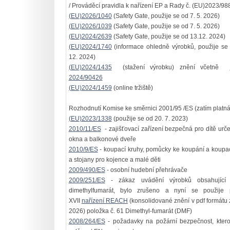
/ Prováděcí pravidla k nařízení EP a Rady č. (EU)2023/988
(EU)2026/1040
(Safety Gate, použije se od 7. 5. 2026)
(EU)2026/1039
(Safety Gate, použije se od 7. 5. 2026)
(EU)2024/2639
(Safety Gate, použije se od 13.12. 2024)
(EU)2024/1740
(informace ohledně výrobků, použije se
12. 2024)
(EU)2024/1435
(stažení výrobku) znění včetně
2024/90426
(EU)2024/1459
(online tržiště)
Rozhodnutí Komise ke směrnici 2001/95 /ES (zatím platná
(EU)2023/1338
(použije se od 20. 7. 2023)
2010/11/ES
- zajišťovací zařízení bezpečná pro dítě urč
okna a balkonové dveře
2010/9/ES
- koupací kruhy, pomůcky ke koupání a koupa
a stojany pro kojence a malé děti
2009/490/ES
- osobní hudební přehrávače
2009/251/ES
- zákaz uvádění výrobků obsahující 
dimethylfumarát, bylo zrušeno a nyní se použije p
XVII
nařízení REACH
(konsolidované znění v pdf formátu z
2026) položka č. 61 Dimethyl-fumarát (DMF)
2008/264/ES
- požadavky na požární bezpečnost, ktero