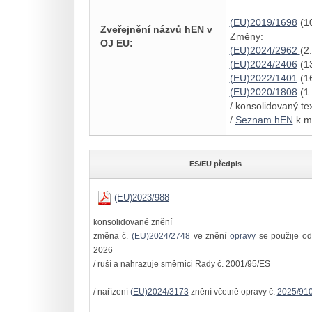
(EU)2019/1698
(10
Zveřejnění názvů hEN v
Změny:
OJ EU:
(EU)2024/2962
(2
(EU)2024/2406
(13
(EU)2022/1401
(16
(EU)2020/1808
(1.
/ konsolidovaný t
/
Seznam hEN
k m
ES/EU předpis
(EU)2023/988
konsolidované znění
změna č.
(EU)2024/2748
ve znění
opravy
se použije od
2026
/ ruší a nahrazuje směrnici Rady č. 2001/95/ES
/ nařízení
(EU)2024/3173
znění včetně opravy č.
2025/91