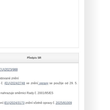
Předpis SR
EU)2023/988
idované znění
 č.
(EU)2024/2748
ve znění
opravy
se použije od 29. 5.
 a nahrazuje směrnici Rady č.
2001/95/ES
ení
(EU)2024/3173
znění včetně opravy č.
2025/91009