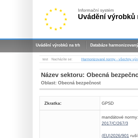
Informační systém
Uvádění výrobků 
Uvádění výrobků na trh
Databáze harmonizovan
test
Nacházíte se:
Harmonizované normy - všechny výr
Název sektoru: Obecná bezpečn
Oblast: Obecná bezpečnost
Zkratka:
GPSD
mandátové normy
2017/C/267/3
(EU)2026/901
ruší