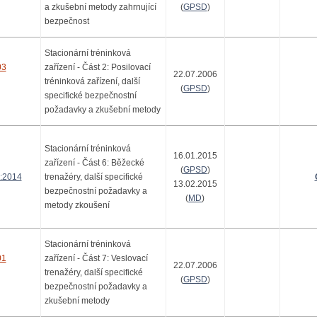
a zkušební metody zahrnující
(
GPSD
)
bezpečnost
Stacionární tréninková
03
zařízení - Část 2: Posilovací
22.07.2006
tréninková zařízení, další
(
GPSD
)
specifické bezpečnostní
požadavky a zkušební metody
Stacionární tréninková
16.01.2015
zařízení - Část 6: Běžecké
(
GPSD
)
:2014
trenažéry, další specifické
13.02.2015
bezpečnostní požadavky a
(
MD
)
metody zkoušení
Stacionární tréninková
01
zařízení - Část 7: Veslovací
22.07.2006
trenažéry, další specifické
(
GPSD
)
bezpečnostní požadavky a
zkušební metody