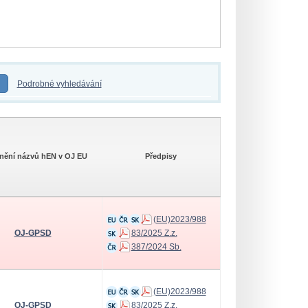
Podrobné vyhledávání
jnění názvů hEN v OJ EU
Předpisy
(EU)2023/988
OJ-GPSD
83/2025 Z.z.
387/2024 Sb.
(EU)2023/988
OJ-GPSD
83/2025 Z.z.