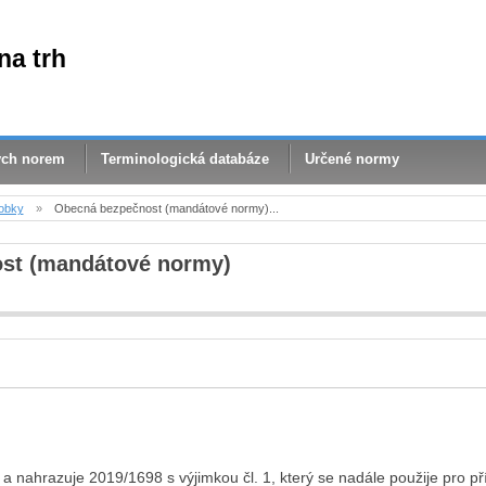
na trh
ých norem
Terminologická databáze
Určené normy
obky
»
Obecná bezpečnost (mandátové normy)...
ost (mandátové normy)
:
 a nahrazuje 2019/1698 s výjimkou čl. 1, který se nadále použije pro pří