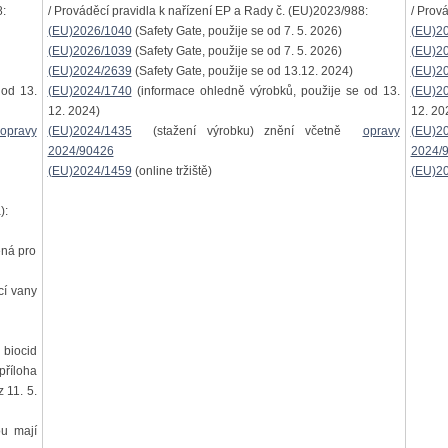
:
/ Prováděcí pravidla k nařízení EP a Rady č. (EU)2023/988:
/ Prov
(EU)2026/1040
(Safety Gate, použije se od 7. 5. 2026)
(EU)2
(EU)2026/1039
(Safety Gate, použije se od 7. 5. 2026)
(EU)2
(EU)2024/2639
(Safety Gate, použije se od 13.12. 2024)
(EU)2
 od 13.
(EU)2024/1740
(informace ohledně výrobků, použije se od 13.
(EU)2
12. 2024)
12. 20
opravy
(EU)2024/1435
(stažení výrobku) znění včetně
opravy
(EU)2
2024/90426
2024/
(EU)2024/1459
(online tržiště)
(EU)2
):
ená pro
cí vany
biocid
říloha
 11. 5.
u mají