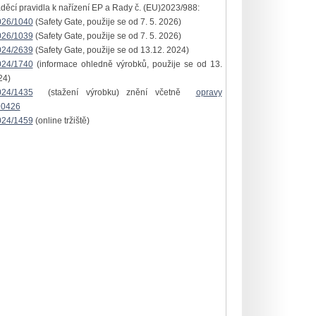
áděcí pravidla k nařízení EP a Rady č. (EU)2023/988:
026/1040
(Safety Gate, použije se od 7. 5. 2026)
026/1039
(Safety Gate, použije se od 7. 5. 2026)
024/2639
(Safety Gate, použije se od 13.12. 2024)
024/1740
(informace ohledně výrobků, použije se od 13.
24)
024/1435
(stažení výrobku) znění včetně
opravy
90426
024/1459
(online tržiště)