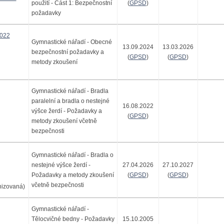
použití - Část 1: Bezpečnostní
(
GPSD
)
požadavky
022
Gymnastické nářadí - Obecné
13.09.2024
13.03.2026
bezpečnostní požadavky a
(
GPSD
)
(
GPSD
)
metody zkoušení
Gymnastické nářadí - Bradla
paralelní a bradla o nestejné
16.08.2022
výšce žerdí - Požadavky a
(
GPSD
)
metody zkoušení včetně
bezpečnosti
Gymnastické nářadí - Bradla o
nestejné výšce žerdí -
27.04.2026
27.10.2027
Požadavky a metody zkoušení
(
GPSD
)
(
GPSD
)
včetně bezpečnosti
nizovaná)
Gymnastické nářadí -
Tělocvičné bedny - Požadavky
15.10.2005