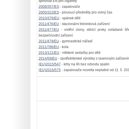
splňovat EN pro cigarety
2008/357/ES
- zapalovače
2005/323/ES
- plovoucí předměty pro volný čas
2010/376/EU
- spánek dětí
2011/476/EU
- stacionární tréninková zařízení
2011/477/EU
- vnitřní clony, stínící prvky ovládané š
bezpečnostní zařízení
2011/479/EU
- gymnastické nářadí
2011/786/EU
- kola
2013/121/EU
- některé sedačky pro děti
2014/59/EU
- spotřebitelské výrobky s laserovým zařízení
(EU)2015/547
- krby na líh bez odvodu spalin
(EU)2016/575
- zapalovače novelta neplatné od 11. 5. 20