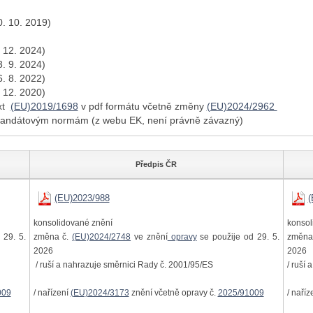
. 10. 2019)
. 12. 2024)
. 9. 2024)
. 8. 2022)
 12. 2020)
ext
(EU)2019/1698
v pdf formátu včetně změny
(EU)2024/2962
andátovým normám (z webu EK, není právně závazný)
Předpis ČR
(EU)2023/988
(
konsolidované znění
konsol
 29. 5.
změna č.
(EU)2024/2748
ve znění
opravy
se použije od 29. 5.
změna
2026
2026
/ ruší a nahrazuje směrnici Rady č. 2001/95/ES
/ ruší
009
/ nařízení
(EU)2024/3173
znění včetně opravy č.
2025/91009
/ naříz