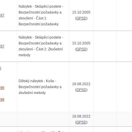
Nábytek - Sklápěcí postele -
Bezpečnostní požadavky a
15.10.2005
997
zkoušení - Část 1:
(
GPSD
)
Bezpečnostní požadavky
Nábytek - Sklápěcí postele -
Bezpečnostní požadavky a
15.10.2005
997
zkoušení - Část 2: Zkušební
(
GPSD
)
metody
0
Dětský nábytek - Koše -
16.08.2022
Bezpečnostní požadavky a
998
(
GPSD
)
zkušební metody
998
16.08.2022
(
GPSD
)