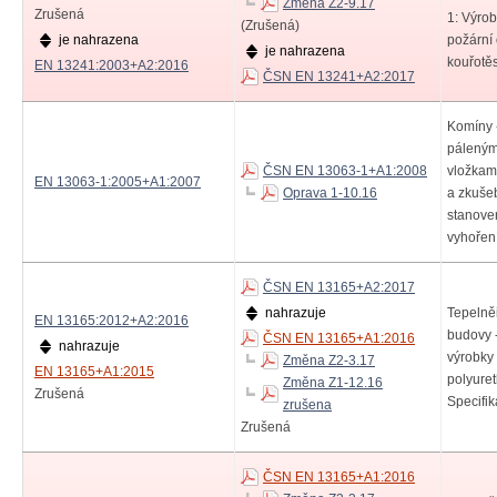
Změna Z2-9.17
Zrušená
1: Výrob
(Zrušená)
je nahrazena
požární
je nahrazena
kouřotěs
EN 13241:2003+A2:2016
ČSN EN 13241+A2:2017
Komíny 
páleným
ČSN EN 13063-1+A1:2008
vložkam
EN 13063-1:2005+A1:2007
Oprava 1-10.16
a zkuše
stanoven
vyhoření
ČSN EN 13165+A2:2017
nahrazuje
Tepelně
EN 13165:2012+A2:2016
budovy 
ČSN EN 13165+A1:2016
nahrazuje
výrobky 
Změna Z2-3.17
EN 13165+A1:2015
polyure
Změna Z1-12.16
Zrušená
Specifi
zrušena
Zrušená
ČSN EN 13165+A1:2016