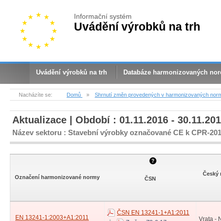
Informační systém
Uvádění výrobků na trh
Uvádění výrobků na trh
Databáze harmonizovaných no
Nacházíte se:
Domů
»
Shrnutí změn provedených v harmonizovaných nor
Aktualizace | Období : 01.11.2016 - 30.11.20
Název sektoru : Stavební výrobky označované CE k CPR-20
Český 
Označení harmonizované normy
ČSN
ČSN EN 13241-1+A1:2011
EN 13241-1:2003+A1:2011
Vrata - 