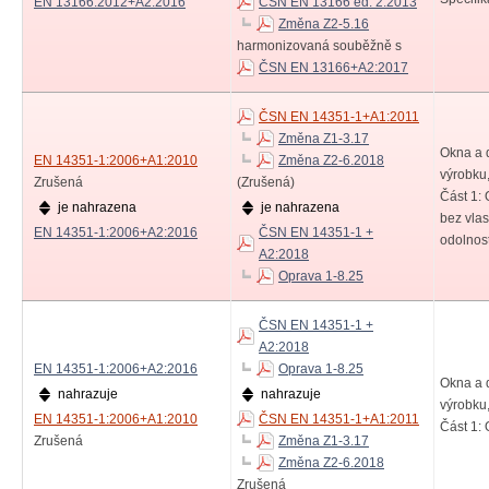
EN 13166:2012+A2:2016
ČSN EN 13166 ed. 2:2013
Změna Z2-5.16
harmonizovaná souběžně s
ČSN EN 13166+A2:2017
ČSN EN 14351-1+A1:2011
Změna Z1-3.17
Okna a 
EN 14351-1:2006+A1:2010
Změna Z2-6.2018
výrobku,
Zrušená
(Zrušená)
Část 1: 
je nahrazena
je nahrazena
bez vlas
EN 14351-1:2006+A2:2016
ČSN EN 14351-1 +
odolnost
A2:2018
Oprava 1-8.25
ČSN EN 14351-1 +
A2:2018
EN 14351-1:2006+A2:2016
Oprava 1-8.25
Okna a 
nahrazuje
nahrazuje
výrobku,
EN 14351-1:2006+A1:2010
ČSN EN 14351-1+A1:2011
Část 1: 
Zrušená
Změna Z1-3.17
Změna Z2-6.2018
Zrušená