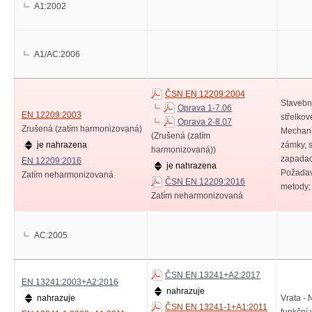
A1:2002
A1/AC:2006
ČSN EN 12209:2004
Stavebn
Oprava 1-7.06
EN 12209:2003
střelkov
Oprava 2-8.07
Zrušená (zatím harmonizovaná)
Mechani
(Zrušená (zatím
je nahrazena
zámky, 
harmonizovaná))
zapadac
EN 12209:2016
je nahrazena
Požadav
Zatím neharmonizovaná
ČSN EN 12209:2016
metody;
Zatím neharmonizovaná
AC:2005
ČSN EN 13241+A2:2017
EN 13241:2003+A2:2016
nahrazuje
nahrazuje
Vrata -
ČSN EN 13241-1+A1:2011