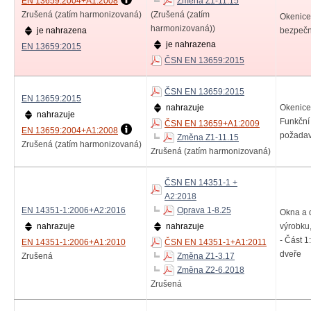
EN 13659:2004+A1:2008
Změna Z1-11.15
Zrušená (zatím harmonizovaná)
(Zrušená (zatím
Okenice
harmonizovaná))
je nahrazena
bezpečn
je nahrazena
EN 13659:2015
ČSN EN 13659:2015
ČSN EN 13659:2015
EN 13659:2015
nahrazuje
Okenice 
nahrazuje
Funkční
ČSN EN 13659+A1:2009
EN 13659:2004+A1:2008
požada
Změna Z1-11.15
Zrušená (zatím harmonizovaná)
Zrušená (zatím harmonizovaná)
ČSN EN 14351-1 +
A2:2018
EN 14351-1:2006+A2:2016
Oprava 1-8.25
Okna a 
nahrazuje
nahrazuje
výrobku,
- Část 1
EN 14351-1:2006+A1:2010
ČSN EN 14351-1+A1:2011
dveře
Zrušená
Změna Z1-3.17
Změna Z2-6.2018
Zrušená