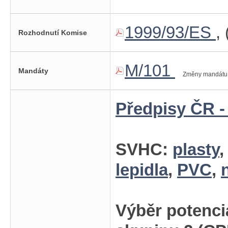
1999/93/ES
, 
Rozhodnutí Komise
M/101
Mandáty
Změny mandátu
Předpisy ČR -
SVHC:
plasty
lepidla
,
PVC
,
Výběr potenci