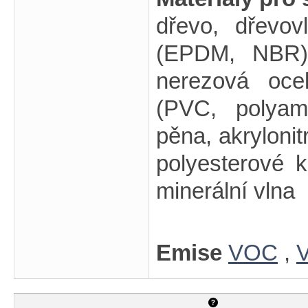
dřevo, dřevo
(EPDM, NBR),
nerezová ocel
(PVC, polyami
pěna, akrylonit
polyesterové k
minerální vlna
Emise
VOC
,