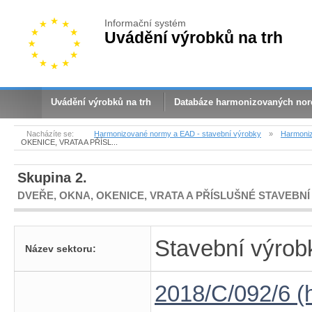
Informační systém
Uvádění výrobků na trh
Uvádění výrobků na trh
Databáze harmonizovaných no
Nacházíte se:
Harmonizované normy a EAD - stavební výrobky
»
Harmoniz
OKENICE, VRATA A PŘÍSL...
Skupina 2.
DVEŘE, OKNA, OKENICE, VRATA A PŘÍSLUŠNÉ STAVEBNÍ
Stavební výro
Název sektoru:
2018/C/092/6 (