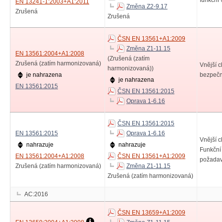
funkční 
EN 13241-1:2003+A1:2011
Změna Z2-9.17
Zrušená
Zrušená
ČSN EN 13561+A1:2009
Změna Z1-11.15
EN 13561:2004+A1:2008
(Zrušená (zatím
Zrušená (zatím harmonizovaná)
Vnější c
harmonizovaná))
je nahrazena
bezpečn
je nahrazena
EN 13561:2015
ČSN EN 13561:2015
Oprava 1-6.16
ČSN EN 13561:2015
EN 13561:2015
Oprava 1-6.16
Vnější c
nahrazuje
nahrazuje
Funkční
EN 13561:2004+A1:2008
ČSN EN 13561+A1:2009
požada
Zrušená (zatím harmonizovaná)
Změna Z1-11.15
Zrušená (zatím harmonizovaná)
AC:2016
ČSN EN 13659+A1:2009