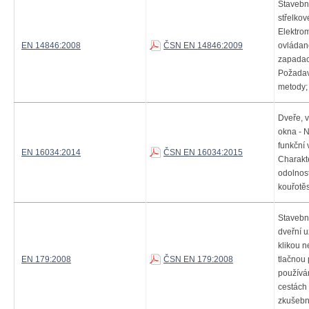
Stavebn
střelkov
Elektro
EN 14846:2008
ČSN EN 14846:2009
ovládan
zapadac
Požadav
metody;
Dveře, v
okna - 
funkční v
EN 16034:2014
ČSN EN 16034:2015
Charakte
odolnos
kouřotěs
Stavebn
dveřní 
klikou n
EN 179:2008
ČSN EN 179:2008
tlačnou
používá
cestách
zkušebn