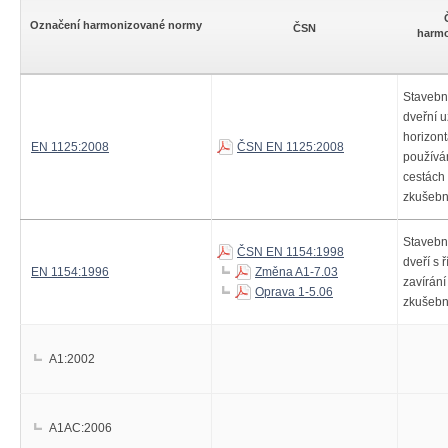
Označení harmonizované normy
ČSN
harm
Stavebn
dveřní 
horizon
EN 1125:2008
ČSN EN 1125:2008
používá
cestách
zkušebn
Stavební
ČSN EN 1154:1998
dveří s
EN 1154:1996
Změna A1-7.03
zavírání
Oprava 1-5.06
zkušebn
A1:2002
A1AC:2006