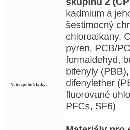
skupinu 2 (CP
kadmium a jeho
šestimocný chr
chloroalkany, 
pyren, PCB/PCT,
formaldehyd, 
bifenyly (PBB)
difenylether (P
Nebezpečné látky:
fluorované uhl
PFCs, SF6)
Materiály pro