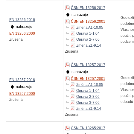
ČSN EN 13256:2017
nahrazuje
Geotexti
EN 13256:2016
ČSN EN 13256:2001
podobné
nahrazuje
Změna A1-10.05
Vlastno
EN 13256:2000
Oprava 1-1.04
použití 
Zrušená
Oprava 2-7.06
podzemn
Změna Z1-9.14
Zrušená
ČSN EN 13257:2017
nahrazuje
Geotexti
ČSN EN 13257:2001
EN 13257:2016
podobné
Změna A1-10.05
nahrazuje
Vlastno
Oprava 1-1.04
EN 13257:2000
použití p
Oprava 2-3.06
Zrušená
odpadů
Oprava 3-7.06
Změna Z1-9.14
Zrušená
ČSN EN 13265:2017