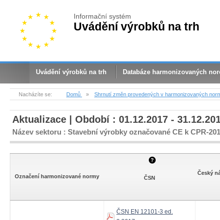
Informační systém
Uvádění výrobků na trh
Uvádění výrobků na trh
Databáze harmonizovaných no
Nacházíte se:
Domů
»
Shrnutí změn provedených v harmonizovaných nor
Aktualizace | Období : 01.12.2017 - 31.12.20
Název sektoru : Stavební výrobky označované CE k CPR-20
Český n
Označení harmonizované normy
ČSN
ČSN EN 12101-3 ed.