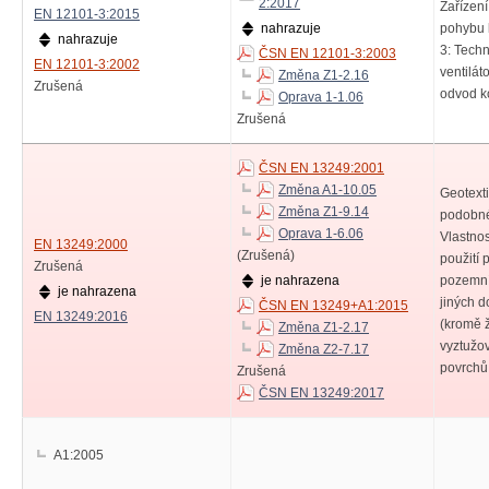
2:2017
Zařízen
EN 12101-3:2015
nahrazuje
pohybu k
nahrazuje
3: Tech
ČSN EN 12101-3:2003
EN 12101-3:2002
ventilát
Změna Z1-2.16
Zrušená
odvod k
Oprava 1-1.06
Zrušená
ČSN EN 13249:2001
Změna A1-10.05
Geotexti
Změna Z1-9.14
podobné 
Oprava 1-6.06
Vlastno
EN 13249:2000
(Zrušená)
použití 
Zrušená
je nahrazena
pozemní
je nahrazena
jiných d
ČSN EN 13249+A1:2015
EN 13249:2016
(kromě 
Změna Z1-2.17
vyztužov
Změna Z2-7.17
povrchů
Zrušená
ČSN EN 13249:2017
A1:2005