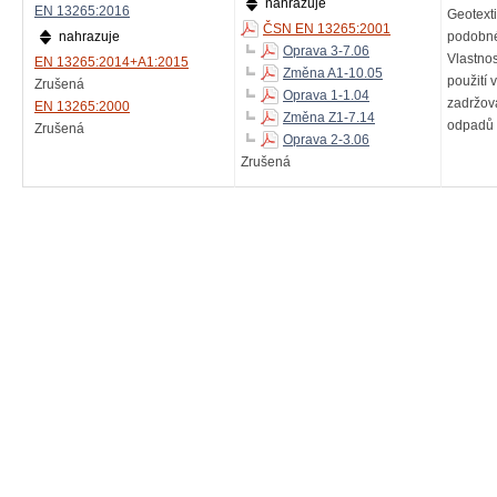
nahrazuje
EN 13265:2016
Geotexti
ČSN EN 13265:2001
nahrazuje
podobné 
Oprava 3-7.06
Vlastno
EN 13265:2014+A1:2015
Změna A1-10.05
použití 
Zrušená
Oprava 1-1.04
zadržov
EN 13265:2000
Změna Z1-7.14
odpadů
Zrušená
Oprava 2-3.06
Zrušená