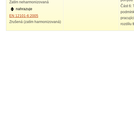
pohybu k
Zatím neharmonizovaná
Část 6:
nahrazuje
podmínk
EN 12101-6:2005
pracujíc
Zrušená (zatím harmonizovaná)
rozdílu 