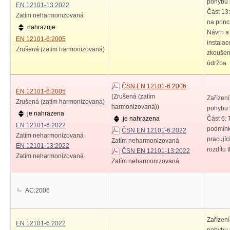
pohybu k
EN 12101-13:2022
Část 13:
Zatím neharmonizovaná
na princ
nahrazuje
Návrh a
EN 12101-6:2005
instalac
Zrušená (zatím harmonizovaná)
zkoušení
údržba
ČSN EN 12101-6:2006
EN 12101-6:2005
(Zrušená (zatím
Zařízen
Zrušená (zatím harmonizovaná)
harmonizovaná))
pohybu k
je nahrazena
je nahrazena
Část 6:
EN 12101-6:2022
podmínk
ČSN EN 12101-6:2022
Zatím neharmonizovaná
pracujíc
Zatím neharmonizovaná
EN 12101-13:2022
rozdílu 
ČSN EN 12101-13:2022
Zatím neharmonizovaná
Zatím neharmonizovaná
AC:2006
Zařízen
EN 12101-6:2022