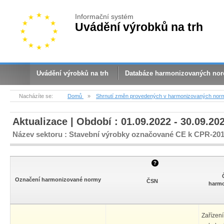
Informační systém
Uvádění výrobků na trh
Uvádění výrobků na trh
Databáze harmonizovaných no
Nacházíte se:
Domů
»
Shrnutí změn provedených v harmonizovaných nor
Aktualizace | Období : 01.09.2022 - 30.09.20
Název sektoru : Stavební výrobky označované CE k CPR-20
Označení harmonizované normy
ČSN
harm
Zařízen