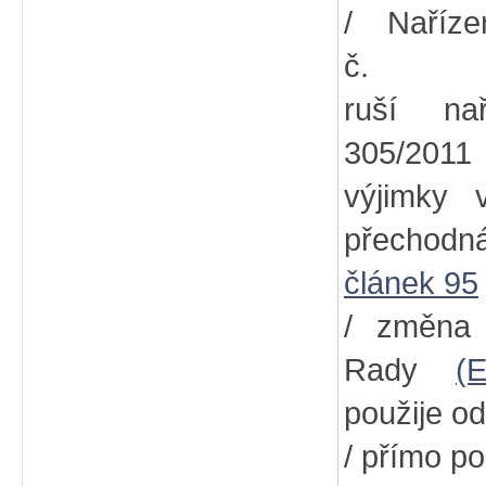
/ Naříz
č
ruší na
305/2011
výjimky
přechodn
článek 95
/ změna
Rady
(
použije od
/ přímo po