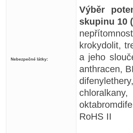
Výběr pote
skupinu 10 
nepřítomno
krokydolit, t
a jeho slouč
Nebezpečné látky:
anthracen, 
difenylethe
chloralk
oktabromdif
RoHS II