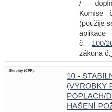
/ dopln
Komise
(použije s
aplikac
č.
100/2
zákona č.
Skupiny (CPR)
:
10 - STABI
(VÝROBKY 
POPLACH/D
HAŠENÍ POŽ