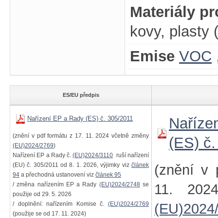
Materiály p
kovy, plasty 
Emise
VOC
ES/EU předpis
Nařízení EP a Rady (ES) č. 305/2011
Naříze
(znění v pdf formátu z 17. 11. 2024 včetně změny
(ES) č
(EU)2024/2769
)
Nařízení EP a Rady č.
(EU)2024/3110
ruší nařízení
(EU) č. 305/2011 od 8. 1. 2026, výjimky viz
článek
(znění v 
94
a přechodná ustanovení viz
článek 95
/ změna nařízením EP a Rady
(EU)2024/2748
se
11. 202
použije od 29. 5. 2026
/ doplnění: nařízením Komise č.
(EU)2024/2769
(EU)2024
(použije se od 17. 11. 2024)