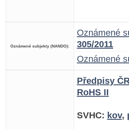
Oznámené su
305/2011
Oznámené subjekty (NANDO):
Oznámené su
Předpisy ČR
RoHS II
SVHC:
kov
,