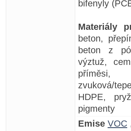
bifenyly (PC
Materiály 
beton, přepí
beton z pó
výztuž, cem
příměsi,
zvuková/tep
HDPE, pryž,
pigmenty
Emise
VOC