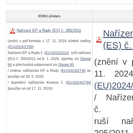
ES/EU předpis
Nařízení EP a Rady (ES) č. 305/2011
Naříze
(znění v pdf formátu z 17. 11. 2024 včetně změny
(ES) č
(EU)2024/2769
)
Nařízení EP a Rady č.
(EU)2024/3110
ruší nařízení
(EU) č. 305/2011 od 8. 1. 2026, výjimky viz
článek
(znění v 
94
a přechodná ustanovení viz
článek 95
/ změna nařízením EP a Rady
(EU)2024/2748
se
11. 202
použije od 29. 5. 2026
/ doplnění: nařízením Komise č.
(EU)2024/2769
(EU)2024
(použije se od 17. 11. 2024)
/ Naříz
č
ruší na