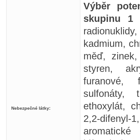
Výběr pote
skupinu 1
radionukli
kadmium, chr
měď, zinek, 
styren, akry
furanové, f
sulfonáty, 
ethoxylát, ch
Nebezpečné látky:
2,2-difenyl-1
aromatické 