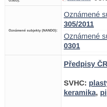
OJEU):
Oznámené su
305/2011
Oznámené subjekty (NANDO):
Oznámené su
0301
Předpisy ČR
SVHC:
plast
keramika
,
p