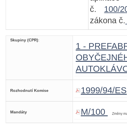
č.
100/2
zákona č.
Skupiny (CPR)
:
1 - PREFA
OBYČEJNÉH
AUTOKLÁV
1999/94/ES
Rozhodnutí Komise
M/100
Mandáty
Změny m