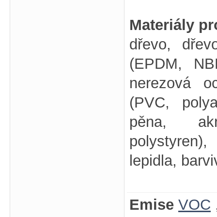
Materiály pr
dřevo, dře
(EPDM, NBR)
nerezová oc
(PVC, polya
pěna, akry
polystyren)
lepidla, barv
Emise
VOC