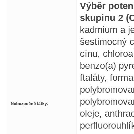
Výběr poten
skupinu 2 (
kadmium a je
šestimocný c
cínu, chloroa
benzo(a) pyr
ftaláty, for
polybromovan
polybromovan
Nebezpečné látky:
oleje, anthra
perfluorouhl