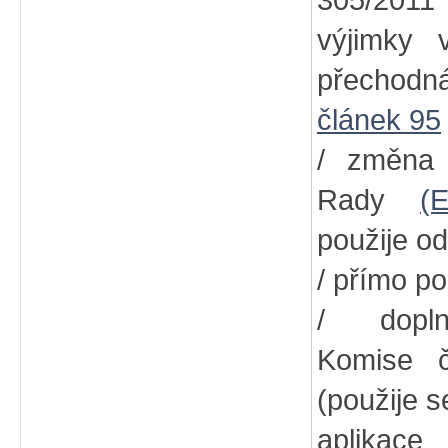
305/2011
výjimky
přechodn
článek 95
/ změna
Rady
(
použije od
/ přímo po
/ dopln
Komise
(použije s
aplikac