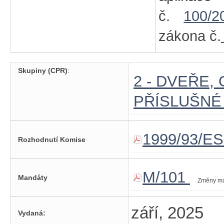
č.
100/2
zákona č.
Skupiny (CPR)
:
2 - DVEŘE,
PŘÍSLUŠNÉ
1999/93/E
Rozhodnutí Komise
M/101
Mandáty
Změny m
září, 2025
Vydaná: