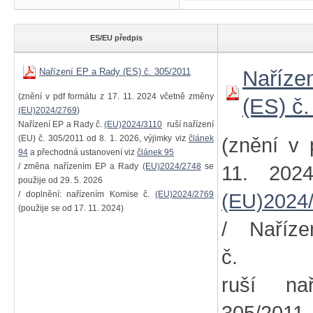
ES/EU předpis
Nařízení EP a Rady (ES) č. 305/2011
Naříze
(znění v pdf formátu z 17. 11. 2024 včetně změny
(ES) č
(EU)2024/2769
)
Nařízení EP a Rady č.
(EU)2024/3110
ruší nařízení
(EU) č. 305/2011 od 8. 1. 2026, výjimky viz
článek
(znění v 
94
a přechodná ustanovení viz
článek 95
/ změna nařízením EP a Rady
(EU)2024/2748
se
11. 202
použije od 29. 5. 2026
/ doplnění: nařízením Komise č.
(EU)2024/2769
(EU)2024
(použije se od 17. 11. 2024)
/ Naříz
č
ruší na