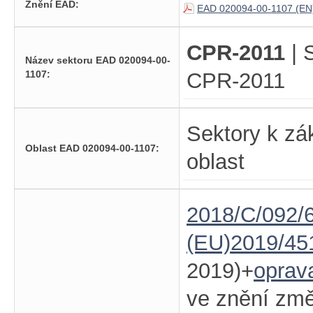
Znění EAD:
EAD 020094-00-1107 (EN
CPR-2011
| 
Název sektoru EAD 020094-00-
1107:
CPR-2011
Sektory k zá
Oblast EAD 020094-00-1107:
oblast
2018/C/092/6
(EU)2019/45
2019)+
oprav
ve znění zm