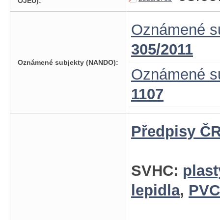
OJEU):
Oznámené su
305/2011
Oznámené subjekty (NANDO):
Oznámené su
1107
Předpisy ČR
SVHC:
plast
lepidla
,
PVC