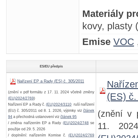
Materiály p
kovy, plasty 
Emise
VOC
ES/EU předpis
Nařízení EP a Rady (ES) č. 305/2011
Naříze
(znění v pdf formátu z 17. 11. 2024 včetně změny
(ES) č
(EU)2024/2769
)
Nařízení EP a Rady č.
(EU)2024/3110
ruší nařízení
(EU) č. 305/2011 od 8. 1. 2026, výjimky viz
článek
(znění v 
94
a přechodná ustanovení viz
článek 95
/ změna nařízením EP a Rady
(EU)2024/2748
se
11. 202
použije od 29. 5. 2026
/ doplnění: nařízením Komise č.
(EU)2024/2769