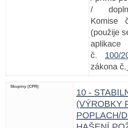
/ dopln
Komise
(použije s
aplikac
č.
100/2
zákona č.
Skupiny (CPR)
:
10 - STABI
(VÝROBKY 
POPLACH/D
HAŠENÍ POŽ