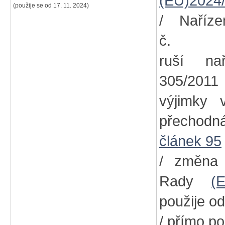
(EU)2024
(použije se od 17. 11. 2024)
/ Naříz
č
ruší na
305/2011
výjimky
přechodn
článek 95
/ změna
Rady
(
použije od
/ přímo po