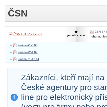
ČSN
ČSN EN 5
ČSN EN 54-3:2002
je nahrazena
neharmoniz
Změna A1-6.03
Změna A2-1.07
Změna Z1-12.14
Zákazníci, kteří mají n
České agentury pro sta
line pro elektronický př
(verzi pro firmy nebo p