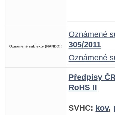
Oznámené su
305/2011
Oznámené subjekty (NANDO):
Oznámené su
Předpisy ČR
RoHS II
SVHC:
kov
,