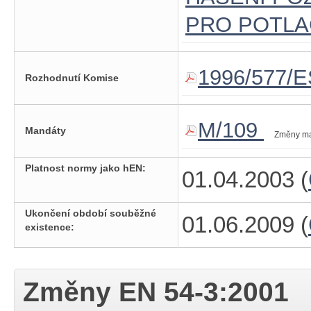
PRO POTLA
1996/577/E
Rozhodnutí Komise
M/109
Mandáty
Změny m
Platnost normy jako hEN:
01.04.2003 (
Ukončení období souběžné
01.06.2009 (
existence:
Změny
EN 54-3:2001