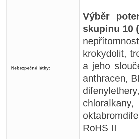
Výběr pote
skupinu 10 
nepřítomno
krokydolit, t
a jeho slouč
Nebezpečné látky:
anthracen, 
difenylethe
chloralk
oktabromdif
RoHS II