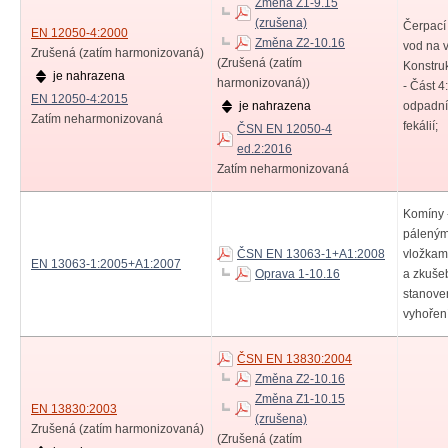
Změna Z1-9.15
(zrušena)
Čerpací
EN 12050-4:2000
Změna Z2-10.16
vod na v
Zrušená (zatím harmonizovaná)
(Zrušená (zatím
Konstru
je nahrazena
harmonizovaná))
- Část 4
EN 12050-4:2015
je nahrazena
odpadní 
Zatím neharmonizovaná
fekálií;
ČSN EN 12050-4
ed.2:2016
Zatím neharmonizovaná
Komíny 
páleným
ČSN EN 13063-1+A1:2008
vložkam
EN 13063-1:2005+A1:2007
Oprava 1-10.16
a zkuše
stanoven
vyhoření
ČSN EN 13830:2004
Změna Z2-10.16
Změna Z1-10.15
EN 13830:2003
(zrušena)
Zrušená (zatím harmonizovaná)
(Zrušená (zatím