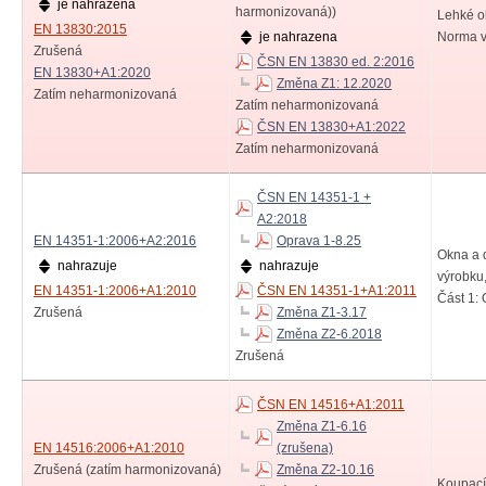
je nahrazena
harmonizovaná))
Lehké o
EN 13830:2015
je nahrazena
Norma v
Zrušená
ČSN EN 13830 ed. 2:2016
EN 13830+A1:2020
Změna Z1: 12.2020
Zatím neharmonizovaná
Zatím neharmonizovaná
ČSN EN 13830+A1:2022
Zatím neharmonizovaná
ČSN EN 14351-1 +
A2:2018
EN 14351-1:2006+A2:2016
Oprava 1-8.25
Okna a 
nahrazuje
nahrazuje
výrobku,
EN 14351-1:2006+A1:2010
ČSN EN 14351-1+A1:2011
Část 1: 
Zrušená
Změna Z1-3.17
Změna Z2-6.2018
Zrušená
ČSN EN 14516+A1:2011
Změna Z1-6.16
EN 14516:2006+A1:2010
(zrušena)
Zrušená (zatím harmonizovaná)
Změna Z2-10.16
Koupací