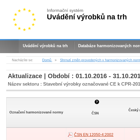
Informační systém
Uvádění výrobků na trh
Uvádění výrobků na trh
Databáze harmonizovaných no
Nacházíte se:
Domů
»
Shrnutí změn provedených v harmonizovaných nor
Aktualizace | Období : 01.10.2016 - 31.10.20
Název sektoru : Stavební výrobky označované CE k CPR-20
Český 
Označení harmonizované normy
ČSN
ČSN EN 12050-4:2002