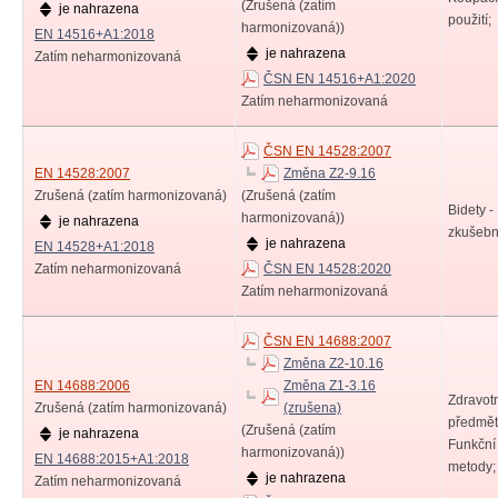
(Zrušená (zatím
je nahrazena
použití;
harmonizovaná))
EN 14516+A1:2018
je nahrazena
Zatím neharmonizovaná
ČSN EN 14516+A1:2020
Zatím neharmonizovaná
ČSN EN 14528:2007
EN 14528:2007
Změna Z2-9.16
Zrušená (zatím harmonizovaná)
(Zrušená (zatím
Bidety 
harmonizovaná))
je nahrazena
zkušebn
je nahrazena
EN 14528+A1:2018
Zatím neharmonizovaná
ČSN EN 14528:2020
Zatím neharmonizovaná
ČSN EN 14688:2007
Změna Z2-10.16
EN 14688:2006
Změna Z1-3.16
Zdravot
Zrušená (zatím harmonizovaná)
(zrušena)
předmět
(Zrušená (zatím
je nahrazena
Funkční
harmonizovaná))
EN 14688:2015+A1:2018
metody;
je nahrazena
Zatím neharmonizovaná