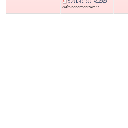
ČSN EN 14688+A1:2020
Zatím neharmonizovaná