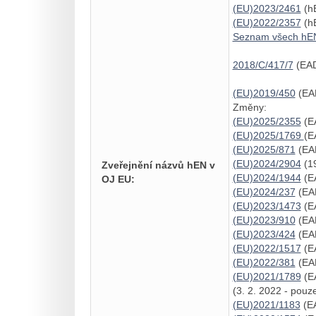
(EU)2023/2461
(hE
(EU)2022/2357
(hE
Seznam všech hE
2018/C/417/7
(EAD
(EU)2019/450
(EAD
Změny:
(EU)2025/2355
(EA
(EU)2025/1769
(E
(EU)2025/871
(EAD
(EU)2024/2904
(19
Zveřejnění názvů hEN v
(EU)2024/1944
(EA
OJ EU:
(EU)2024/237
(EAD
(EU)2023/1473
(EA
(EU)2023/910
(EAD
(EU)2023/424
(EAD
(EU)2022/1517
(EA
(EU)2022/381
(EAD
(EU)2021/1789
(EA
(3. 2. 2022 - pouz
(EU)2021/1183
(EA