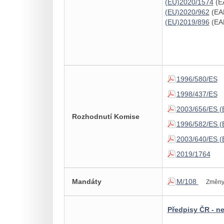
(EU)2020/1574
(EA
(EU)2020/962
(EAD
(EU)2019/896
(EAD
1996/580/ES
1998/437/ES
2003/656/ES (
Rozhodnutí Komise
1996/582/ES (
2003/640/ES (
2019/1764
Mandáty
M/108
Změny
Předpisy ČR - n