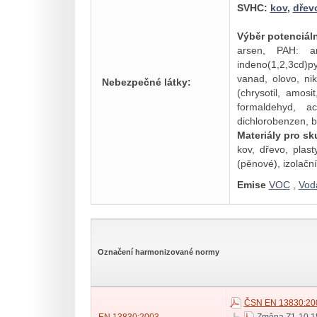
SVHC:
kov
,
dřev
Výběr potenciál
arsen, PAH: ant
indeno(1,2,3cd)py
vanad, olovo, nik
Nebezpečné látky:
(chrysotil, amosi
formaldehyd, ace
dichlorobenzen, bu
Materiály pro sk
kov, dřevo, plas
(pěnové), izolačn
Emise
VOC
,
Vod
Označení harmonizované normy
ČSN EN 13830:20