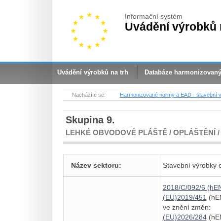
Informační systém
Uvádění výrobků 
Uvádění výrobků na trh
Databáze harmonizovan
Nacházíte se:
Harmonizované normy a EAD - stavební 
Skupina 9.
LEHKÉ OBVODOVÉ PLÁŠTĚ / OPLÁŠTĚNÍ 
Název sektoru:
Stavební výrobky
2018/C/092/6 (hEN
(EU)2019/451
(hEN
ve znění změn:
(EU)2026/284
(hEN