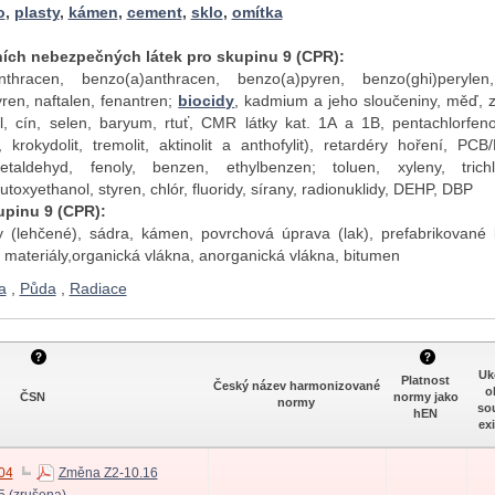
o
,
plasty
,
kámen
,
cement
,
sklo
,
omítka
ních nebezpečných látek pro skupinu 9 (CPR):
hracen, benzo(a)anthracen, benzo(a)pyren, benzo(ghi)perylen, 
ren, naftalen, fenantren;
biocidy
, kadmium a jeho sloučeniny, měď, z
l, cín, selen, baryum, rtuť, CMR látky kat. 1A a 1B, pentachlorfeno
t, krokydolit, tremolit, aktinolit a anthofylit), retardéry hoření, PC
taldehyd, fenoly, benzen, ethylbenzen; toluen, xyleny, trichlor
toxyethanol, styren, chlór, fluoridy, sírany, radionuklidy, DEHP, DBP
upinu 9 (CPR):
ty (lehčené), sádra, kámen, povrchová úprava (lak), prefabrikované
í materiály,organická vlákna, anorganická vlákna, bitumen
a
,
Půda
,
Radiace
Uk
Platnost
Český název harmonizované
o
ČSN
normy jako
normy
so
hEN
ex
04
Změna Z2-10.16