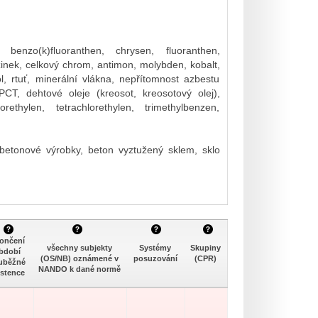
benzo(k)fluoranthen, chrysen, fluoranthen,
inek, celkový chrom, antimon, molybden, kobalt,
l, rtuť, minerální vlákna, nepřítomnost azbestu
B/PCT, dehtové oleje (kreosot, kreosotový olej),
ethylen, tetrachlorethylen, trimethylbenzen,
 betonové výrobky, beton vyztužený sklem, sklo
ončení
všechny subjekty
Systémy
Skupiny
bdobí
(OS/NB) oznámené v
posuzování
(CPR)
uběžné
NANDO k dané normě
istence