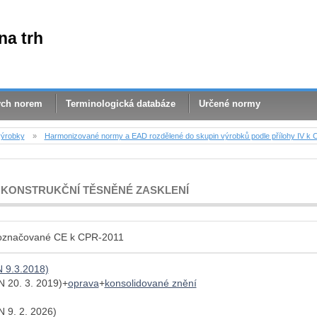
na trh
ých norem
Terminologická databáze
Určené normy
výrobky
»
Harmonizované normy a EAD rozdělené do skupin výrobků podle přílohy IV k
/ KONSTRUKČNÍ TĚSNĚNÉ ZASKLENÍ
 označované CE k CPR-2011
 9.3.2018)
 20. 3. 2019)+
oprava
+
konsolidované znění
 9. 2. 2026)