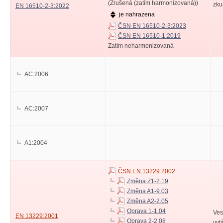
(Zrušená (zatím harmonizovaná))
zku
EN 16510-2-3:2022
je nahrazena
ČSN EN 16510-2-3:2023
ČSN EN 16510-1:2019
Zatím neharmonizovaná
AC:2006
AC:2007
A1:2004
ČSN EN 13229:2002
Změna Z1-2.19
Změna A1-9.03
Změna A2-2.05
Oprava 1-1.04
Ves
EN 13229:2001
Oprava 2-2.08
vyt