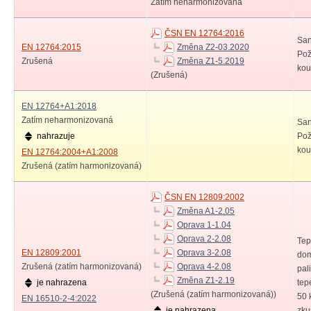
Zatím neharmonizovaná
ČSN EN 12764:2016
San
EN 12764:2015
Změna Z2-03.2020
Pož
Zrušená
Změna Z1-5.2019
kou
(Zrušená)
EN 12764+A1:2018
Zatím neharmonizovaná
San
nahrazuje
Pož
kou
EN 12764:2004+A1:2008
Zrušená (zatím harmonizovaná)
ČSN EN 12809:2002
Změna A1-2.05
Oprava 1-1.04
Oprava 2-2.08
Tep
EN 12809:2001
Oprava 3-2.08
dom
Zrušená (zatím harmonizovaná)
Oprava 4-2.08
pal
Změna Z1-2.19
je nahrazena
tep
(Zrušená (zatím harmonizovaná))
50 
EN 16510-2-4:2022
je nahrazena
zku