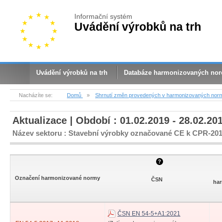
Informační systém
Uvádění výrobků na trh
Uvádění výrobků na trh
Databáze harmonizovaných no
Nacházíte se:
Domů
»
Shrnutí změn provedených v harmonizovaných nor
Aktualizace | Období : 01.02.2019 - 28.02.20
Název sektoru : Stavební výrobky označované CE k CPR-20
Označení harmonizované normy
ČSN
ha
ČSN EN 54-5+A1:2021