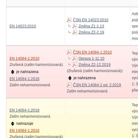
Asf
ČSN EN 14023:2010
poj
EN 14023:2010
Změna Z1-1.13
spe
Změna Z2-2.19
po
mod
ČSN EN 14064-1:2010
Tep
EN 14064-1:2010
Oprava 1-11.10
výr
Zrušená (zatím harmonizovaná)
Změna Z2-12.2019
Výr
(Zrušená (zatím harmonizovaná))
je nahrazena
min
je nahrazena
vyr
EN 14064-1:2018
1: 
Zatím neharmonizovaná
ČSN EN 14064-1 ed. 2:2019
pře
Zatím neharmonizovaná
Tep
EN 14064-1:2018
výr
Zatím neharmonizovaná
Výr
nahrazuje
min
vyr
EN 14064-1:2010
1: 
Zrušená (zatím harmonizovaná)