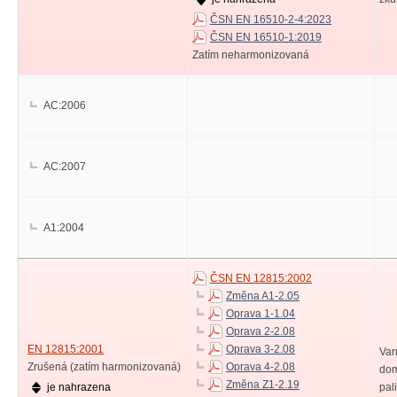
ČSN EN 16510-2-4:2023
ČSN EN 16510-1:2019
Zatím neharmonizovaná
AC:2006
AC:2007
A1:2004
ČSN EN 12815:2002
Změna A1-2.05
Oprava 1-1.04
Oprava 2-2.08
EN 12815:2001
Oprava 3-2.08
Var
Zrušená (zatím harmonizovaná)
Oprava 4-2.08
dom
Změna Z1-2.19
je nahrazena
pal