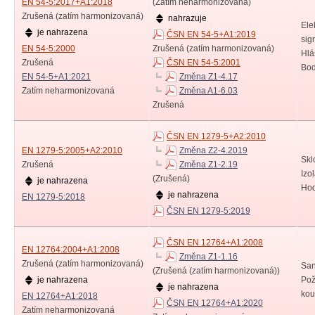
EN 54-5:2017+A1:2018
(Zatím neharmonizovaná)
Zrušená (zatím harmonizovaná)
nahrazuje
Ele
je nahrazena
ČSN EN 54-5+A1:2019
sig
EN 54-5:2000
Zrušená (zatím harmonizovaná)
Hlá
Zrušená
ČSN EN 54-5:2001
Bod
EN 54-5+A1:2021
Změna Z1-4.17
Zatím neharmonizovaná
Změna A1-6.03
Zrušená
ČSN EN 1279-5+A2:2010
EN 1279-5:2005+A2:2010
Změna Z2-4.2019
Skl
Zrušená
Změna Z1-2.19
Izol
(Zrušená)
je nahrazena
Hod
je nahrazena
EN 1279-5:2018
ČSN EN 1279-5:2019
ČSN EN 12764+A1:2008
EN 12764:2004+A1:2008
Změna Z1-1.16
Zrušená (zatím harmonizovaná)
San
(Zrušená (zatím harmonizovaná))
je nahrazena
Pož
je nahrazena
kou
EN 12764+A1:2018
ČSN EN 12764+A1:2020
Zatím neharmonizovaná