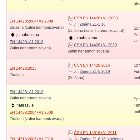
pře
ČSN EN 14428+A1 :2008
EN 14428:2004+A1:2008
Změna Z1-1.16
Zrušená (zatím harmonizovaná)
Spr
(Zrušená (zatím harmonizovaná))
je nahrazena
Pro
je nahrazena
zku
EN 14428+A1:2018
ČSN EN 14428+A1:2020
Zatím neharmonizovaná
Zatím neharmonizovaná
ČSN EN 14428:2016
Spr
EN 14428:2015
Změna Z1-5.2019
Fun
Zrušená
(Zrušená)
met
EN 14428+A1:2018
Zatím neharmonizovaná
Spr
nahrazuje
Fun
met
EN 14428:2004+A1:2008
Zrušená (zatím harmonizovaná)
ČSN EN 14516+A1:2011
EN 14516:2006+A1:2010
Změna Z1-6.16 (zrušena)