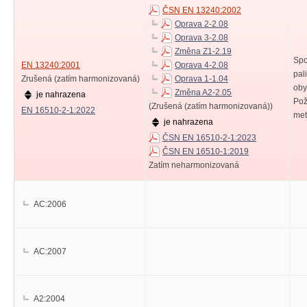
ČSN EN 13240:2002
Oprava 2-2.08
Oprava 3-2.08
Změna Z1-2.19
Spo
EN 13240:2001
Oprava 4-2.08
pal
Zrušená (zatím harmonizovaná)
Oprava 1-1.04
oby
Změna A2-2.05
je nahrazena
Pož
(Zrušená (zatím harmonizovaná))
EN 16510-2-1:2022
met
je nahrazena
ČSN EN 16510-2-1:2023
ČSN EN 16510-1:2019
Zatím neharmonizovaná
AC:2006
AC:2007
A2:2004