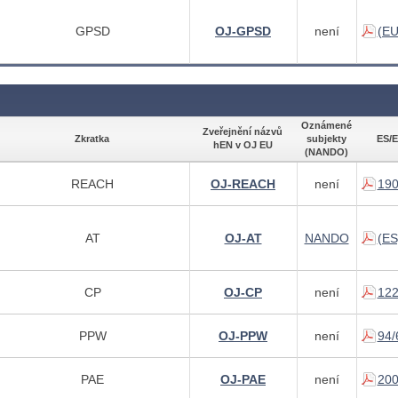
GPSD
OJ-GPSD
není
(EU
Oznámené
Zveřejnění názvů
Zkratka
subjekty
ES/E
hEN v OJ EU
(NANDO)
REACH
OJ-REACH
není
190
AT
OJ-AT
NANDO
(ES
CP
OJ-CP
není
122
PPW
OJ-PPW
není
94/
PAE
OJ-PAE
není
200