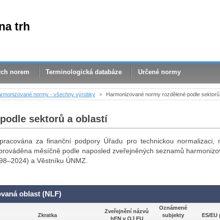
na trh
ých norem
Terminologická databáze
Určené normy
rmonizované normy - všechny výrobky
»
Harmonizované normy rozdělené podle sektorů 
odle sektorů a oblastí
acována za finanční podpory Úřadu pro technickou normalizaci, m
je prováděna měsíčně podle naposled zveřejněných seznamů harmoniz
998–2024) a Věstníku ÚNMZ.
ovaná oblast (NLF)
Oznámené
Zveřejnění názvů
Zkratka
subjekty
ES/EU 
hEN v OJ EU