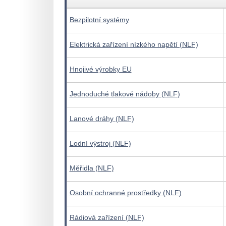
Bezpilotní systémy
Elektrická zařízení nízkého napětí (NLF)
Hnojivé výrobky EU
Jednoduché tlakové nádoby (NLF)
Lanové dráhy (NLF)
Lodní výstroj (NLF)
Měřidla (NLF)
Osobní ochranné prostředky (NLF)
Rádiová zařízení (NLF)