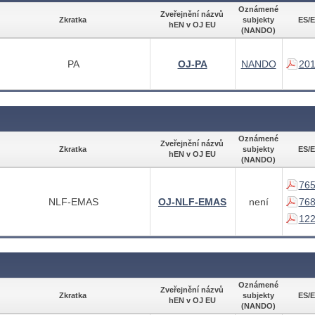
Oznámené
Zveřejnění názvů
Zkratka
subjekty
ES/E
hEN v OJ EU
(NANDO)
PA
OJ-PA
NANDO
201
Oznámené
Zveřejnění názvů
Zkratka
subjekty
ES/E
hEN v OJ EU
(NANDO)
765
NLF-EMAS
OJ-NLF-EMAS
není
768
122
Oznámené
Zveřejnění názvů
Zkratka
subjekty
ES/E
hEN v OJ EU
(NANDO)