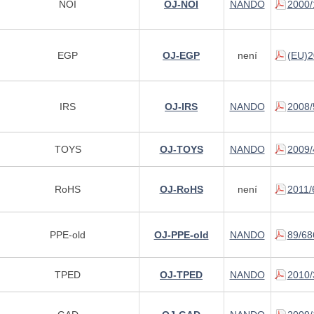
NOI
OJ-NOI
NANDO
2000/
EGP
OJ-EGP
není
(EU)2
IRS
OJ-IRS
NANDO
2008/
TOYS
OJ-TOYS
NANDO
2009/
RoHS
OJ-RoHS
není
2011/
PPE-old
OJ-PPE-old
NANDO
89/68
TPED
OJ-TPED
NANDO
2010/