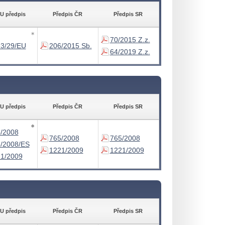
U předpis
Předpis ČR
Předpis SR
∗
70/2015 Z.z.
3/29/EU
206/2015 Sb.
64/2019 Z.z.
U předpis
Předpis ČR
Předpis SR
∗
∗
∗
/2008
765/2008
765/2008
/2008/ES
1221/2009
1221/2009
1/2009
U předpis
Předpis ČR
Předpis SR