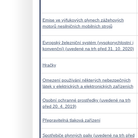
Emise ve výfukových plynech zážehových
motorů nesilničních mobilních strojů
Evropský železniční systém (vysokorychlostní i
konvenční) (uvedené na trh před 31. 10. 2020)
Hračky
Omezení používání některých nebezpečných
látek v elektrických a elektronických zařízeních
Osobní ochranné prostředky (uvedené na trh
před 20. 4. 2019)
Přepravitelná tlaková zařízení
Spotřebiče plynných paliv (uvedené na trh před