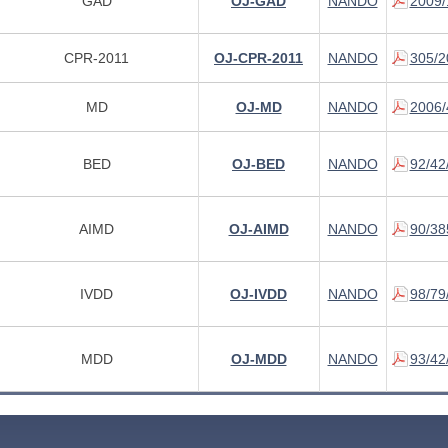
GAD
OJ-GAD
NANDO
2009/
CPR-2011
OJ-CPR-2011
NANDO
305/2
MD
OJ-MD
NANDO
2006/
BED
OJ-BED
NANDO
92/42
AIMD
OJ-AIMD
NANDO
90/38
IVDD
OJ-IVDD
NANDO
98/79
MDD
OJ-MDD
NANDO
93/42