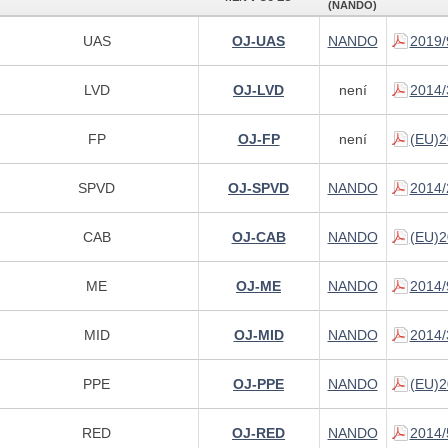
(NANDO)
UAS
OJ-UAS
NANDO
2019/
LVD
OJ-LVD
není
2014/
FP
OJ-FP
není
(EU)2
SPVD
OJ-SPVD
NANDO
2014/
CAB
OJ-CAB
NANDO
(EU)2
ME
OJ-ME
NANDO
2014/
MID
OJ-MID
NANDO
2014/
PPE
OJ-PPE
NANDO
(EU)2
RED
OJ-RED
NANDO
2014/