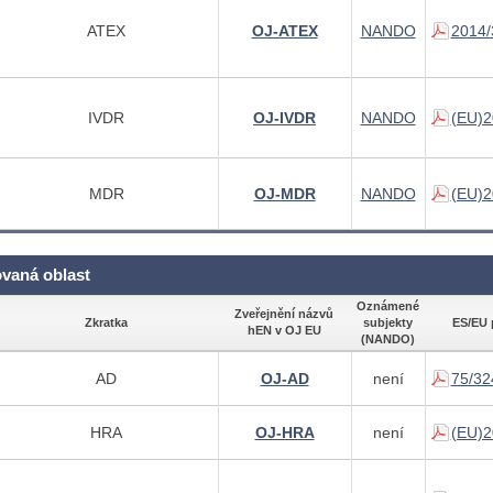
ATEX
OJ-ATEX
NANDO
2014/
IVDR
OJ-IVDR
NANDO
(EU)2
MDR
OJ-MDR
NANDO
(EU)2
ovaná oblast
Oznámené
Zveřejnění názvů
Zkratka
subjekty
ES/EU 
hEN v OJ EU
(NANDO)
AD
OJ-AD
není
75/32
HRA
OJ-HRA
není
(EU)2