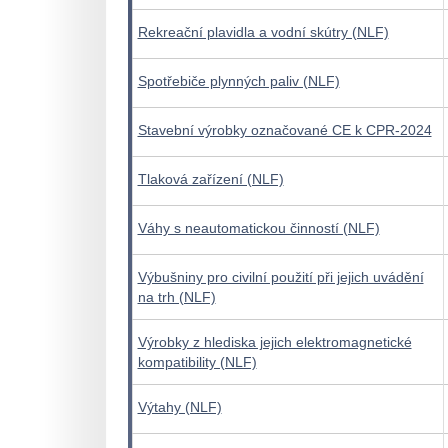
Rekreační plavidla a vodní skútry (NLF)
Spotřebiče plynných paliv (NLF)
Stavební výrobky označované CE k CPR-2024
Tlaková zařízení (NLF)
Váhy s neautomatickou činností (NLF)
Výbušniny pro civilní použití při jejich uvádění
na trh (NLF)
Výrobky z hlediska jejich elektromagnetické
kompatibility (NLF)
Výtahy (NLF)