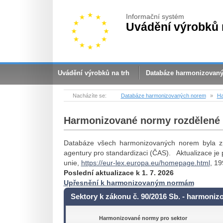
Informační systém
Uvádění výrobků 
Uvádění výrobků na trh
Databáze harmonizovan
Nacházíte se:
Databáze harmonizovaných norem
»
Ha
Harmonizované normy rozdělené p
Databáze všech harmonizovaných norem byla zpr
agentury pro standardizaci (ČAS). Aktualizace 
unie,
https://eur-lex.europa.eu/homepage.html
, 1
Poslední aktualizace k 1. 7. 2026
Upřesnění k harmonizovaným normám
Sektory k zákonu č. 90/2016 Sb. - harmoniz
Harmonizované normy pro sektor