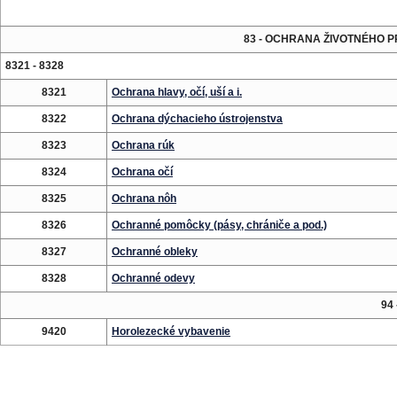
83 - OCHRANA ŽIVOTNÉHO 
8321 - 8328
8321
Ochrana hlavy, očí, uší a i.
8322
Ochrana dýchacieho ústrojenstva
8323
Ochrana rúk
8324
Ochrana očí
8325
Ochrana nôh
8326
Ochranné pomôcky (pásy, chrániče a pod.)
8327
Ochranné obleky
8328
Ochranné odevy
94
9420
Horolezecké vybavenie