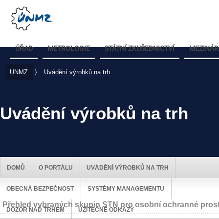
ÚŘAD
METROLOGIE
STÁTNÍ ZKUŠEBNICTVÍ
MEZINÁR
UNMZ
⟩
Uvádění výrobků na trh
Uvádění výrobků na trh
DOMŮ
O PORTÁLU
UVÁDĚNÍ VÝROBKŮ NA TRH
OBECNÁ BEZPEČNOST
SYSTÉMY MANAGEMENTU
Přehled vybraných skupin STN pro osobní ochranné prostř
DOZOR NAD TRHEM
UŽITEČNÉ ODKAZY