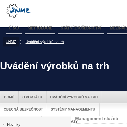
ÚŘAD
METROLOGIE
STÁTNÍ ZKUŠEBNICTVÍ
MEZINÁR
UNMZ
⟩
Uvádění výrobků na trh
Uvádění výrobků na trh
DOMŮ
O PORTÁLU
UVÁDĚNÍ VÝROBKŮ NA TRH
OBECNÁ BEZPEČNOST
SYSTÉMY MANAGEMENTU
Management služeb
DOZOR NAD TRHEM
UŽITEČNÉ ODKAZY
Novinky