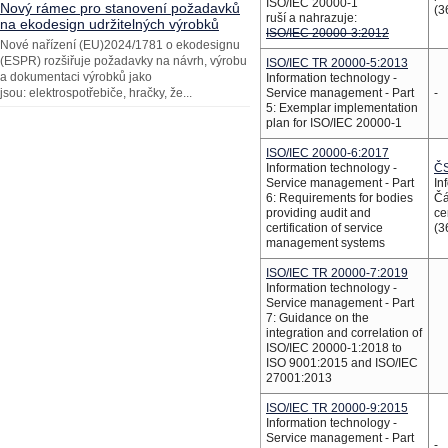
ISO/IEC 20000-1
Nový rámec pro stanovení požadavků
(3
ruší a nahrazuje:
na ekodesign udržitelných výrobků
ISO/IEC 20000-3:2012
Nové nařízení (EU)2024/1781 o ekodesignu
(ESPR) rozšiřuje požadavky na návrh, výrobu
ISO/IEC TR 20000-5:2013
a dokumentaci výrobků jako
Information technology -
jsou: elektrospotřebiče, hračky, že...
Service management - Part
-
5: Exemplar implementation
plan for ISO/IEC 20000-1
ISO/IEC 20000-6:2017
Information technology -
ČS
Service management - Part
In
6: Requirements for bodies
Čá
providing audit and
ce
certification of service
(3
management systems
ISO/IEC TR 20000-7:2019
Information technology -
Service management - Part
7: Guidance on the
integration and correlation of
ISO/IEC 20000-1:2018 to
ISO 9001:2015 and ISO/IEC
27001:2013
ISO/IEC TR 20000-9:2015
Information technology -
Service management - Part
-