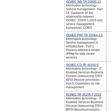
ISO/IEC WD TR 20000-13
Information technology -
Service management - Part
13: Guidance on the
relationship between
ISO/IEC 20000-1:2018 and
service management
frameworks: COBIT
ISO/IEC PRF TR 22564-1.2
Information technology -
Service management of
infrastructure - Part 1:
Process reference model
(PRM) for data centre
services
ISO/IEC CD TR 30105-6
Information technology - IT
Enabled Services-Business
Process Outsourcing (ITES-
BPO) lifecycle processes -
Part 6: Guidelines on risk
management
ISO/IEC TR 30105-7:2019
Information technology - IT
Enabled Services-Business
Process Outsourcing (ITES-
BPO) lifecycle processes -