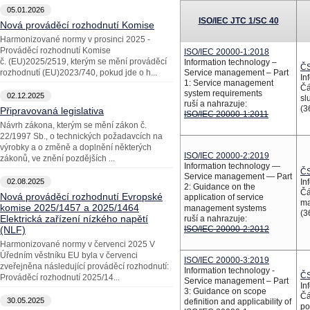
05.01.2026
ISO/IEC JTC 1/SC 40
Nová prováděcí rozhodnutí Komise
Harmonizované normy v prosinci 2025 -
Prováděcí rozhodnutí Komise
ISO/IEC 20000-1:2018
č. (EU)2025/2519, kterým se mění prováděcí
Information technology –
ČS
rozhodnutí (EU)2023/740, pokud jde o h...
Service management – Part
In
1: Service management
Čá
system requirements
02.12.2025
sl
ruší a nahrazuje:
(3
Připravovaná legislativa
ISO/IEC 20000-1:2011
Návrh zákona, kterým se mění zákon č.
22/1997 Sb., o technických požadavcích na
výrobky a o změně a doplnění některých
ISO/IEC 20000-2:2019
zákonů, ve znění pozdějších ...
Information technology —
ČS
Service management — Part
02.08.2025
In
2: Guidance on the
Čá
Nová prováděcí rozhodnutí Evropské
application of service
ma
komise 2025/1457 a 2025/1464
management systems
(3
Elektrická zařízení nízkého napětí
ruší a nahrazuje:
(NLF)
ISO/IEC 20000-2:2012
Harmonizované normy v červenci 2025 V
Úředním věstníku EU byla v červenci
ISO/IEC 20000-3:2019
zveřejněna následující prováděcí rozhodnutí:
Information technology -
ČS
Prováděcí rozhodnutí 2025/14...
Service management – Part
In
3: Guidance on scope
Čá
30.05.2025
definition and applicability of
po