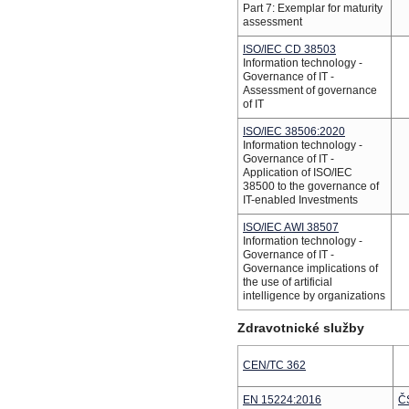
Part 7: Exemplar for maturity
assessment
ISO/IEC CD 38503
Information technology -
Governance of IT -
Assessment of governance
of IT
ISO/IEC 38506:2020
Information technology -
Governance of IT -
Application of ISO/IEC
38500 to the governance of
IT-enabled Investments
ISO/IEC AWI 38507
Information technology -
Governance of IT -
Governance implications of
the use of artificial
intelligence by organizations
Zdravotnické služby
CEN/TC 362
EN 15224:2016
Č