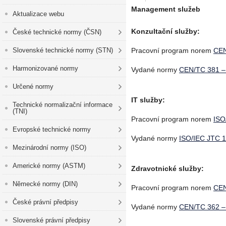
Management služeb
Aktualizace webu
Konzultační služby:
České technické normy (ČSN)
Slovenské technické normy (STN)
Pracovní program norem
CEN
Harmonizované normy
Vydané normy
CEN/TC 381 – 
Určené normy
IT služby:
Technické normalizační informace
(TNI)
Pracovní program norem
ISO
Evropské technické normy
Vydané normy
ISO/IEC JTC 1
Mezinárodní normy (ISO)
Americké normy (ASTM)
Zdravotnické služby:
Německé normy (DIN)
Pracovní program norem
CEN
České právní předpisy
Vydané normy
CEN/TC 362 – 
Slovenské právní předpisy