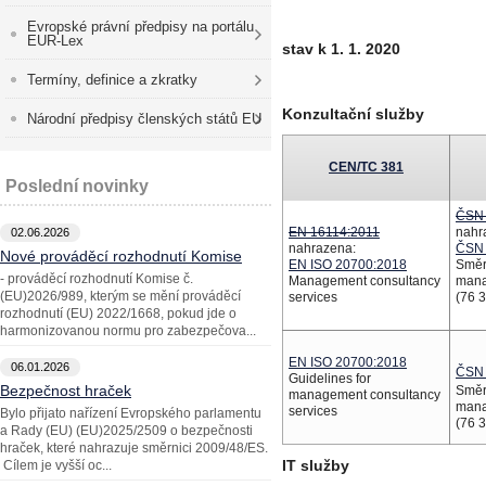
Evropské právní předpisy na portálu
EUR-Lex
stav k 1. 1. 2020
Termíny, definice a zkratky
Konzultační služby
Národní předpisy členských států EU
CEN/TC 381
Poslední novinky
ČSN 
EN 16114:2011
nahr
02.06.2026
nahrazena:
ČSN 
Nové prováděcí rozhodnutí Komise
EN ISO 20700:2018
Směr
- prováděcí rozhodnutí Komise č.
Management consultancy
man
(EU)2026/989, kterým se mění prováděcí
services
(76 3
rozhodnutí (EU) 2022/1668, pokud jde o
harmonizovanou normu pro zabezpečova...
EN ISO 20700:2018
06.01.2026
ČSN 
Guidelines for
Bezpečnost hraček
Směr
management consultancy
man
services
Bylo přijato nařízení Evropského parlamentu
(76 3
a Rady (EU) (EU)2025/2509 o bezpečnosti
hraček, které nahrazuje směrnici 2009/48/ES.
IT služby
Cílem je vyšší oc...