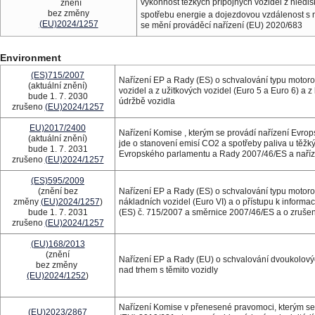
výkonnost těžkých přípojných vozidel z hledis
znění
bez změny
spotřebu energie a dojezdovou vzdálenost s 
(EU)2024/1257
se mění prováděcí nařízení (EU) 2020/683
Environment
(ES)715/2007
Nařízení EP a Rady (ES) o schvalování typu motoro
(aktuální znění)
vozidel a z užitkových vozidel (Euro 5 a Euro 6) a 
bude 1. 7. 2030
údržbě vozidla
zrušeno
(EU)2024/1257
EU)2017/2400
Nařízení Komise , kterým se provádí nařízení Evro
(aktuální znění)
jde o stanovení emisí CO2 a spotřeby paliva u těž
bude 1. 7. 2031
Evropského parlamentu a Rady 2007/46/ES a naříz
zrušeno
(EU)2024/1257
(ES)595/2009
(znění bez
Nařízení EP a Rady (ES) o schvalování typu motorov
změny
(EU)2024/1257
)
nákladních vozidel (Euro VI) a o přístupu k inform
bude 1. 7. 2031
(ES) č. 715/2007 a směrnice 2007/46/ES a o zruš
zrušeno
(EU)2024/1257
(EU)168/2013
(znění
Nařízení EP a Rady (EU) o schvalování dvoukolovýc
bez změny
nad trhem s těmito vozidly
(EU)2024/1252
)
Nařízení Komise v přenesené pravomoci, kterým se
(EU)2023/2867