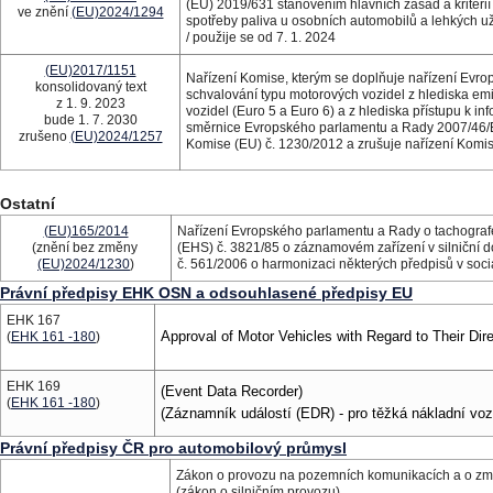
(EU) 2019/631 stanovením hlavních zásad a kritéri
ve znění
(EU)2024/1294
spotřeby paliva u osobních automobilů a lehkých už
/ použije se od 7. 1. 2024
(EU)2017/1151
Nařízení Komise, kterým se doplňuje nařízení Evr
konsolidovaný text
schvalování typu motorových vozidel z hlediska emi
z 1. 9. 2023
vozidel (Euro 5 a Euro 6) a z hlediska přístupu k i
bude 1. 7. 2030
směrnice Evropského parlamentu a Rady 2007/46/ES
zrušeno
(EU)2024/1257
Komise (EU) č. 1230/2012 a zrušuje nařízení Komis
Ostatní
(EU)165/2014
Nařízení Evropského parlamentu a Rady o tachografec
(znění bez změny
(EHS) č. 3821/85 o záznamovém zařízení v silniční 
(EU)2024/1230
)
č. 561/2006 o harmonizaci některých předpisů v sociál
Právní předpisy EHK OSN a odsouhlasené předpisy EU
EHK 167
Approval of Motor Vehicles with Regard to Their Dire
(
EHK 161 -180
)
EHK 169
(Event Data Recorder)
(
EHK 161 -180
)
(Záznamník událostí (EDR) - pro těžká nákladní voz
Právní předpisy ČR pro automobilový průmysl
Zákon o provozu na pozemních komunikacích a o z
(zákon o silničním provozu)