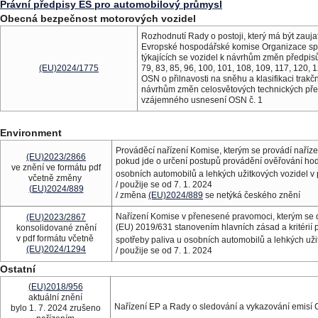
Právní předpisy ES pro automobilový průmysl
Obecná bezpečnost motorových vozidel
Rozhodnutí Rady o postoji, který má být zauj
Evropské hospodářské komise Organizace sp
týkajících se vozidel k návrhům změn předpisů 
(EU)2024/1775
79, 83, 85, 96, 100, 101, 108, 109, 117, 120,
OSN o přilnavosti na sněhu a klasifikaci trak
návrhům změn celosvětových technických před
vzájemného usnesení OSN č. 1
Environment
Prováděcí nařízení Komise, kterým se provádí naří
(EU)2023/2866
pokud jde o určení postupů provádění ověřování ho
ve znění ve formátu pdf
osobních automobilů a lehkých užitkových vozidel v
včetně změny
/ použije se od 7. 1. 2024
(EU)2024/889
/ změna
(EU)2024/889
se netýká českého znění
Nařízení Komise v přenesené pravomoci, kterým se 
(EU)2023/2867
(EU) 2019/631 stanovením hlavních zásad a kritérií
konsolidované znění
v pdf formátu včetně
spotřeby paliva u osobních automobilů a lehkých uži
(EU)2024/1294
/ použije se od 7. 1. 2024
Ostatní
(EU)2018/956
aktuální znění
Nařízení EP a Rady o sledování a vykazování emisí
bylo 1. 7. 2024 zrušeno