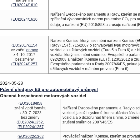
nařízením
(EU)2024/1610
Nařízení Evropského parlamentu a Rady, kterým se m
zpřísnění výkonnostních norem pro emise CO
pro no
(EU)2024/1610
2
údaje, a nařízení (EU) 2018/858 a zrušuje nařízení 
Nařízení Komise, kterým se mění nařízení Komise (E
(EU)2017/1154
Rady (ES) č. 715/2007 o schvalování typu motorových
ve znění
opravy
vozidel a z užitkových vozidel (Euro 5 a Euro 6) a z
z 4. 10. 2017
vozidla, kterým se mění směrnice Evropského parlam
bez změny
692/2008 a nařízení Komise (EU) č. 1230/2012 a zruš
(EU)2024/1257
Evropského parlamentu a Rady 2007/46/ES, pokud jd
užitkových vozidel v reálném provozu (Euro 6)
2024-05-29
Právní předpisy ES pro automobilový průmysl
Obecná bezpečnost motorových vozidel
(EU)2018/858
znění v pdf formátu
Nařízení Evropského parlamentu a Rady o sch
z 30. 7. 2023
vozidel, jakož i systémů, konstrukčních částí
bez změny
vozidla a o dozoru nad trhem s nimi, o změně 
(EU)2024/1252
,
zrušení směrnice 2007/46/ES
(EU)2024/1257
P
rováděcí nařízení Komise, kterým se provádí
(EU)2022/1362