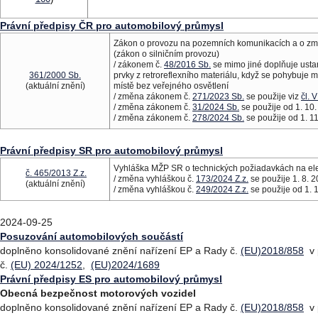
Právní předpisy ČR pro automobilový průmysl
Zákon o provozu na pozemních komunikacích a o z
(zákon o silničním provozu)
/ zákonem č.
48/2016 Sb.
se mimo jiné doplňuje usta
361/2000 Sb.
prvky z retroreflexního materiálu, když se pohybuje m
(aktuální znění)
místě bez veřejného osvětlení
/ změna zákonem č.
271/2023 Sb.
se použije viz
čl. V
/ změna zákonem č.
31/2024 Sb.
se použije od 1. 10
/ změna zákonem č.
278/2024 Sb.
se použije od 1. 1
Právní předpisy SR pro automobilový průmysl
Vyhláška MŽP SR o technických požiadavkách na elek
č. 465/2013 Z.z.
/ změna vyhláškou č.
173/2024 Z.z.
se použije 1. 8. 
(aktuální znění)
/ změna vyhláškou č.
249/2024 Z.z.
se použije od 1. 
2024-09-25
Posuzování automobilových součástí
doplněno konsolidované znění nařízení EP a Rady č.
(EU)2018/858
v 
č.
(EU) 2024/1252
,
(EU)2024/1689
Právní předpisy ES pro automobilový průmysl
Obecná bezpečnost motorových vozidel
doplněno konsolidované znění nařízení EP a Rady č.
(EU)2018/858
v 