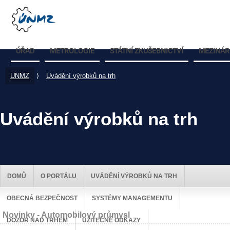
ÚŘAD
METROLOGIE
STÁTNÍ ZKUŠEBNICTVÍ
MEZINÁR
UNMZ
⟩
Uvádění výrobků na trh
Uvádění výrobků na trh
DOMŮ
O PORTÁLU
UVÁDĚNÍ VÝROBKŮ NA TRH
OBECNÁ BEZPEČNOST
SYSTÉMY MANAGEMENTU
Novinky - Automobilový průmysl
DOZOR NAD TRHEM
UŽITEČNÉ ODKAZY