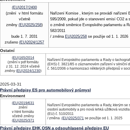
(EU)2017/2400
(znění v html formátu
Nařízení Komise , kterým se provádí nařízení
včetně
595/2009, pokud jde o stanovení emisí CO2 a s
změny
(EU)2025/258
)
o změně směrnice Evropského parlamentu a Ra
582/2011
bude 1. 7. 2031
/ změna
EU)2025/258
se použije od 1. 1. 2026
zrušeno
(EU)2024/1257
Ostatní
(EU)165/2014
Nařízení Evropského parlamentu a Rady o tachografe
(znění v pdf formátu
(EHS) č. 3821/85 o záznamovém zařízení v silniční 
z 31. 12. 2024 včetně
č. 561/2006 o harmonizaci některých předpisů v sociál
změny
(EU)2024/1230
)
2025-03-31
Právní předpisy ES pro automobilový průmysl
Environment
(EU)2019/631
Nařízení Evropského parlamentu a Rady, kterým se 
znění
osobní automobily a pro nová lehká užitková vozidla 
v html formátu
(EU) č. 510/2011
včetně změny
/ změna
(EU)2025/371
se použije od 1. 1. 2025
(EU)2025/371
Právní předpisy EHK OSN a odsouhlasené předpisy EU