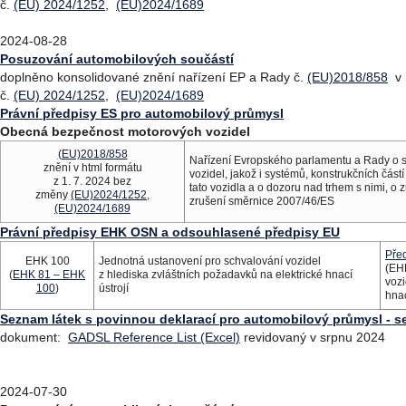
č.
(EU) 2024/1252
,
(EU)2024/1689
2024-08-28
Posuzování automobilových součástí
doplněno konsolidované znění nařízení EP a Rady č.
(EU)2018/858
v 
č.
(EU) 2024/1252
,
(EU)2024/1689
Právní předpisy ES pro automobilový průmysl
Obecná bezpečnost motorových vozidel
(EU)2018/858
Nařízení Evropského parlamentu a Rady o sc
znění v html formátu
vozidel, jakož i systémů, konstrukčních čás
z 1. 7. 2024 bez
tato vozidla a o dozoru nad trhem s nimi, o
změny
(EU)2024/1252
,
zrušení směrnice 2007/46/ES
(EU)2024/1689
Právní předpisy EHK OSN a odsouhlasené předpisy EU
Před
EHK 100
Jednotná ustanovení pro schvalování vozidel
(EH
(
EHK 81 – EHK
z hlediska zvláštních požadavků na elektrické hnací
vozi
100
)
ústrojí
hnac
Seznam látek s povinnou deklarací pro automobilový průmysl -
dokument:
GADSL Reference List (Excel)
revidovaný v srpnu 2024
2024-07-30