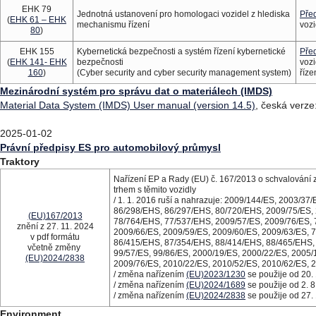
EHK 79
Jednotná ustanovení pro homologaci vozidel z hlediska
Před
(
EHK 61 – EHK
mechanismu řízení
vozi
80
)
EHK 155
Kybernetická bezpečnosti a systém řízení kybernetické
Před
(
EHK 141- EHK
bezpečnosti
vozi
160
)
(Cyber security and cyber security management system)
říze
Mezinárodní systém pro správu dat o materiálech (IMDS)
Material Data System (IMDS) User manual (version 14.5)
, česká verze
2025-01-02
Právní předpisy ES pro automobilový průmysl
Traktory
Nařízení EP a Rady (EU) č. 167/2013 o schvalování 
trhem s těmito vozidly
/ 1. 1. 2016 ruší a nahrazuje: 2009/144/ES, 2003/3
86/298/EHS, 86/297/EHS, 80/720/EHS, 2009/75/ES, 
(EU)167/2013
78/764/EHS, 77/537/EHS, 2009/57/ES, 2009/76/ES, 
znění z 27. 11. 2024
2009/66/ES, 2009/59/ES, 2009/60/ES, 2009/63/ES, 
v pdf formátu
86/415/EHS, 87/354/EHS, 88/414/EHS, 88/465/EHS, 
včetně změny
99/57/ES, 99/86/ES, 2000/19/ES, 2000/22/ES, 2005/
(EU)2024/2838
2009/76/ES, 2010/22/ES, 2010/52/ES, 2010/62/ES, 
/ změna nařízením
(EU)2023/1230
se použije od 20.
/ změna nařízením
(EU)2024/1689
se použije od 2. 8
/ změna nařízením
(EU)2024/2838
se použije od 27.
Environment