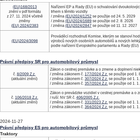
(EU)168/2013
Nařízení EP a Rady (EU) o schvalování dvoukolových
znění v pdf formátu
trhem s těmito vozidly
z 27. 11. 2024 včetně
/ změna
(EU)2024/1252
se použije od 24. 5. 2029
změny
/ změna
(EU)2024/1689
se použije od 2. 8. 2026
(EU) 2024/2383
/ změna
(EU)2024/2847
se použije od 11. 12. 2027
Prováděcí rozhodnutí Komise, kterým se stanoví hodn
(EU)2024/3098
výrobců nových osobních automobilů a nových lehkýc
podle nařízení Evropského parlamentu a Rady (EU)
Právní předpisy SR pro automobilový průmysl
Zákon o cestnej premávke a o zmene a doplnení nie
č.
8/2009 Z.z.
/ změna zákonem č.
177/2024 Z.z.
se použije pod 1. 
(aktuální znění)
/ změna zákonem č.
307/2024 Z.z.
se použije od 1. 1
/ změna zákonem č.
357/2024 Z.z.
se použije od 1. 1
Zákon o prevádzke vozidiel v cestnej premávke a o 
č.
106/2018 Z.z.
/ ruší: NV SR č.
406/2005 Z.z.
(aktuální znění)
/ změna zákonem č.
331/2023 Z.z.
se použije od 1. 1
/ změna zákonem č.
364/2024 Z.z.
se použije od 1. 1
2024-11-27
Právní předpisy ES pro automobilový průmysl
Traktory