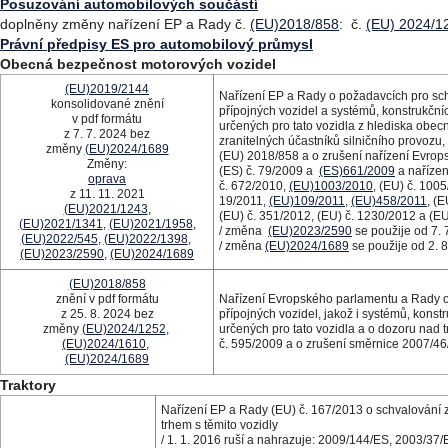
Posuzování automobilových součástí
doplněny změny nařízení EP a Rady č.
(EU)2018/858
: č.
(EU) 2024/1
Právní předpisy ES pro automobilový průmysl
Obecná bezpečnost motorových vozidel
(EU)2019/2144
Nařízení EP a Rady o požadavcích pro sch
konsolidované znění
přípojných vozidel a systémů, konstrukční
v pdf formátu
určených pro tato vozidla z hlediska obec
z 7. 7. 2024 bez
zranitelných účastníků silničního provoz
změny
(EU)2024/1689
(EU) 2018/858 a o zrušení nařízení Evro
Změny:
(ES) č. 79/2009 a
(ES)661/2009
a nařízen
oprava
č. 672/2010,
(EU)1003/2010
, (EU) č. 100
z 11. 11. 2021
19/2011,
(EU)109/2011
,
(EU)458/2011
, (
(EU)2021/1243
,
(EU) č. 351/2012, (EU) č. 1230/2012 a (E
(EU)2021/1341
,
(EU)2021/1958
,
/ změna
(EU)2023/2590
se použije od 7. 
(EU)2022/545
,
(EU)2022/1398
,
/ změna
(EU)2024/1689
se použije od 2. 
(EU)2023/2590
,
(EU)2024/1689
(EU)2018/858
znění v pdf formátu
Nařízení Evropského parlamentu a Rady o 
z 25. 8. 2024 bez
přípojných vozidel, jakož i systémů, konst
změny
(EU)2024/1252
,
určených pro tato vozidla a o dozoru nad 
(EU)2024/1610
,
č. 595/2009 a o zrušení směrnice 2007/4
(EU)2024/1689
Traktory
Nařízení EP a Rady (EU) č. 167/2013 o schvalování 
trhem s těmito vozidly
/ 1. 1. 2016 ruší a nahrazuje: 2009/144/ES, 2003/3