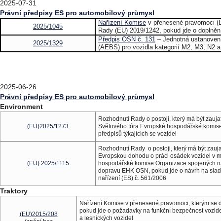
2025-07-31
Právní předpisy ES pro automobilový průmysl
Nařízení Komise
v přenesené pravomoci (E
2025/1045
Rady (EU) 2019/1242, pokud jde o doplněn
Předpis OSN č. 131
– Jednotná ustanovení
2025/1329
(AEBS) pro vozidla kategorií M2, M3, N2 a
2025-06-26
Právní předpisy ES pro automobilový průmysl
Environment
Rozhodnutí Rady o postoji, který má být zau
(EU)2025/1273
Světového fóra Evropské hospodářské komis
předpisů týkajících se vozidel
Rozhodnutí Rady o postoji, který má být zau
Evropskou dohodu o práci osádek vozidel v m
(EU) 2025/1115
hospodářské komise Organizace spojených ná
dopravu EHK OSN, pokud jde o návrh na sla
nařízení (ES) č. 561/2006
Traktory
Nařízení Komise v přenesené pravomoci, kterým se d
pokud jde o požadavky na funkční bezpečnost vozid
(EU)2015/208
a lesnických vozidel