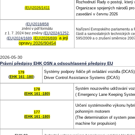
Rozhodnutí Rady o postoji, kter
(EU)2026/1411
Organizace spojených národů pro 
zasedání v červnu 2026
(EU)2018/858
znění v pdf formátu
Nařízení Evropského parlamentu a Ra
z 1. 7. 2024 bez změny
(EU)2024/1252
,
částí a samostatných technických ce
a její
(EU)2024/1689
,
(EU)2026/699
595/2009 a o zrušení směrnice 200
oprav
y
2026/90454
2026-05-30
Právní předpisy EHK OSN a odsouhlasené předpisy EU
Systémy podpory řidiče při ovládání vozidla (DCAS)
179
(
EHK 161 -180
)
Driver Control Assistance Systems (DCAS)
Systém nouzového udržování vozi
178
(
EHK 161 -180
)
( Emergency Lane Keeping Syste
Určení systémového výkonu hybridn
pohonným motorem
177
(
EHK 161 -180
)
(The determination of system power
machine for propulsion)