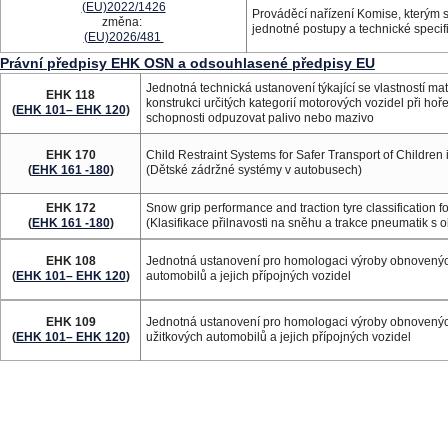
(EU)2022/1426
Prováděcí nařízení Komise, kterým 
změna:
jednotné postupy a technické speci
(EU)2026/481
Právní předpisy EHK OSN a odsouhlasené předpisy EU
Jednotná technická ustanovení týkající se vlastností ma
EHK 118
konstrukci určitých kategorií motorových vozidel při hoře
(
EHK 101– EHK 120
)
schopnosti odpuzovat palivo nebo mazivo
EHK 170
Child Restraint Systems for Safer Transport of Children
(
EHK 161 -180
)
(Dětské zádržné systémy v autobusech)
EHK 172
Snow grip performance and traction tyre classification fo
(
EHK 161 -180
)
(Klasifikace přilnavosti na sněhu a trakce pneumatik s 
EHK 108
Jednotná ustanovení pro homologaci výroby obnovený
(
EHK 101– EHK 120
)
automobilů a jejich přípojných vozidel
EHK 109
Jednotná ustanovení pro homologaci výroby obnovený
(
EHK 101– EHK 120
)
užitkových automobilů a jejich přípojných vozidel