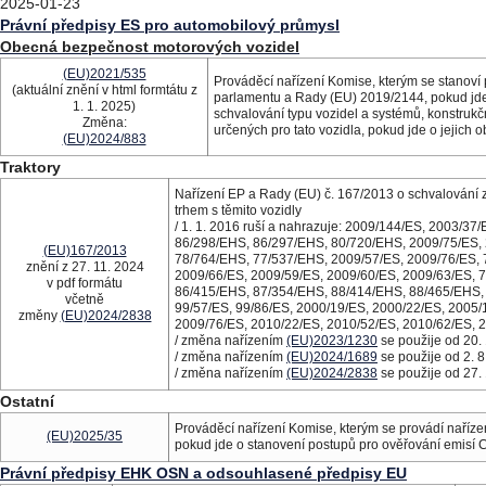
2025-01-23
Právní předpisy ES pro automobilový průmysl
Obecná bezpečnost motorových vozidel
(EU)2021/535
Prováděcí nařízení Komise, kterým se stanoví 
(aktuální znění v html formtátu z
parlamentu a Rady (EU) 2019/2144, pokud jde 
1. 1. 2025)
schvalování typu vozidel a systémů, konstrukč
Změna:
určených pro tato vozidla, pokud jde o jejich 
(EU)2024/883
Traktory
Nařízení EP a Rady (EU) č. 167/2013 o schvalování 
trhem s těmito vozidly
/ 1. 1. 2016 ruší a nahrazuje: 2009/144/ES, 2003/3
86/298/EHS, 86/297/EHS, 80/720/EHS, 2009/75/ES, 
(EU)167/2013
78/764/EHS, 77/537/EHS, 2009/57/ES, 2009/76/ES, 
znění z 27. 11. 2024
2009/66/ES, 2009/59/ES, 2009/60/ES, 2009/63/ES, 
v pdf formátu
86/415/EHS, 87/354/EHS, 88/414/EHS, 88/465/EHS, 
včetně
99/57/ES, 99/86/ES, 2000/19/ES, 2000/22/ES, 2005/
změny
(EU)2024/2838
2009/76/ES, 2010/22/ES, 2010/52/ES, 2010/62/ES, 
/ změna nařízením
(EU)2023/1230
se použije od 20.
/ změna nařízením
(EU)2024/1689
se použije od 2. 8
/ změna nařízením
(EU)2024/2838
se použije od 27.
Ostatní
Prováděcí nařízení Komise, kterým se provádí naří
(EU)2025/35
pokud jde o stanovení postupů pro ověřování emisí 
Právní předpisy EHK OSN a odsouhlasené předpisy EU