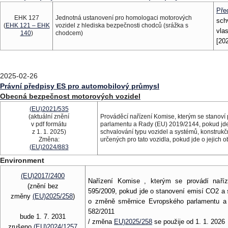
Pře
EHK 127
Jednotná ustanovení pro homologaci motorových
sch
(
EHK 121 – EHK
vozidel z hlediska bezpečnosti chodců (srážka s
vla
140
)
chodcem)
[20
2025-02-26
Právní předpisy ES pro automobilový průmysl
Obecná bezpečnost motorových vozidel
(EU)2021/535
(aktuální znění
Prováděcí nařízení Komise, kterým se stanoví 
v pdf formátu
parlamentu a Rady (EU) 2019/2144, pokud jde 
z 1. 1. 2025)
schvalování typu vozidel a systémů, konstrukč
Změna:
určených pro tato vozidla, pokud jde o jejich 
(EU)2024/883
Environment
(EU)2017/2400
Nařízení Komise , kterým se provádí naří
(znění bez
595/2009, pokud jde o stanovení emisí CO2 a s
změny
(EU)2025/258
)
o změně směrnice Evropského parlamentu a
582/2011
bude 1. 7. 2031
/ změna
EU)2025/258
se použije od 1. 1. 2026
zrušeno
(EU)2024/1257