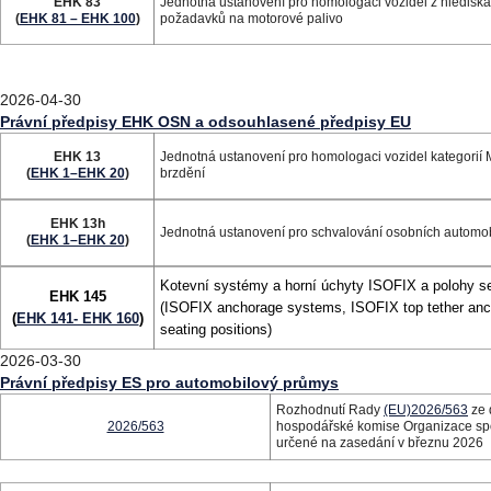
EHK 83
Jednotná ustanovení pro homologaci vozidel z hlediska 
(
EHK 81 – EHK 100
)
požadavků na motorové palivo
2026-04-30
Právní předpisy EHK OSN a odsouhlasené předpisy EU
EHK 13
Jednotná ustanovení pro homologaci vozidel kategorií M
(
EHK 1–EHK 20
)
brzdění
EHK 13h
Jednotná ustanovení pro schvalování osobních automob
(
EHK 1–EHK 20
)
Kotevní systémy a horní úchyty ISOFIX a polohy se
EHK 145
(ISOFIX anchorage systems, ISOFIX top tether anc
(
EHK 141- EHK 160
)
seating positions)
2026-03-30
Právní předpisy ES pro automobilový průmys
Rozhodnutí Rady
(EU)2026/563
ze 
2026/563
hospodářské komise Organizace spoj
určené na zasedání v březnu 2026