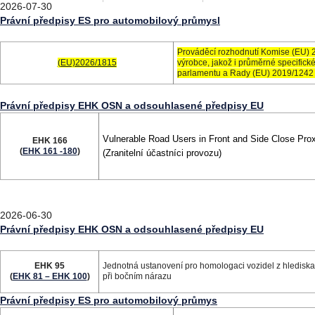
2026-07-30
Právní předpisy ES pro automobilový průmysl
Prováděcí rozhodnutí Komise (EU) 
(EU)2026/1815
výrobce, jakož i průměrné specific
parlamentu a Rady (EU) 2019/1242
Právní předpisy EHK OSN a odsouhlasené předpisy EU
Vulnerable Road Users in Front and Side Close Prox
EHK 166
(
EHK 161 -180
)
(Zranitelní účastníci provozu)
2026-06-30
Právní předpisy EHK OSN a odsouhlasené předpisy EU
EHK 95
Jednotná ustanovení pro homologaci vozidel z hlediska
(
EHK 81 – EHK 100
)
při bočním nárazu
Právní předpisy ES pro automobilový průmys