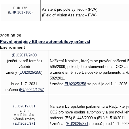
EHK 176
Asistent pro pole výhledu - (FVA)
(
EHK 161 -180
)
(Field of Vision Assistant – FVA)
2025-05-29
Právní předpisy ES pro automobilový průmysl
Environment
(EU)2017/2400
(znění v pdf formátu
Nařízení Komise , kterým se provádí nařízení
včetně
595/2009, pokud jde o stanovení emisí CO2 a s
změny
(EU)2025/258
)
o změně směrnice Evropského parlamentu a Ra
582/2011
bude 1. 7. 2031
/ změna
EU)2025/258
se použije od 1. 1. 2026
zrušeno
(EU)2024/1257
(EU)2019/631
Nařízení Evropského parlamentu a Rady, který
znění
CO2 pro nové osobní automobily a pro nová leh
v pdf formátu
nařízení (ES) č. 443/2009 a (EU) č. 510/2011
včetně změny
(EU)2025/371
/ změna
(EU)2025/371
se použije od 1. 1. 202