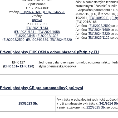
konsolidované znění
částí a samostatných technick
v pdf formátu
zranitelných účastníků silni
z 7. 7. 2024 bez
Evropského parlamentu a Rad
změny
(EU)2024/1689
,
(EU)2024/2220
406/2010, (EU) č. 672/2010,
Změny:
19/2011,
(EU)109/2011
,
(EU)
oprava
(EU) 2015/166
z 11. 11. 2021
/ změna
(EU)2023/2590
se po
(EU)2021/1243
,
/ změna
(EU)2024/1689
se po
(EU)2021/1341
,
(EU)2021/1958
,
/ změna
(EU)2024/2220
se po
(EU)2022/545
,
(EU)2022/1398
,
/ změna
(EU)2025/1122
se po
(EU)2023/2590
,
(EU)2024/1689
,
(EU)2024/2220
Právní předpisy EHK OSN a odsouhlasené předpisy EU
EHK 117
Jednotná ustanovení pro homologaci pneumatik z hled
(
EHK 101– EHK 120
)
styku pneumatika/vozovka
Právní předpisy ČR pro automobilový průmysl
Vyhláška o schvalování technické způsobi
153/2023 Sb.
/ ruší a nahrazuje vyhlášku č.
341/2014 Sb
/ změna zákonem č.
222/2025 Sb.
se použi