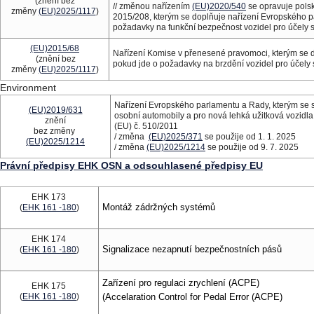
(znění bez
// změnou nařízením
(EU)2020/540
se opravuje pols
změny
(EU)2025/1117
)
2015/208, kterým se doplňuje nařízení Evropského p
požadavky na funkční bezpečnost vozidel pro účely 
(EU)2015/68
Nařízení Komise v přenesené pravomoci, kterým se d
(znění bez
pokud jde o požadavky na brzdění vozidel pro účely
změny
(EU)2025/1117
)
Environment
Nařízení Evropského parlamentu a Rady, kterým se 
(EU)2019/631
osobní automobily a pro nová lehká užitková vozidla 
znění
(EU) č. 510/2011
bez změny
/ změna
(EU)2025/371
se použije od 1. 1. 2025
(EU)2025/1214
/ změna
(EU)2025/1214
se použije od 9. 7. 2025
Právní předpisy EHK OSN a odsouhlasené předpisy EU
EHK 173
Montáž zádržných systémů
(
EHK 161 -180
)
EHK 174
Signalizace nezapnutí bezpečnostních pásů
(
EHK 161 -180
)
Zařízení pro regulaci zrychlení (ACPE)
EHK 175
(
EHK 161 -180
)
(Accelaration Control for Pedal Error (ACPE)