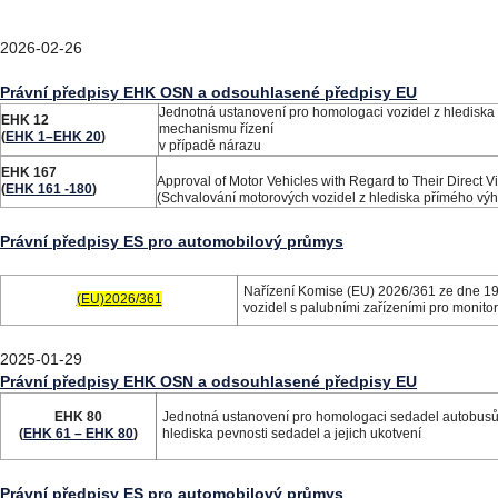
2026-02-26
Právní předpisy EHK OSN a odsouhlasené předpisy EU
Jednotná ustanovení pro homologaci vozidel z hlediska o
EHK 12
mechanismu řízení
(
EHK 1–EHK 20
)
v případě nárazu
EHK 167
Approval of Motor Vehicles with Regard to Their Direct V
(
EHK 161 -180
)
(Schvalování motorových vozidel z hlediska přímého výh
Právní předpisy ES pro automobilový průmys
Nařízení Komise (EU) 2026/361 ze dne 19.
(EU)2026/361
vozidel s palubními zařízeními pro monitor
2025-01-29
Právní předpisy EHK OSN a odsouhlasené předpisy EU
EHK 80
Jednotná ustanovení pro homologaci sedadel autobusů 
(
EHK 61 – EHK 80
)
hlediska pevnosti sedadel a jejich ukotvení
Právní předpisy ES pro automobilový průmys