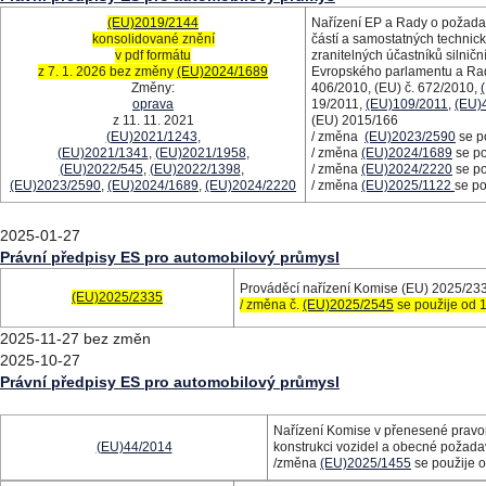
(EU)2019/2144
Nařízení EP a Rady o požadav
konsolidované znění
částí a samostatných technick
v pdf formátu
zranitelných účastníků silni
z 7. 1. 2026 bez změny
(EU)2024/1689
Evropského parlamentu a Rad
Změny:
406/2010, (EU) č. 672/2010,
oprava
19/2011,
(EU)109/2011
,
(EU)
z 11. 11. 2021
(EU) 2015/166
(EU)2021/1243
,
/ změna
(EU)2023/2590
se po
(EU)2021/1341
,
(EU)2021/1958
,
/ změna
(E
U)2024/1689
se po
(EU)2022/545
,
(EU)2022/1398
,
/ změna
(EU)2024/2220
se po
(EU)2023/2590
,
(EU)2024/1689
,
(EU)2024/2220
/ změna
(EU)2025/1122
se po
2025-01-27
Právní předpisy ES pro automobilový průmysl
Prováděcí nařízení Komise (EU) 2025/233
(EU)2025/2335
/ změna č.
(EU)2025/2545
se použije od 1
2025-11-27 bez změn
2025-10-27
Právní předpisy ES pro automobilový průmysl
Nařízení Komise v přenesené pravom
(EU)44/2014
konstrukci vozidel a obecné požadav
/změna
(EU)2025/1455
se použije o