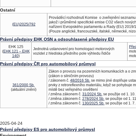
Ostatní
Prováděcí rozhodnutí Komise o zveřejnění seznamu 
jakož i průměrné specifické emise CO2 všech nových 
(EU)2025/792
nařízení Evropského parlamentu a Rady (EU) 2019/
(Pouze anglické, francouzské, italské, německé, ni
Právní předpisy EHK OSN a odsouhlasené předpisy EU
EHK 125
Před
Jednotná ustanovení pro homologaci motorových
(
EHK 121 – EHK
moto
vozidel z hlediska předního pole výhledu řidiče
140
)
mot
Právní předpisy ČR pro automobilový průmysl
Zákon o provozu na pozemních komunikacích a o z
(zákon o silničním provozu)
/ zákonem č.
48/2016 Sb.
se mimo jiné doplňuje usta
361/2000 Sb.
prvky z retroreflexního materiálu, když se pohybuje m
(aktuální znění)
místě bez veřejného osvětlení
/ změna zákonem č.
31/2024 Sb.
se použije od 1. 10
/ změna zákonem č.
278/2024 Sb.
se použije od 1. 1
/ změna zákonem č.
130/2025 Sb.
se použije od 1. 7
2025-04-24
Právní předpisy ES pro automobilový průmysl
Environment