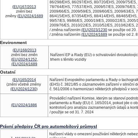
86/298/EHS, 86/297/EHS, 80/720/EHS, 2009/75/ES, 
(EU)167/2013
78/764/EHS, 77/537/EHS, 2009/57/ES, 2009/76/ES, 
znění bez
2009/66/ES, 2009/59/ES, 2009/60/ES, 2009/63/ES, 
změny
(EU)2024/1689
86/415/EHS, 87/354/EHS, 88/414/EHS, 88/465/EHS, 
99/57/ES, 99/86/ES, 2000/19/ES, 2000/22/ES, 2005/
2009/76/ES, 2010/22/ES, 2010/52/ES, 2010/62/ES, 
/ změna nařízením
(EU)2023/1230
se použije od 20.
/ změna nařízením
(EU)2024/1689
se použije od 2. 8
Environment
(EU)168/2013
znění bez změn
Nařízení EP a Rady (EU) o schvalování dvoukolových
(EU)2024/1252
,
trhem s těmito vozidly
(EU)2024/1689
Ostatní
(EU)165/2014
Nařízení Evropského parlamentu a Rady o tachografec
(znění včetně změny
(EHS) č. 3821/85 o záznamovém zařízení v silniční 
(EU)2024/1230
)
č. 561/2006 o harmonizaci některých předpisů v sociál
Prováděcí nařízení Komise, kterým se stanoví podro
parlamentu a Rady (EU) č. 165/2014, pokud jde o o
(EU)2024/1886
kontrolorů pro analýzu zaznamenaných údajů a kontr
/ použije se od 31. 7. 2024
Právní předpisy ČR pro automobilový průmysl
Nařízení vlády o omezení používání některých nebezp