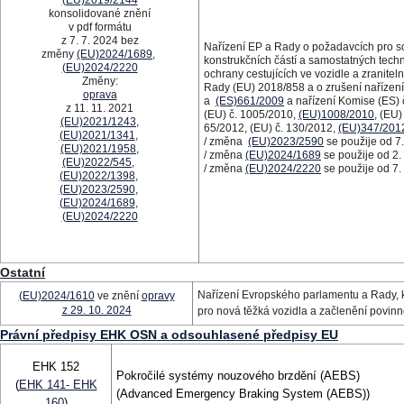
(EU)2019/2144
konsolidované znění
v pdf formátu
z 7. 7. 2024 bez
Nařízení EP a Rady o požadavcích pro sc
změny
(EU)2024/1689
,
konstrukčních částí a samostatných techn
(EU)2024/2220
ochrany cestujících ve vozidle a zranite
Změny:
Rady (EU) 2018/858 a o zrušení nařízen
oprava
a
(ES)661/2009
a nařízení Komise (ES) 
z 11. 11. 2021
(EU) č. 1005/2010,
(EU)1008/2010
, (EU)
(EU)2021/1243
,
65/2012, (EU) č. 130/2012,
(EU)347/201
(EU)2021/1341
,
/ změna
(EU)2023/2590
se použije od 7.
(EU)2021/1958
,
/ změna
(EU)2024/1689
se použije od 2.
(EU)2022/545
,
/ změna
(EU)2024/2220
se použije od 7.
(EU)2022/1398
,
(EU)2023/2590
,
(EU)2024/1689
,
(EU)2024/2220
Ostatní
Nařízení Evropského parlamentu a Rady, 
(EU)2024/1610
ve znění
opravy
z 29. 10. 2024
pro nová těžká vozidla a začlenění povinn
Právní předpisy EHK OSN a odsouhlasené předpisy EU
EHK 152
Pokročilé systémy nouzového brzdění (AEBS)
(
EHK 141- EHK
(Advanced Emergency Braking System (AEBS))
160
)