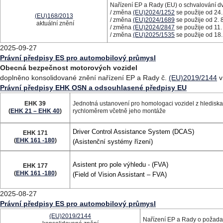
Nařízení EP a Rady (EU) o schvalování dvo
/ změna
(EU)2024/1252
se použije od 24.
(EU)168/2013
/ změna
(EU)2024/1689
se použije od 2. 
aktuální znění
/ změna
(EU)2024/2847
se použije od 11.
/ změna
(EU)2025/1535
se použije od 18.
2025-09-27
Právní předpisy ES pro automobilový průmysl
Obecná bezpečnost motorových vozidel
doplněno konsolidované znění nařízení EP a Rady č.
(EU)2019/2144
v
Právní předpisy EHK OSN a odsouhlasené předpisy EU
EHK 39
Jednotná ustanovení pro homologaci vozidel z hlediska
(
EHK 21 – EHK 40
)
rychloměrem včetně jeho montáže
Driver Control Assistance System (DCAS)
EHK 171
(
EHK 161 -180
)
(Asistenční systémy řízení)
Asistent pro pole výhledu - (FVA)
EHK 177
(
EHK 161 -180
)
(Field of Vision Assistant – FVA)
2025-08-27
Právní předpisy ES pro automobilový průmysl
(EU)2019/2144
Nařízení EP a Rady o požadav