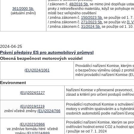
/ zákonem č.
48/2016 Sb.
se mimo jiné doplňuje usta
361/2000 Sb.
prvky z retroreflexního materiálu, když se pohybuje m
(aktuální znění)
místě bez veřejného osvětlení
/ změna zákonem č.
150/2023 Sb.
se použije od 1. 7
/ změna zákonem č.
271/2023 Sb.
se použije viz
čl. V
/ změna zákonem č.
31/2024 Sb.
se použije od 1. 10
2024-04-25
Právní předpisy ES pro automobilový průmysl
Obecná bezpečnost motorových vozidel
Prováděcí nařízení Komise, kterým 
(EU)2024/1061
o bezpečnou výměnu údajů z prohláše
mění prováděcí nařízení Komise (E
Environment
Nařízení Komise v přenesené pravomoci,
(EU)2024/1127
zásad a kritérií pro určení postupů ověřo
Prováděcí rozhodnutí Komise o schválení úč
(EU)2019/1119
motory s vnitřním spalováním a u hybridní
znění včetně změny
(EU)2024/766
osobních automobilů podle nařízení Evro
Prováděcí nařízení Komise, kterým se pr
(EU)2023/2866
ověřování hodnot emisí CO2 a hodnot spot
ve zněníve formátu html včetně
/ použije se od 7. 1. 2024
změny
(EU)2024/889