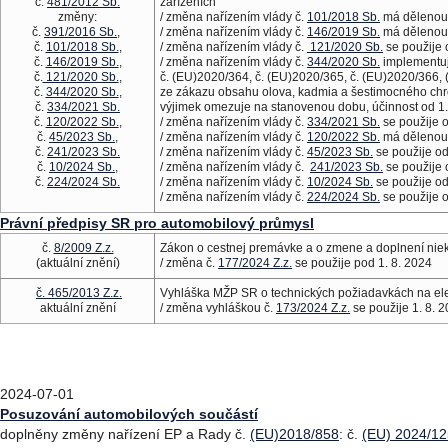
č.
481/2012 Sb.
zařízeních
změny:
/ změna nařízením vlády č.
101/2018 Sb.
má dělenou 
č.
391/2016 Sb.
,
/ změna nařízením vlády č.
146/2019 Sb.
má dělenou 
č.
101/2018 Sb.
,
/ změna nařízením vlády č.
121/2020 Sb.
se použije 
č.
146/2019 Sb.
,
/ změna nařízením vlády č.
344/2020 Sb.
implementu
č.
121/2020 Sb.
,
č. (EU)2020/364, č. (EU)2020/365, č. (EU)2020/366,
č.
344/2020 Sb.
,
ze zákazu obsahu olova, kadmia a šestimocného chro
č.
334/2021 Sb.
výjimek omezuje na stanovenou dobu, účinnost od 1.
č.
120/2022 Sb.
,
/ změna nařízením vlády č.
334/2021 Sb.
se použije o
č.
45/2023 Sb.
,
/ změna nařízením vlády č.
120/2022 Sb.
má dělenou 
č.
241/2023 Sb.
/ změna nařízením vlády č.
45/2023 Sb.
se použije od
č.
10/2024 Sb.
,
/ změna nařízením vlády č.
241/2023 Sb.
se použije 
č.
224/2024 Sb.
/ změna nařízením vlády č.
10/2024 Sb.
se použije od
/ změna nařízením vlády č.
224/2024 Sb.
se použije o
Právní předpisy SR pro automobilový průmysl
č.
8/2009 Z.z.
Zákon o cestnej premávke a o zmene a doplnení nie
(aktuální znění)
/ změna č.
177/2024 Z.z.
se použije pod 1. 8. 2024
č. 465/2013 Z.z.
Vyhláška MŽP SR o technických požiadavkách na elek
aktuální znění
/ změna vyhláškou č.
173/2024 Z.z.
se použije 1. 8. 
2024-07-01
Posuzování automobilových součástí
doplněny změny nařízení EP a Rady č.
(EU)2018/858
: č.
(EU) 2024/1