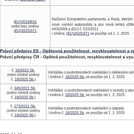
Nařízení Evropského parlamentu a Rady, kterým
(EU)2019/631
nové osobní automobily a pro nová lehká užitko
znění bez změny
443/2009 a (EU) č. 510/2011
(EU)2025/371
/ změna
(EU)2025/371
se použije od 1. 1. 2025
Právní předpisy ES - Opětovná použitelnost, recyklovatelnost a 
Právní předpisy ČR - Opětná použitelnost, recyklovatelnost a vyu
č.
16/2022 Sb.
Vyhláška o podrobnostech nakládání s některými výr
znění včetně změny
/ změna č.
18/2025 Sb.
se použije od 1. 2. 2025
č.
18/2025 Sb.
)
č.
345/2021 Sb.
Vyhláška o podrobnostech nakládání s vozidly s uko
(zněni včetně změny
/ změna č.
18/2025 Sb.
se použije od 1. 2. 2025
č.
18/2025 Sb.
)
č.
273/2021 Sb.
Vyhláška o podrobnostech nakládání s odpady
(znění včetně změny
/ změna č.
18/2025 Sb.
se použije od 1. 2. 2025
č.
18/2025 Sb.
)