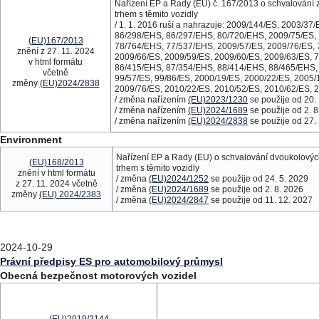
Nařízení EP a Rady (EU) č. 167/2013 o schvalování 
trhem s těmito vozidly
/ 1. 1. 2016 ruší a nahrazuje: 2009/144/ES, 2003/3
86/298/EHS, 86/297/EHS, 80/720/EHS, 2009/75/ES, 
(EU)167/2013
78/764/EHS, 77/537/EHS, 2009/57/ES, 2009/76/ES, 
znění z 27. 11. 2024
2009/66/ES, 2009/59/ES, 2009/60/ES, 2009/63/ES, 
v html formátu
86/415/EHS, 87/354/EHS, 88/414/EHS, 88/465/EHS, 
včetně
99/57/ES, 99/86/ES, 2000/19/ES, 2000/22/ES, 2005/
změny
(EU)2024/2838
2009/76/ES, 2010/22/ES, 2010/52/ES, 2010/62/ES, 
/ změna nařízením
(EU)2023/1230
se použije od 20.
/ změna nařízením
(EU)2024/1689
se použije od 2. 8
/ změna nařízením
(EU)2024/2838
se použije od 27.
Environment
Nařízení EP a Rady (EU) o schvalování dvoukolových
(EU)168/2013
trhem s těmito vozidly
znění v html formátu
/ změna
(EU)2024/1252
se použije od 24. 5. 2029
z 27. 11. 2024 včetně
/ změna
(EU)2024/1689
se použije od 2. 8. 2026
změny
(EU) 2024/2383
/ změna
(EU)2024/2847
se použije od 11. 12. 2027
2024-10-29
Právní předpisy ES pro automobilový průmysl
Obecná bezpečnost motorových vozidel