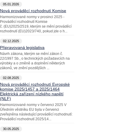
05.01.2026
Nová prováděcí rozhodnutí Komise
Harmonizované normy v prosinci 2025 -
Prováděcí rozhodnutí Komise
č. (EU)2025/2519, kterým se mění prováděcí
rozhodnutí (EU)2023/740, pokud jde o h...
02.12.2025
Připravovaná legislativa
Návrh zákona, kterým se mění zákon č.
22/1997 Sb., o technických požadavcích na
výrobky a o změně a doplnění některých
zákonů, ve znění pozdějších ...
02.08.2025
Nová prováděcí rozhodnutí Evropské
komise 2025/1457 a 2025/1464
Elektrická zařízení nízkého napětí
(NLF)
Harmonizované normy v červenci 2025 V
Úředním věstníku EU byla v červenci
zveřejněna následující prováděcí rozhodnutí:
Prováděcí rozhodnutí 2025/14...
30.05.2025