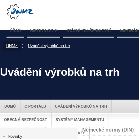
ÚŘAD
METROLOGIE
STÁTNÍ ZKUŠEBNICTVÍ
MEZINÁR
UNMZ
⟩
Uvádění výrobků na trh
Uvádění výrobků na trh
DOMŮ
O PORTÁLU
UVÁDĚNÍ VÝROBKŮ NA TRH
OBECNÁ BEZPEČNOST
SYSTÉMY MANAGEMENTU
Německé normy (DIN)
DOZOR NAD TRHEM
UŽITEČNÉ ODKAZY
Novinky