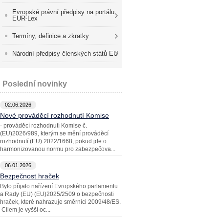
Evropské právní předpisy na portálu
EUR-Lex
Termíny, definice a zkratky
Národní předpisy členských států EU
Poslední novinky
02.06.2026
Nové prováděcí rozhodnutí Komise
- prováděcí rozhodnutí Komise č.
(EU)2026/989, kterým se mění prováděcí
rozhodnutí (EU) 2022/1668, pokud jde o
harmonizovanou normu pro zabezpečova...
06.01.2026
Bezpečnost hraček
Bylo přijato nařízení Evropského parlamentu
a Rady (EU) (EU)2025/2509 o bezpečnosti
hraček, které nahrazuje směrnici 2009/48/ES.
Cílem je vyšší oc...