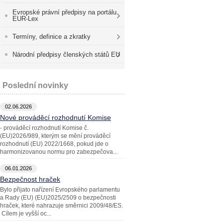
Evropské právní předpisy na portálu
EUR-Lex
Termíny, definice a zkratky
Národní předpisy členských států EU
Poslední novinky
02.06.2026
Nové prováděcí rozhodnutí Komise
- prováděcí rozhodnutí Komise č.
(EU)2026/989, kterým se mění prováděcí
rozhodnutí (EU) 2022/1668, pokud jde o
harmonizovanou normu pro zabezpečova...
06.01.2026
Bezpečnost hraček
Bylo přijato nařízení Evropského parlamentu
a Rady (EU) (EU)2025/2509 o bezpečnosti
hraček, které nahrazuje směrnici 2009/48/ES.
Cílem je vyšší oc...