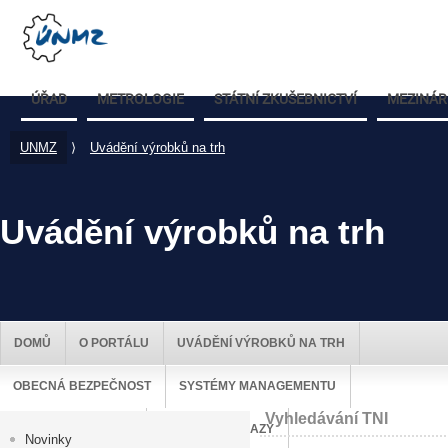
ÚŘAD
METROLOGIE
STÁTNÍ ZKUŠEBNICTVÍ
MEZINÁR
UNMZ
⟩
Uvádění výrobků na trh
Uvádění výrobků na trh
DOMŮ
O PORTÁLU
UVÁDĚNÍ VÝROBKŮ NA TRH
OBECNÁ BEZPEČNOST
SYSTÉMY MANAGEMENTU
Vyhledávání TNI
DOZOR NAD TRHEM
UŽITEČNÉ ODKAZY
Novinky