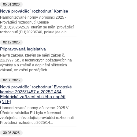
05.01.2026
Nová prováděcí rozhodnutí Komise
Harmonizované normy v prosinci 2025 -
Prováděcí rozhodnutí Komise
č. (EU)2025/2519, kterým se mění prováděcí
rozhodnutí (EU)2023/740, pokud jde o h...
02.12.2025
Připravovaná legislativa
Návrh zákona, kterým se mění zákon č.
22/1997 Sb., o technických požadavcích na
výrobky a o změně a doplnění některých
zákonů, ve znění pozdějších ...
02.08.2025
Nová prováděcí rozhodnutí Evropské
komise 2025/1457 a 2025/1464
Elektrická zařízení nízkého napětí
(NLF)
Harmonizované normy v červenci 2025 V
Úředním věstníku EU byla v červenci
zveřejněna následující prováděcí rozhodnutí:
Prováděcí rozhodnutí 2025/14...
30.05.2025