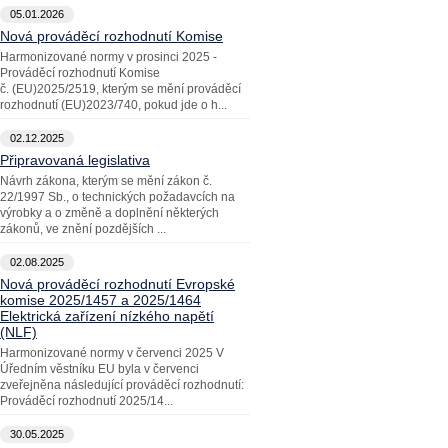
05.01.2026
Nová prováděcí rozhodnutí Komise
Harmonizované normy v prosinci 2025 -
Prováděcí rozhodnutí Komise
č. (EU)2025/2519, kterým se mění prováděcí
rozhodnutí (EU)2023/740, pokud jde o h...
02.12.2025
Připravovaná legislativa
Návrh zákona, kterým se mění zákon č.
22/1997 Sb., o technických požadavcích na
výrobky a o změně a doplnění některých
zákonů, ve znění pozdějších ...
02.08.2025
Nová prováděcí rozhodnutí Evropské
komise 2025/1457 a 2025/1464
Elektrická zařízení nízkého napětí
(NLF)
Harmonizované normy v červenci 2025 V
Úředním věstníku EU byla v červenci
zveřejněna následující prováděcí rozhodnutí:
Prováděcí rozhodnutí 2025/14...
30.05.2025