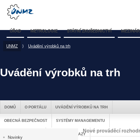
ÚŘAD
METROLOGIE
STÁTNÍ ZKUŠEBNICTVÍ
MEZINÁR
UNMZ
⟩
Uvádění výrobků na trh
Uvádění výrobků na trh
DOMŮ
O PORTÁLU
UVÁDĚNÍ VÝROBKŮ NA TRH
OBECNÁ BEZPEČNOST
SYSTÉMY MANAGEMENTU
Nové prováděcí rozhod
DOZOR NAD TRHEM
UŽITEČNÉ ODKAZY
Novinky