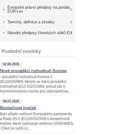
Evropské právní předpisy na portálu
EUR-Lex
Termíny, definice a zkratky
Národní předpisy členských států EU
Poslední novinky
02.06.2026
Nové prováděcí rozhodnutí Komise
- prováděcí rozhodnutí Komise č.
(EU)2026/989, kterým se mění prováděcí
rozhodnutí (EU) 2022/1668, pokud jde o
harmonizovanou normu pro zabezpečova...
06.01.2026
Bezpečnost hraček
Bylo přijato nařízení Evropského parlamentu
a Rady (EU) (EU)2025/2509 o bezpečnosti
hraček, které nahrazuje směrnici 2009/48/ES.
Cílem je vyšší oc...