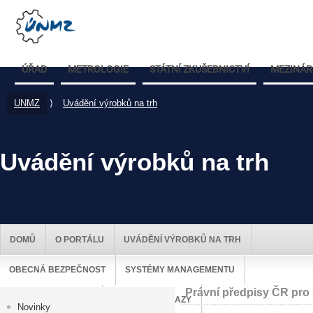
ÚŘAD
METROLOGIE
STÁTNÍ ZKUŠEBNICTVÍ
MEZINÁR
UNMZ
⟩
Uvádění výrobků na trh
Uvádění výrobků na trh
DOMŮ
O PORTÁLU
UVÁDĚNÍ VÝROBKŮ NA TRH
OBECNÁ BEZPEČNOST
SYSTÉMY MANAGEMENTU
Právní předpisy ČR pro 
DOZOR NAD TRHEM
UŽITEČNÉ ODKAZY
Novinky