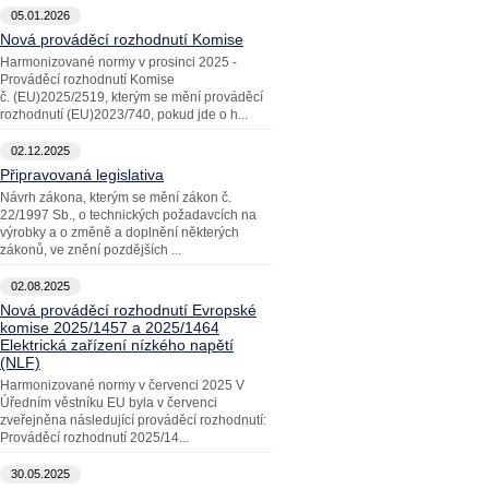
05.01.2026
Nová prováděcí rozhodnutí Komise
Harmonizované normy v prosinci 2025 -
Prováděcí rozhodnutí Komise
č. (EU)2025/2519, kterým se mění prováděcí
rozhodnutí (EU)2023/740, pokud jde o h...
02.12.2025
Připravovaná legislativa
Návrh zákona, kterým se mění zákon č.
22/1997 Sb., o technických požadavcích na
výrobky a o změně a doplnění některých
zákonů, ve znění pozdějších ...
02.08.2025
Nová prováděcí rozhodnutí Evropské
komise 2025/1457 a 2025/1464
Elektrická zařízení nízkého napětí
(NLF)
Harmonizované normy v červenci 2025 V
Úředním věstníku EU byla v červenci
zveřejněna následující prováděcí rozhodnutí:
Prováděcí rozhodnutí 2025/14...
30.05.2025