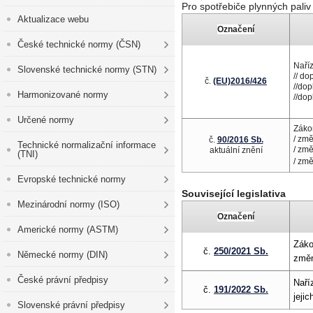
Pro spotřebiče plynných paliv 
Aktualizace webu
Označení
České technické normy (ČSN)
Naří
Slovenské technické normy (STN)
// d
č.
(EU)2016/426
//
dop
Harmonizované normy
//dop
Určené normy
Záko
/ zm
č.
90/2016 Sb.
Technické normalizační informace
/ zm
aktuální znění
(TNI)
/ zm
Evropské technické normy
Související legislativa
Mezinárodní normy (ISO)
Označení
Americké normy (ASTM)
Záko
č.
250/2021 Sb.
Německé normy (DIN)
změn
České právní předpisy
Naří
č.
191/2022 Sb.
jeji
Slovenské právní předpisy