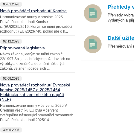
05.01.2026
Přehledy 
Nová prováděcí rozhodnutí Komise
Přehledy vybra
Harmonizované normy v prosinci 2025 -
vydaných a př
Prováděcí rozhodnutí Komise
č. (EU)2025/2519, kterým se mění prováděcí
rozhodnutí (EU)2023/740, pokud jde o h...
Další uži
02.12.2025
Přesměrování 
Připravovaná legislativa
Návrh zákona, kterým se mění zákon č.
22/1997 Sb., o technických požadavcích na
výrobky a o změně a doplnění některých
zákonů, ve znění pozdějších ...
02.08.2025
Nová prováděcí rozhodnutí Evropské
komise 2025/1457 a 2025/1464
Elektrická zařízení nízkého napětí
(NLF)
Harmonizované normy v červenci 2025 V
Úředním věstníku EU byla v červenci
zveřejněna následující prováděcí rozhodnutí:
Prováděcí rozhodnutí 2025/14...
30.05.2025