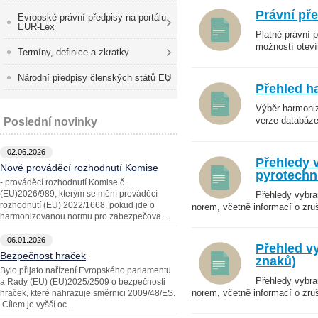
Právní př
Evropské právní předpisy na portálu
EUR-Lex
Platné právní 
možností oteví
Termíny, definice a zkratky
Národní předpisy členských států EU
Přehled h
Výběr harmoniz
verze databáze
Poslední novinky
02.06.2026
Přehledy 
Nové prováděcí rozhodnutí Komise
pyrotechn
- prováděcí rozhodnutí Komise č.
(EU)2026/989, kterým se mění prováděcí
Přehledy vybra
rozhodnutí (EU) 2022/1668, pokud jde o
norem, včetně informací o zru
harmonizovanou normu pro zabezpečova...
06.01.2026
Přehled vy
Bezpečnost hraček
znaků)
Bylo přijato nařízení Evropského parlamentu
Přehledy vybra
a Rady (EU) (EU)2025/2509 o bezpečnosti
norem, včetně informací o zru
hraček, které nahrazuje směrnici 2009/48/ES.
Cílem je vyšší oc...