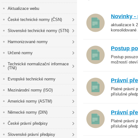
Aktualizace webu
Novinky -
České technické normy (ČSN)
aktualizace k 
konsolidované 
Slovenské technické normy (STN)
Harmonizované normy
Postup po
Určené normy
Postup posuzov
možností otevír
Technické normalizační informace
(TNI)
Evropské technické normy
Právní př
Platné právní 
Mezinárodní normy (ISO)
příslušné předp
Americké normy (ASTM)
Právní př
Německé normy (DIN)
Platné právní 
České právní předpisy
příslušné předp
Slovenské právní předpisy