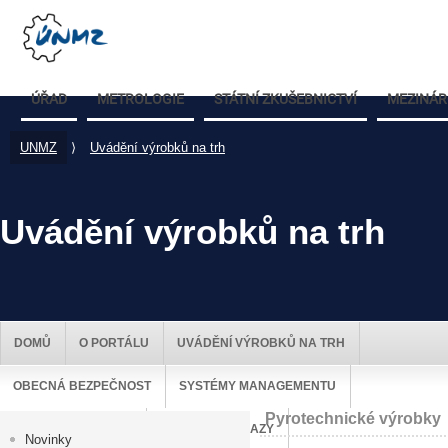
ÚŘAD
METROLOGIE
STÁTNÍ ZKUŠEBNICTVÍ
MEZINÁR
UNMZ
⟩
Uvádění výrobků na trh
Uvádění výrobků na trh
DOMŮ
O PORTÁLU
UVÁDĚNÍ VÝROBKŮ NA TRH
OBECNÁ BEZPEČNOST
SYSTÉMY MANAGEMENTU
Pyrotechnické výrobky
DOZOR NAD TRHEM
UŽITEČNÉ ODKAZY
Novinky