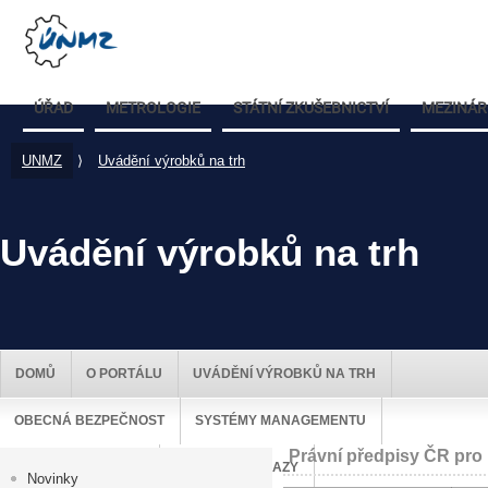
ÚŘAD
METROLOGIE
STÁTNÍ ZKUŠEBNICTVÍ
MEZINÁR
UNMZ
⟩
Uvádění výrobků na trh
Uvádění výrobků na trh
DOMŮ
O PORTÁLU
UVÁDĚNÍ VÝROBKŮ NA TRH
OBECNÁ BEZPEČNOST
SYSTÉMY MANAGEMENTU
Právní předpisy ČR pro 
DOZOR NAD TRHEM
UŽITEČNÉ ODKAZY
Novinky