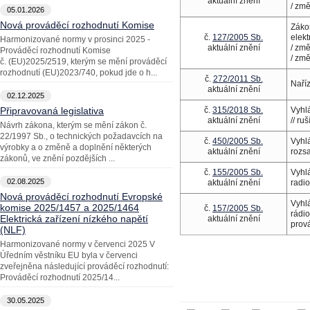
aktuální znění
/ zm
05.01.2026
Nová prováděcí rozhodnutí Komise
Záko
č.
127/2005 Sb.
elek
Harmonizované normy v prosinci 2025 -
aktuální znění
/ zm
Prováděcí rozhodnutí Komise
/ zm
č. (EU)2025/2519, kterým se mění prováděcí
rozhodnutí (EU)2023/740, pokud jde o h...
č.
272/2011 Sb.
Naříz
aktuální znění
02.12.2025
Připravovaná legislativa
č.
315/2018 Sb.
Vyhl
aktuální znění
// ru
Návrh zákona, kterým se mění zákon č.
22/1997 Sb., o technických požadavcích na
č.
450/2005 Sb.
Vyhlá
výrobky a o změně a doplnění některých
aktuální znění
rozsa
zákonů, ve znění pozdějších ...
č.
155/2005 Sb.
Vyhlá
02.08.2025
aktuální znění
radi
Nová prováděcí rozhodnutí Evropské
Vyhlá
komise 2025/1457 a 2025/1464
č.
157/2005 Sb.
rádio
Elektrická zařízení nízkého napětí
aktuální znění
prová
(NLF)
Harmonizované normy v červenci 2025 V
Úředním věstníku EU byla v červenci
zveřejněna následující prováděcí rozhodnutí:
Prováděcí rozhodnutí 2025/14...
30.05.2025