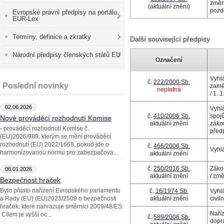
změn
(aktuální znění)
pozd
Evropské právní předpisy na portálu
EUR-Lex
Termíny, definice a zkratky
Další související předpisy
Národní předpisy členských států EU
Označení
Vyhl
č.
222/2000 Sb.
Poslední novinky
zaměs
neplatná
/ 1.
02.06.2026
Vyhlá
č.
410/2006 Sb.
spojů
Nové prováděcí rozhodnutí Komise
aktuální znění
záko
- prováděcí rozhodnutí Komise č.
před
(EU)2026/989, kterým se mění prováděcí
rozhodnutí (EU) 2022/1668, pokud jde o
č.
466/2006 Sb.
Vyhl
harmonizovanou normu pro zabezpečova...
aktuální znění
č.
250/2016 Sb.
Zákon
06.01.2026
aktuální znění
/ zm
Bezpečnost hraček
Bylo přijato nařízení Evropského parlamentu
č.
16/1974 Sb.
Vyhlá
a Rady (EU) (EU)2025/2509 o bezpečnosti
aktuální znění
civil
hraček, které nahrazuje směrnici 2009/48/ES.
Naří
Cílem je vyšší oc...
č.
589/2006 Sb.
dopr