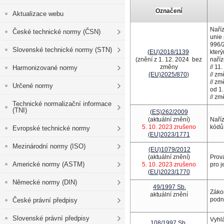
Označení
Aktualizace webu
Naříz
České technické normy (ČSN)
unie 
996/
Slovenské technické normy (STN)
(EU)2018/1139
kter
(znění z 1. 12. 2024 bez
naří
změny
// 11
Harmonizované normy
(EU)2025/870
)
// z
// z
Určené normy
od 1.
// z
Technické normalizační informace
(TNI)
(ES)262/2009
(aktuální znění)
Naří
5. 10. 2023 zrušeno
kódů
Evropské technické normy
(EU)2023/1771
Mezinárodní normy (ISO)
(EU)1079/2012
(aktuální znění)
Prov
Americké normy (ASTM)
5. 10. 2023 zrušeno
pro 
(EU)2023/1770
Německé normy (DIN)
49/1997 Sb.
Zákon
aktuální znění
podni
České právní předpisy
Slovenské právní předpisy
Vyhlá
108/1997 Sb.