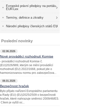
Evropské právní předpisy na portálu
EUR-Lex
Termíny, definice a zkratky
Národní předpisy členských států EU
Poslední novinky
02.06.2026
Nové prováděcí rozhodnutí Komise
- prováděcí rozhodnutí Komise č.
(EU)2026/989, kterým se mění prováděcí
rozhodnutí (EU) 2022/1668, pokud jde o
harmonizovanou normu pro zabezpečova...
06.01.2026
Bezpečnost hraček
Bylo přijato nařízení Evropského parlamentu
a Rady (EU) (EU)2025/2509 o bezpečnosti
hraček, které nahrazuje směrnici 2009/48/ES.
Cílem je vyšší oc...