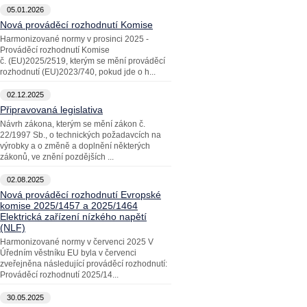
05.01.2026
Nová prováděcí rozhodnutí Komise
Harmonizované normy v prosinci 2025 -
Prováděcí rozhodnutí Komise
č. (EU)2025/2519, kterým se mění prováděcí
rozhodnutí (EU)2023/740, pokud jde o h...
02.12.2025
Připravovaná legislativa
Návrh zákona, kterým se mění zákon č.
22/1997 Sb., o technických požadavcích na
výrobky a o změně a doplnění některých
zákonů, ve znění pozdějších ...
02.08.2025
Nová prováděcí rozhodnutí Evropské
komise 2025/1457 a 2025/1464
Elektrická zařízení nízkého napětí
(NLF)
Harmonizované normy v červenci 2025 V
Úředním věstníku EU byla v červenci
zveřejněna následující prováděcí rozhodnutí:
Prováděcí rozhodnutí 2025/14...
30.05.2025