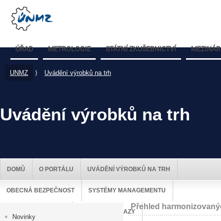
ÚŘAD
METROLOGIE
STÁTNÍ ZKUŠEBNICTVÍ
MEZINÁR
UNMZ
⟩
Uvádění výrobků na trh
Uvádění výrobků na trh
DOMŮ
O PORTÁLU
UVÁDĚNÍ VÝROBKŮ NA TRH
OBECNÁ BEZPEČNOST
SYSTÉMY MANAGEMENTU
Přehled harmonizovaný
DOZOR NAD TRHEM
UŽITEČNÉ ODKAZY
Novinky