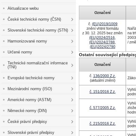
Aktualizace webu
Označení
České technické normy (ČSN)
č.
(EU)2019/1009
znění vhtml formátu
Naří
Slovenské technické normy (STN)
z 30. 12. 2025 bez změn
na tr
(EU)2024/2516
,
2003
Harmonizované normy
(EU)2024/2788,
/ zm
(EU)2024/2790
Určené normy
Ostatní související předpis
Technické normalizační informace
Označení
(TNI)
č.
136/2000 Z.z.
Evropské technické normy
Záko
(aktuální znění)
Mezinárodní normy (ISO)
Vyhlá
č. 151/2016 Z.z.
podr
Americké normy (ASTM)
Vyhlá
č. 577/2005 Z.z.
zlože
Německé normy (DIN)
hodno
České právní předpisy
Vyhlá
č. 215/2016 Z.z.
podr
Slovenské právní předpisy
Vyhl