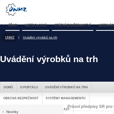
ÚŘAD
METROLOGIE
STÁTNÍ ZKUŠEBNICTVÍ
MEZINÁR
UNMZ
⟩
Uvádění výrobků na trh
Uvádění výrobků na trh
DOMŮ
O PORTÁLU
UVÁDĚNÍ VÝROBKŮ NA TRH
OBECNÁ BEZPEČNOST
SYSTÉMY MANAGEMENTU
Právní předpisy SR pro
DOZOR NAD TRHEM
UŽITEČNÉ ODKAZY
Novinky