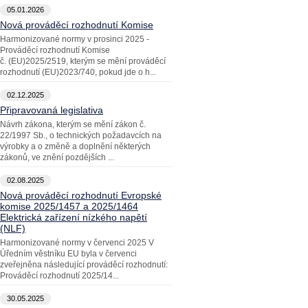
05.01.2026
Nová prováděcí rozhodnutí Komise
Harmonizované normy v prosinci 2025 -
Prováděcí rozhodnutí Komise
č. (EU)2025/2519, kterým se mění prováděcí
rozhodnutí (EU)2023/740, pokud jde o h...
02.12.2025
Připravovaná legislativa
Návrh zákona, kterým se mění zákon č.
22/1997 Sb., o technických požadavcích na
výrobky a o změně a doplnění některých
zákonů, ve znění pozdějších ...
02.08.2025
Nová prováděcí rozhodnutí Evropské
komise 2025/1457 a 2025/1464
Elektrická zařízení nízkého napětí
(NLF)
Harmonizované normy v červenci 2025 V
Úředním věstníku EU byla v červenci
zveřejněna následující prováděcí rozhodnutí:
Prováděcí rozhodnutí 2025/14...
30.05.2025