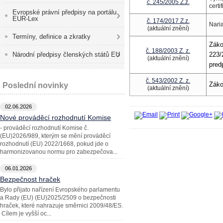
č. 245/2005 Z.z.
certi
Evropské právní předpisy na portálu
EUR-Lex
č. 174/2017 Z.z.
Naria
(aktuální znění)
Termíny, definice a zkratky
Záko
č. 188/2003 Z. z.
Národní předpisy členských států EU
223/
(aktuální znění)
pred
č. 543/2002 Z. z.
Záko
Poslední novinky
(aktuální znění)
02.06.2026
Nové prováděcí rozhodnutí Komise
- prováděcí rozhodnutí Komise č.
(EU)2026/989, kterým se mění prováděcí
rozhodnutí (EU) 2022/1668, pokud jde o
harmonizovanou normu pro zabezpečova...
06.01.2026
Bezpečnost hraček
Bylo přijato nařízení Evropského parlamentu
a Rady (EU) (EU)2025/2509 o bezpečnosti
hraček, které nahrazuje směrnici 2009/48/ES.
Cílem je vyšší oc...