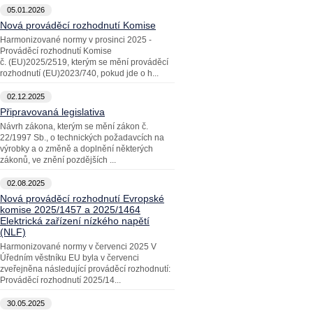
05.01.2026
Nová prováděcí rozhodnutí Komise
Harmonizované normy v prosinci 2025 -
Prováděcí rozhodnutí Komise
č. (EU)2025/2519, kterým se mění prováděcí
rozhodnutí (EU)2023/740, pokud jde o h...
02.12.2025
Připravovaná legislativa
Návrh zákona, kterým se mění zákon č.
22/1997 Sb., o technických požadavcích na
výrobky a o změně a doplnění některých
zákonů, ve znění pozdějších ...
02.08.2025
Nová prováděcí rozhodnutí Evropské
komise 2025/1457 a 2025/1464
Elektrická zařízení nízkého napětí
(NLF)
Harmonizované normy v červenci 2025 V
Úředním věstníku EU byla v červenci
zveřejněna následující prováděcí rozhodnutí:
Prováděcí rozhodnutí 2025/14...
30.05.2025