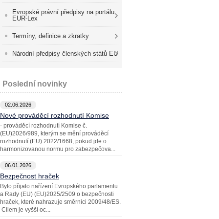
Evropské právní předpisy na portálu
EUR-Lex
Termíny, definice a zkratky
Národní předpisy členských států EU
Poslední novinky
02.06.2026
Nové prováděcí rozhodnutí Komise
- prováděcí rozhodnutí Komise č.
(EU)2026/989, kterým se mění prováděcí
rozhodnutí (EU) 2022/1668, pokud jde o
harmonizovanou normu pro zabezpečova...
06.01.2026
Bezpečnost hraček
Bylo přijato nařízení Evropského parlamentu
a Rady (EU) (EU)2025/2509 o bezpečnosti
hraček, které nahrazuje směrnici 2009/48/ES.
Cílem je vyšší oc...