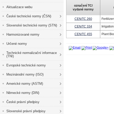
označení TC/
Aktualizace webu
vydané normy
České technické normy (ČSN)
CEN/TC 260
Fertilize
Slovenské technické normy (STN)
CEN/TC 334
Irrigatio
CEN/TC 455
Plant Bi
Harmonizované normy
Určené normy
Technické normalizační informace
(TNI)
Evropské technické normy
Mezinárodní normy (ISO)
Americké normy (ASTM)
Německé normy (DIN)
České právní předpisy
Slovenské právní předpisy