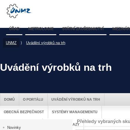
ÚŘAD
METROLOGIE
STÁTNÍ ZKUŠEBNICTVÍ
MEZINÁR
UNMZ
⟩
Uvádění výrobků na trh
Uvádění výrobků na trh
DOMŮ
O PORTÁLU
UVÁDĚNÍ VÝROBKŮ NA TRH
OBECNÁ BEZPEČNOST
SYSTÉMY MANAGEMENTU
Přehledy vybraných sku
DOZOR NAD TRHEM
UŽITEČNÉ ODKAZY
Novinky