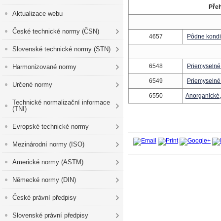
Přeh
Aktualizace webu
České technické normy (ČSN)
4657
Pôdne kondic
Slovenské technické normy (STN)
6548
Priemyselné 
Harmonizované normy
6549
Priemyselné 
Určené normy
6550
Anorganické,
Technické normalizační informace
(TNI)
Evropské technické normy
Mezinárodní normy (ISO)
Americké normy (ASTM)
Německé normy (DIN)
České právní předpisy
Slovenské právní předpisy