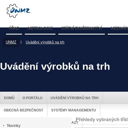
ÚŘAD
METROLOGIE
STÁTNÍ ZKUŠEBNICTVÍ
MEZINÁR
UNMZ
⟩
Uvádění výrobků na trh
Uvádění výrobků na trh
DOMŮ
O PORTÁLU
UVÁDĚNÍ VÝROBKŮ NA TRH
OBECNÁ BEZPEČNOST
SYSTÉMY MANAGEMENTU
Přehledy vybraných tříd
DOZOR NAD TRHEM
UŽITEČNÉ ODKAZY
Novinky