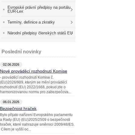
Evropské právní předpisy na portálu
EUR-Lex
Termíny, definice a zkratky
Národní předpisy členských států EU
Poslední novinky
02.06.2026
Nové prováděcí rozhodnutí Komise
- prováděcí rozhodnutí Komise č.
(EU)2026/989, kterým se mění prováděcí
rozhodnutí (EU) 2022/1668, pokud jde o
harmonizovanou normu pro zabezpečova...
06.01.2026
Bezpečnost hraček
Bylo přijato nařízení Evropského parlamentu
a Rady (EU) (EU)2025/2509 o bezpečnosti
hraček, které nahrazuje směrnici 2009/48/ES.
Cílem je vyšší oc...