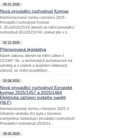
05.01.2026
Nová prováděcí rozhodnutí Komise
Harmonizované normy v prosinci 2025 -
Prováděcí rozhodnutí Komise
č. (EU)2025/2519, kterým se mění prováděcí
rozhodnutí (EU)2023/740, pokud jde o h...
02.12.2025
Připravovaná legislativa
Návrh zákona, kterým se mění zákon č.
22/1997 Sb., o technických požadavcích na
výrobky a o změně a doplnění některých
zákonů, ve znění pozdějších ...
02.08.2025
Nová prováděcí rozhodnutí Evropské
komise 2025/1457 a 2025/1464
Elektrická zařízení nízkého napětí
(NLF)
Harmonizované normy v červenci 2025 V
Úředním věstníku EU byla v červenci
zveřejněna následující prováděcí rozhodnutí:
Prováděcí rozhodnutí 2025/14...
30.05.2025