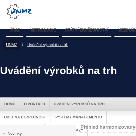
ÚŘAD
METROLOGIE
STÁTNÍ ZKUŠEBNICTVÍ
MEZINÁR
UNMZ
⟩
Uvádění výrobků na trh
Uvádění výrobků na trh
DOMŮ
O PORTÁLU
UVÁDĚNÍ VÝROBKŮ NA TRH
OBECNÁ BEZPEČNOST
SYSTÉMY MANAGEMENTU
Přehled harmonizovan
DOZOR NAD TRHEM
UŽITEČNÉ ODKAZY
Novinky