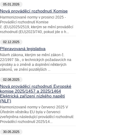
05.01.2026
Nová prováděcí rozhodnutí Komise
Harmonizované normy v prosinci 2025 -
Prováděcí rozhodnutí Komise
č. (EU)2025/2519, kterým se mění prováděcí
rozhodnutí (EU)2023/740, pokud jde o h...
02.12.2025
Připravovaná legislativa
Návrh zákona, kterým se mění zákon č.
22/1997 Sb., o technických požadavcích na
výrobky a o změně a doplnění některých
zákonů, ve znění pozdějších ...
02.08.2025
Nová prováděcí rozhodnutí Evropské
komise 2025/1457 a 2025/1464
Elektrická zařízení nízkého napětí
(NLF)
Harmonizované normy v červenci 2025 V
Úředním věstníku EU byla v červenci
zveřejněna následující prováděcí rozhodnutí:
Prováděcí rozhodnutí 2025/14...
30.05.2025