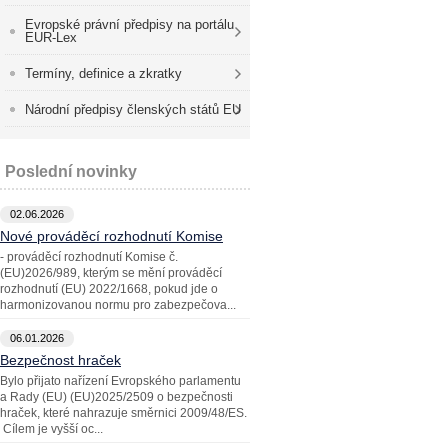
Evropské právní předpisy na portálu
EUR-Lex
Termíny, definice a zkratky
Národní předpisy členských států EU
Poslední novinky
02.06.2026
Nové prováděcí rozhodnutí Komise
- prováděcí rozhodnutí Komise č.
(EU)2026/989, kterým se mění prováděcí
rozhodnutí (EU) 2022/1668, pokud jde o
harmonizovanou normu pro zabezpečova...
06.01.2026
Bezpečnost hraček
Bylo přijato nařízení Evropského parlamentu
a Rady (EU) (EU)2025/2509 o bezpečnosti
hraček, které nahrazuje směrnici 2009/48/ES.
Cílem je vyšší oc...