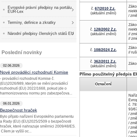
Záko
Evropské právní předpisy na portálu
č.
67/2010 Z.z.
niek
EUR-Lex
(aktuální znění)
/ zm
Termíny, definice a zkratky
Záko
č.
128/2002 Z.z.
niek
Národní předpisy členských států EU
(aktuální znění)
// z
// z
Záko
č.
108/2024 Z.z.
Poslední novinky
// ru
č.
362/2011 Z.z.
Záko
02.06.2026
(aktuální znění)
Nové prováděcí rozhodnutí Komise
Přímo použitelný předpis E
- prováděcí rozhodnutí Komise č.
(EU)2026/989, kterým se mění prováděcí
Označení
rozhodnutí (EU) 2022/1668, pokud jde o
harmonizovanou normu pro zabezpečova...
Naří
Evro
06.01.2026
č. 7
93/6
Bezpečnost hraček
/ zm
Bylo přijato nařízení Evropského parlamentu
/ zm
a Rady (EU) (EU)2025/2509 o bezpečnosti
/ zm
hraček, které nahrazuje směrnici 2009/48/ES.
/ zm
Cílem je vyšší oc...
/ zm
/
pou