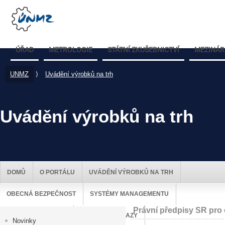
ÚŘAD
METROLOGIE
STÁTNÍ ZKUŠEBNICTVÍ
MEZINÁR
UNMZ
⟩
Uvádění výrobků na trh
Uvádění výrobků na trh
DOMŮ
O PORTÁLU
UVÁDĚNÍ VÝROBKŮ NA TRH
OBECNÁ BEZPEČNOST
SYSTÉMY MANAGEMENTU
Právní předpisy SR pro
DOZOR NAD TRHEM
UŽITEČNÉ ODKAZY
Novinky