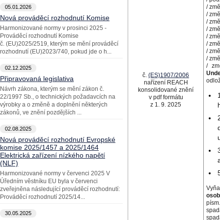
/ zm
05.01.2026
/ zm
Nová prováděcí rozhodnutí Komise
/ zm
Harmonizované normy v prosinci 2025 -
/ zm
Prováděcí rozhodnutí Komise
/ zm
č. (EU)2025/2519, kterým se mění prováděcí
/ zm
/ zm
rozhodnutí (EU)2023/740, pokud jde o h...
/ zm
/ z
02.12.2025
Unde
č.
(ES)1907/2006
Připravovaná legislativa
odlo
nařízení REACH
Návrh zákona, kterým se mění zákon č.
konsolidované znění
22/1997 Sb., o technických požadavcích na
v pdf formátu
výrobky a o změně a doplnění některých
z 1. 9. 2025
zákonů, ve znění pozdějších ...
02.08.2025
Nová prováděcí rozhodnutí Evropské
komise 2025/1457 a 2025/1464
Elektrická zařízení nízkého napětí
(NLF)
Harmonizované normy v červenci 2025 V
Úředním věstníku EU byla v červenci
Vyňat
zveřejněna následující prováděcí rozhodnutí:
osob
Prováděcí rozhodnutí 2025/14...
písm.
spad
30.05.2025
spad