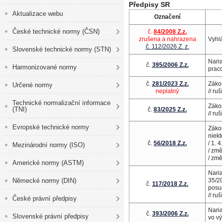
Předpisy SR
Aktualizace webu
Označení
České technické normy (ČSN)
č.
84/2008 Z.z.
zrušena a nahrazena
Vyhl
č. 112/2026 Z. z.
Slovenské technické normy (STN)
Nari
č.
395/2006 Z.z.
Harmonizované normy
prac
č.
281/2023 Z.z.
Záko
Určené normy
neplatný
// ru
Technické normalizační informace
Záko
(TNI)
č.
83/2025 Z.z.
// ru
Evropské technické normy
Záko
niek
č.
56/2018 Z.
z.
/ 1. 
Mezinárodní normy (ISO)
/ zm
/ zm
Americké normy (ASTM)
Nari
Německé normy (DIN)
35/2
č.
117/2018 Z.z.
posu
// ru
České právní předpisy
Nari
č.
393/2006 Z.z.
Slovenské právní předpisy
vo v