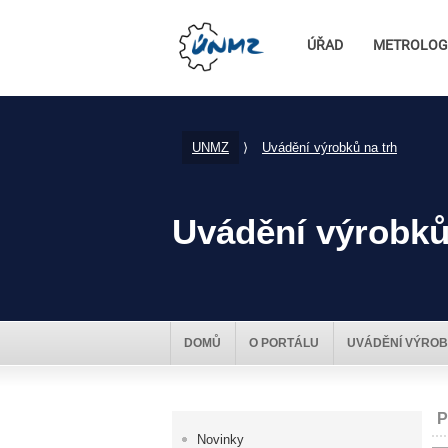
ÚŘAD
METROLOG
UNMZ
⟩
Uvádění výrobků na trh
Uvádění výrobků
DOMŮ
O PORTÁLU
UVÁDĚNÍ VÝROB
P
Novinky