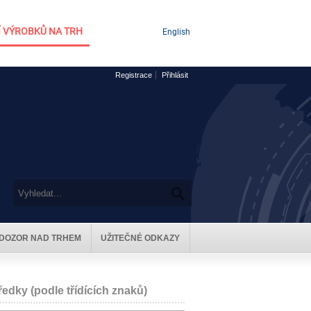
 VÝROBKŮ NA TRH
English
Registrace
Přihlásit
DOZOR NAD TRHEM
UŽITEČNÉ ODKAZY
dky (podle třídících znaků)