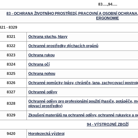
83….,94….
83 - OCHRANA ŽIVOTNÍHO PROSTŘEDÍ, PRACOVNÍ A OSOBNÍ OCHRANA
ERGONOMIE
321 - 8329
8321
Ochrana sluchu, hlavy
8322
Ochranné prostředky dýchacích orgánů
8323
Ochrana rukou
8324
Ochrana očí
8325
Ochrana nohou
8326
Ochranné pomůcky (pásy, chrániče, lana, zachycovací postroj
8327
Ochranné oděvy
Ochranné oděvy pro profesionální použití (hasiče, potápěče, m
8328
plovací prostředky)
8329
Zkoušení materiálů na ochranné oděvy, ochranné rukavice a 
94 - VÝSTROJNÉ ZBOŽÍ
9420
Horolezecká výzbroj