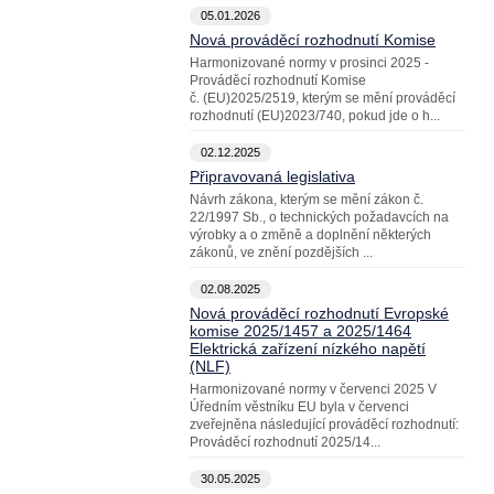
05.01.2026
Nová prováděcí rozhodnutí Komise
Harmonizované normy v prosinci 2025 -
Prováděcí rozhodnutí Komise
č. (EU)2025/2519, kterým se mění prováděcí
rozhodnutí (EU)2023/740, pokud jde o h...
02.12.2025
Připravovaná legislativa
Návrh zákona, kterým se mění zákon č.
22/1997 Sb., o technických požadavcích na
výrobky a o změně a doplnění některých
zákonů, ve znění pozdějších ...
02.08.2025
Nová prováděcí rozhodnutí Evropské
komise 2025/1457 a 2025/1464
Elektrická zařízení nízkého napětí
(NLF)
Harmonizované normy v červenci 2025 V
Úředním věstníku EU byla v červenci
zveřejněna následující prováděcí rozhodnutí:
Prováděcí rozhodnutí 2025/14...
30.05.2025