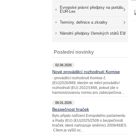
Evropské právní předpisy na portálu
EUR-Lex
Termíny, definice a zkratky
Národní předpisy členských států EU
Poslední novinky
02.06.2026
Nové prováděcí rozhodnutí Komise
- prováděcí rozhodnutí Komise č.
(EU)2026/989, kterým se mění prováděcí
rozhodnutí (EU) 2022/1668, pokud jde o
harmonizovanou normu pro zabezpečova...
06.01.2026
Bezpečnost hraček
Bylo přijato nařízení Evropského parlamentu
a Rady (EU) (EU)2025/2509 o bezpečnosti
hraček, které nahrazuje směrnici 2009/48/ES.
Cílem je vyšší oc...