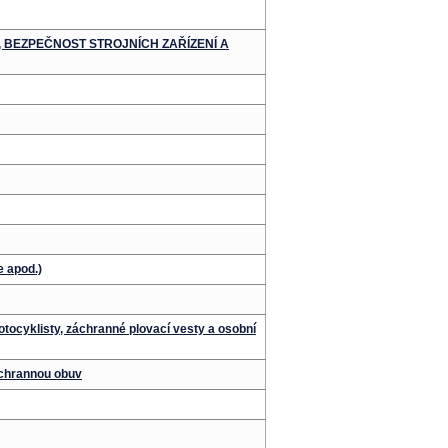
, BEZPEČNOST STROJNÍCH ZAŘÍZENÍ A
e apod.)
otocyklisty, záchranné plovací vesty a osobní
ochrannou obuv