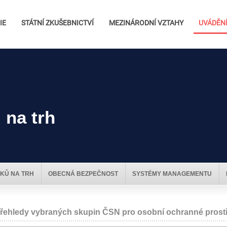
IE
STÁTNÍ ZKUŠEBNICTVÍ
MEZINÁRODNÍ VZTAHY
UVÁDĚNÍ
 na trh
KŮ NA TRH
OBECNÁ BEZPEČNOST
SYSTÉMY MANAGEMENTU
řehledy vybraných skupin ČSN pro osobní ochranné prostře