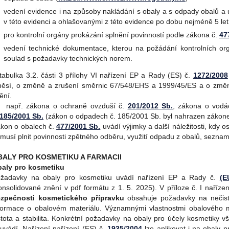
vedení evidence i na způsoby nakládání s obaly a s odpady obalů a
v této evidenci a ohlašovanými z této evidence po dobu nejméně 5 let
pro kontrolní orgány prokázání splnění povinností podle zákona č.
47
vedení technické dokumentace, kterou na požádání kontrolních org
soulad s požadavky technických norem.
 tabulka 3.2. části 3 přílohy VI nařízení EP a Rady (
ES) č.
1272/2008
ěsí, o změně a zrušení směrnic 67/548/EHS a 1999/45/ES a o změně
ění.
) např. zákona o ochraně ovzduší č.
201/2012 Sb.
, zákona o vod
185/2001 Sb.
(zákon o odpadech č. 185/2001 Sb. byl nahrazen zákon
kon o obalech č.
477/2001 Sb.
uvádí výjimky a další náležitosti, kdy 
musí plnit povinnosti zpětného odběru, využití odpadu z obalů, sezna
BALY PRO KOSMETIKU A FARMACII
aly pro kosmetiku
žadavky na obaly pro kosmetiku uvádí nařízení EP a Rady č.
(E
onsolidované znění v pdf formátu z 1. 5. 2025). V příloze č. I naříz
zpečnosti kosmetického přípravku
obsahuje požadavky na nečisto
formace o obalovém materiálu. Významnými vlastnostmi obalového m
stota a stabilita. Konkrétní požadavky na obaly pro účely kosmetiky 
uvádí. Nařízení nařízení (ES) č.
1935/2004
lze aplikovat i na obaly 