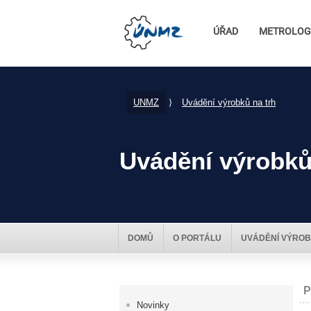
ÚŘAD
METROLOG
UNMZ
⟩
Uvádění výrobků na trh
Uvádění výrobků
DOMŮ
O PORTÁLU
UVÁDĚNÍ VÝROB
P
Novinky