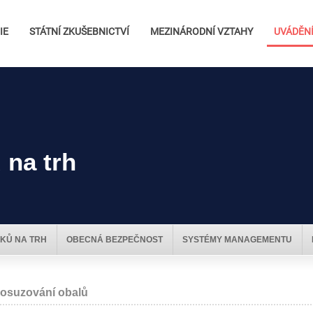
IE
STÁTNÍ ZKUŠEBNICTVÍ
MEZINÁRODNÍ VZTAHY
UVÁDĚNÍ
 na trh
KŮ NA TRH
OBECNÁ BEZPEČNOST
SYSTÉMY MANAGEMENTU
osuzování obalů