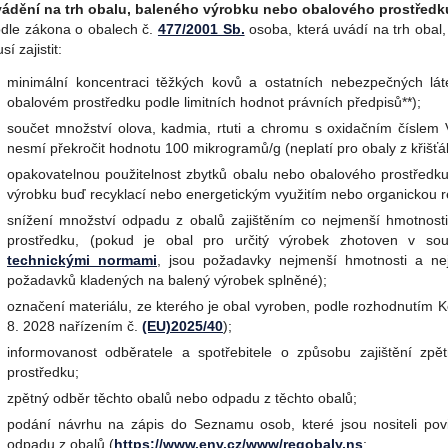
ádění na trh obalu, baleného výrobku nebo obalového prostředk
dle zákona o obalech č.
477/2001 Sb.
osoba, která uvádí na trh obal
sí zajistit:
minimální koncentraci těžkých kovů a ostatních nebezpečných lá
obalovém prostředku podle limitních hodnot právních předpisů**);
součet množství olova, kadmia, rtuti a chromu s oxidačním číslem
nesmí překročit hodnotu 100 mikrogramů/g (neplatí pro obaly z křišťá
opakovatelnou použitelnost zbytků obalu nebo obalového prostředku
výrobku buď recyklací nebo energetickým využitím nebo organickou r
snížení množství odpadu z obalů zajištěním co nejmenší hmotnos
prostředku, (pokud je obal pro určitý výrobek zhotoven v s
technickými normami
, jsou požadavky nejmenší hmotnosti a ne
požadavků kladených na balený výrobek splněné);
označení materiálu, ze kterého je obal vyroben, podle rozhodnutím 
8. 2028 nařízením č.
(EU)2025/40
);
informovanost odběratele a spotřebitele o způsobu zajištění z
prostředku;
zpětný odběr těchto obalů nebo odpadu z těchto obalů;
podání návrhu na zápis do Seznamu osob, které jsou nositeli pov
odpadu z obalů (
https://www.env.cz/www/regobaly.ns
;