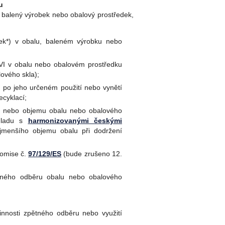
u
, balený výrobek nebo obalový prostředek,
tek*) v obalu, baleném výrobku nebo
 VI v obalu nebo obalovém prostředku
lového skla);
 po jeho určeném použití nebo vynětí
ecyklací;
ti nebo objemu obalu nebo obalového
ouladu s
harmonizovanými českými
jmenšího objemu obalu při dodržení
Komise č.
97/129/ES
(bude zrušeno 12.
pětného odběru obalu nebo obalového
innosti zpětného odběru nebo využití