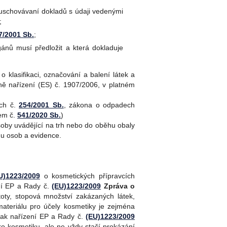
 uschovávaní dokladů s údaji vedenými
;
7/2001 Sb.
;
ánů musí předložit a která dokladuje
o k
lasifikaci, označování a balení látek a
 nařízení (ES) č. 1907/2006, v platném
ách č.
254/2001 Sb.
, zákona o odpadech
em č.
541/2020 Sb.
)
osoby uvádějící na trh nebo do oběhu obaly
mu osob a evidence.
U)1223/2009
o kosmetických přípravcích
ení EP a Rady č.
(EU)1223/2009
Zpráva o
ty, stopová množství zakázaných látek,
ateriálu pro účely kosmetiky je zejména
však nařízení EP a Rady č.
(EU)1223/2009
pro kosmetiku, ale ne vždy stačí prokázání