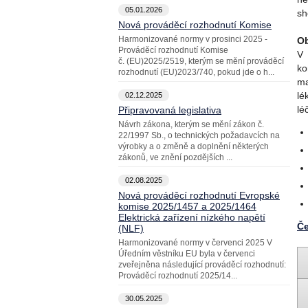
05.01.2026
sh
Nová prováděcí rozhodnutí Komise
Harmonizované normy v prosinci 2025 -
Ob
Prováděcí rozhodnutí Komise
V 
č. (EU)2025/2519, kterým se mění prováděcí
ko
rozhodnutí (EU)2023/740, pokud jde o h...
ma
lé
02.12.2025
lé
Připravovaná legislativa
Návrh zákona, kterým se mění zákon č.
22/1997 Sb., o technických požadavcích na
výrobky a o změně a doplnění některých
zákonů, ve znění pozdějších ...
02.08.2025
Nová prováděcí rozhodnutí Evropské
komise 2025/1457 a 2025/1464
Elektrická zařízení nízkého napětí
Če
(NLF)
Harmonizované normy v červenci 2025 V
Úředním věstníku EU byla v červenci
zveřejněna následující prováděcí rozhodnutí:
Prováděcí rozhodnutí 2025/14...
30.05.2025