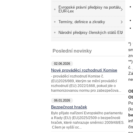
Evropské právní předpisy na portálu
EUR-Lex
Termíny, definice a zkratky
Národní předpisy členských států EU
*)
sm
Poslední novinky
zn
**
02.06.2026
č.
Nové prováděcí rozhodnutí Komise
Zá
- prováděcí rozhodnutí Komise č.
ne
(EU)2026/989, kterým se mění prováděcí
rozhodnutí (EU) 2022/1668, pokud jde o
harmonizovanou normu pro zabezpečova...
O
Ob
06.01.2026
Po
Bezpečnost hraček
(k
Bylo přijato nařízení Evropského parlamentu
be
a Rady (EU) (EU)2025/2509 o bezpečnosti
in
hraček, které nahrazuje směrnici 2009/48/ES.
či
Cílem je vyšší oc...
ne