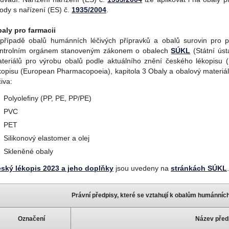
ody s nařízení (ES) č.
1935/2004
.
aly pro farmacii
případě obalů humánních léčivých přípravků a obalů surovin pro p
ntrolním orgánem stanoveným zákonem o obalech
SÚKL
(Státní úst
teriálů pro výrobu obalů podle aktuálního znění českého lékopis
kopisu (European Pharmacopoeia), kapitola 3 Obaly a obalový materiál,
čiva:
Polyolefiny (PP, PE, PP/PE)
PVC
PET
Silikonový elastomer a olej
Skleněné obaly
ský lékopis 2023 a jeho doplňky
jsou uvedeny na
stránkách SÚKL
.
Právní předpisy, které se vztahují k obalům humánních
Označení
Název před