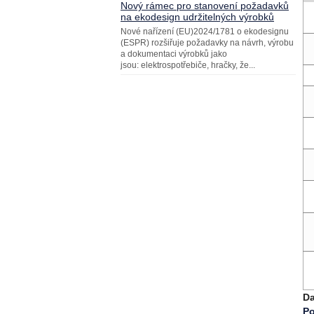
Nový rámec pro stanovení požadavků
na ekodesign udržitelných výrobků
Nové nařízení (EU)2024/1781 o ekodesignu
(ESPR) rozšiřuje požadavky na návrh, výrobu
a dokumentaci výrobků jako
jsou: elektrospotřebiče, hračky, že...
Da
Po