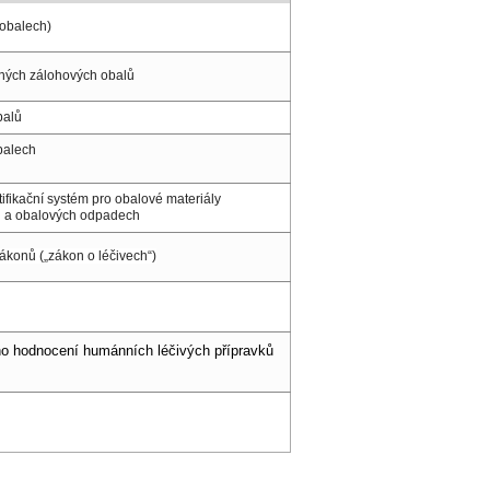
 obalech)
tných zálohových obalů
balů
balech
tifikační systém pro obalové materiály
h a obalových odpadech
ákonů („zákon o léčivech“)
ho hodnocení humánních léčivých přípravků