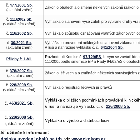
č.
477/2001 Sb.
Zákon o obalech a o změně některých zákonů (zákon o
(aktuální znění)
č.
111/2002 Sb.
Vyhláška o stanovení výše záloh pro vybrané druhy vra
(v aktuálním znění)
č.
116/2002 Sb.
Vyhláška o způsobu označování vratných zálohových o
č.
30/2021 Sb.
Vyhláška o provedení některých ustanovení zákona o o
(aktuální znění)
// ruší a nahrazuje vyhlášku č. č.
641/2004 Sb.
Rozhodnutí Komise č.
97/129/ES
, kterým se zavádí iden
Přílohy č. I.-VII.
111/2005podle směrnice EP a Rady 94/62/ES o obalec
č.
378/2007 Sb.
Z
ákon o léčivech a o změnách některých souvisejících z
(aktuální znění)
č.
228/2008 Sb.
Vyhláška o registraci léčivých přípravků
(v aktuálním znění)
Vyhláška o bližších podmínkách provádění klinické
č.
463/2021 Sb.
// ruší a nahrazuje vyhlášku č. č.
226/2008 Sb.
č.
229/2008 Sb.
Vyhláška o výrobě a distribuci léčiv
(aktuální znění)
lší užitečné informace:
dmínky uvedení obalů na trh
viz
www.ekokom.cz