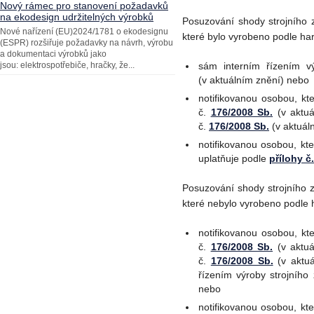
Nový rámec pro stanovení požadavků
na ekodesign udržitelných výrobků
Posuzování shody strojního 
Nové nařízení (EU)2024/1781 o ekodesignu
které bylo vyrobeno podle h
(ESPR) rozšiřuje požadavky na návrh, výrobu
a dokumentaci výrobků jako
jsou: elektrospotřebiče, hračky, že...
sám interním řízením v
(v aktuálním znění) nebo
notifikovanou osobou, kt
č.
176/2008 Sb.
(v aktuá
č.
176/2008 Sb.
(v aktuál
notifikovanou osobou, kt
uplatňuje podle
přílohy č
Posuzování shody strojního 
které nebylo vyrobeno podle
notifikovanou osobou, kt
č.
176/2008 Sb.
(v aktuá
č.
176/2008 Sb.
(v aktuá
řízením výroby strojního
nebo
notifikovanou osobou, kt