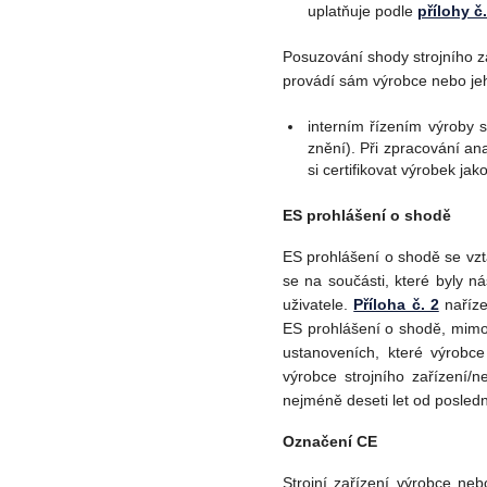
uplatňuje podle
přílohy č
Posuzování shody strojního 
provádí sám výrobce nebo je
interním řízením výroby s
znění). Při zpracování an
si certifikovat výrobek ja
ES prohlášení o shodě
ES prohlášení o shodě se vzta
se na součásti, které byly 
uživatele.
Příloha č. 2
naříze
ES prohlášení o shodě, mimo 
ustanoveních, které výrobc
výrobce strojního zařízení/
nejméně deseti let od posledn
Označení CE
Strojní zařízení výrobce n