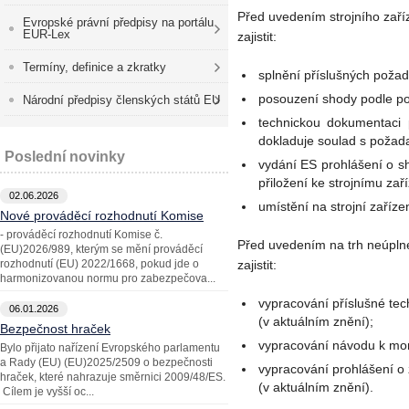
Před uvedením strojního zař
Evropské právní předpisy na portálu
EUR-Lex
zajistit:
Termíny, definice a zkratky
splnění příslušných požad
posouzení shody podle po
Národní předpisy členských států EU
technickou dokumentaci
dokladuje soulad s požada
Poslední novinky
vydání ES prohlášení o 
přiložení ke strojnímu zaří
02.06.2026
umístění na strojní zaříz
Nové prováděcí rozhodnutí Komise
- prováděcí rozhodnutí Komise č.
Před uvedením na trh neúplné
(EU)2026/989, kterým se mění prováděcí
rozhodnutí (EU) 2022/1668, pokud jde o
zajistit:
harmonizovanou normu pro zabezpečova...
vypracování příslušné te
06.01.2026
(v aktuálním znění);
Bezpečnost hraček
vypracování návodu k mo
Bylo přijato nařízení Evropského parlamentu
a Rady (EU) (EU)2025/2509 o bezpečnosti
vypracování prohlášení o 
hraček, které nahrazuje směrnici 2009/48/ES.
(v aktuálním znění).
Cílem je vyšší oc...