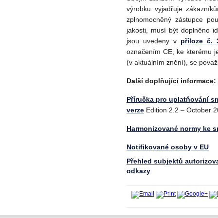
výrobku vyjadřuje zákazník
zplnomocněný zástupce pou
jakosti, musí být doplněno i
jsou uvedeny v
příloze č. 
označením CE, ke kterému je
(v aktuálním znění), se považ
Další doplňující informace:
Příručka pro uplatňování sm
verze
Edition 2.2 – October 
Harmonizované normy ke sm
Notifikované osoby v EU
Přehled subjektů autorizov
odkazy