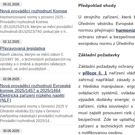
05.01.2026
Předpoklad shody
Nová prováděcí rozhodnutí Komise
U strojního zařízení, kter
Harmonizované normy v prosinci 2025 -
Prováděcí rozhodnutí Komise
Úředním věstníku Evropské
č. (EU)2025/2519, kterým se mění prováděcí
normou přejímající
harmoni
rozhodnutí (EU)2023/740, pokud jde o h...
ochranu zdraví a bezpečnos
02.12.2025
evropskou normu z Úředního v
Připravovaná legislativa
Návrh zákona, kterým se mění zákon č.
Základní požadavky
22/1997 Sb., o technických požadavcích na
výrobky a o změně a doplnění některých
Základní požadavky ochrany z
zákonů, ve znění pozdějších ...
v
příloze č. 1
nařízení vlá
02.08.2025
zahrnují například: zásady za
Nová prováděcí rozhodnutí Evropské
z hlediska manipulace, ergo
komise 2025/1457 a 2025/1464
ovládacích systémů, ovláda
Elektrická zařízení nízkého napětí
výpadek dodávky energie, o
(NLF)
zařízení, rizika souvisejíc
Harmonizované normy v červenci 2025 V
Úředním věstníku EU byla v červenci
musí zajistit posouzení rizik
zveřejněna následující prováděcí rozhodnutí:
bezpečnost. Zde se uplatňuj
Prováděcí rozhodnutí 2025/14...
zařízení a technických možn
30.05.2025
s notifikovanou osobou.