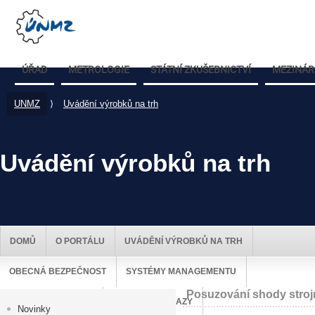
ÚŘAD
METROLOGIE
STÁTNÍ ZKUŠEBNICTVÍ
MEZINÁR
UNMZ
⟩
Uvádění výrobků na trh
Uvádění výrobků na trh
DOMŮ
O PORTÁLU
UVÁDĚNÍ VÝROBKŮ NA TRH
OBECNÁ BEZPEČNOST
SYSTÉMY MANAGEMENTU
Posuzování shody strojn
DOZOR NAD TRHEM
UŽITEČNÉ ODKAZY
Novinky