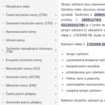
Strojní zařízení jsou stanov
Aktualizace webu
Výrobce nebo dovozce strojn
výrobek. Směrnice č.
2006/
České technické normy (ČSN)
(změny: č.
2009/127/ES
,
Slovenské technické normy (STN)
(EU)2024/2749
)
je v české le
strojní zařízení (v aktuálním
Harmonizované normy
vlády č. 176/2008 Sb. bude z
Určené normy
Nařízení vlády č.
176/2008 S
Technické normalizační informace
(TNI)
strojní zařízení,
vyměnitelná přídavná zaří
Evropské technické normy
bezpečnostní součásti,
Mezinárodní normy (ISO)
příslušenství pro zdvihání
Americké normy (ASTM)
řetězy, lana a popruhy,
odnímatelná mechanická 
Německé normy (DIN)
neúplná strojní zařízení.
České právní předpisy
Definice strojního zařízení je
Slovenské právní předpisy