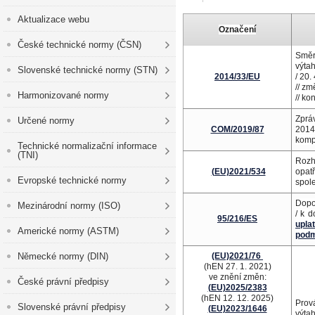
Aktualizace webu
Označení
České technické normy (ČSN)
Směr
výta
Slovenské technické normy (STN)
2014/33/EU
/ 20.
// z
Harmonizované normy
// ko
Zprá
Určené normy
COM/2019/87
2014
komp
Technické normalizační informace
(TNI)
Rozh
(EU)2021/534
opat
Evropské technické normy
spole
Dopor
Mezinárodní normy (ISO)
/ k 
95/216/ES
upla
Americké normy (ASTM)
podm
Německé normy (DIN)
(EU)2021/76
(hEN 27. 1. 2021)
ve znění změn:
České právní předpisy
(EU)2025/2383
(hEN 12. 12. 2025)
Prov
Slovenské právní předpisy
(EU)2023/1646
výta