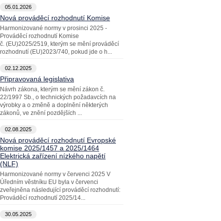
05.01.2026
Nová prováděcí rozhodnutí Komise
Harmonizované normy v prosinci 2025 -
Prováděcí rozhodnutí Komise
č. (EU)2025/2519, kterým se mění prováděcí
rozhodnutí (EU)2023/740, pokud jde o h...
02.12.2025
Připravovaná legislativa
Návrh zákona, kterým se mění zákon č.
22/1997 Sb., o technických požadavcích na
výrobky a o změně a doplnění některých
zákonů, ve znění pozdějších ...
02.08.2025
Nová prováděcí rozhodnutí Evropské
komise 2025/1457 a 2025/1464
Elektrická zařízení nízkého napětí
(NLF)
Harmonizované normy v červenci 2025 V
Úředním věstníku EU byla v červenci
zveřejněna následující prováděcí rozhodnutí:
Prováděcí rozhodnutí 2025/14...
30.05.2025