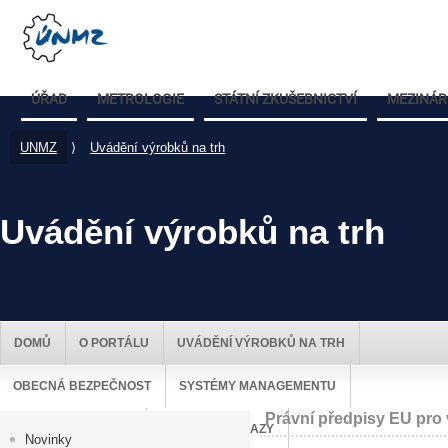
ÚŘAD
METROLOGIE
STÁTNÍ ZKUŠEBNICTVÍ
MEZINÁR
UNMZ
⟩
Uvádění výrobků na trh
Uvádění výrobků na trh
DOMŮ
O PORTÁLU
UVÁDĚNÍ VÝROBKŮ NA TRH
OBECNÁ BEZPEČNOST
SYSTÉMY MANAGEMENTU
Právní předpisy EU pro
DOZOR NAD TRHEM
UŽITEČNÉ ODKAZY
Novinky