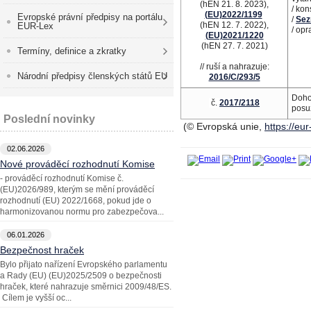
(hEN 21. 8. 2023),
/ ko
(EU)2022/1199
Evropské právní předpisy na portálu
/
Sez
(hEN 12. 7. 2022),
EUR-Lex
/ op
(EU)2021/1220
(hEN 27. 7. 2021)
Termíny, definice a zkratky
// ruší a nahrazuje:
Národní předpisy členských států EU
2016/C/293/5
Doho
č.
2017/2118
posu
Poslední novinky
(© Evropská unie,
https://eu
02.06.2026
Nové prováděcí rozhodnutí Komise
- prováděcí rozhodnutí Komise č.
(EU)2026/989, kterým se mění prováděcí
rozhodnutí (EU) 2022/1668, pokud jde o
harmonizovanou normu pro zabezpečova...
06.01.2026
Bezpečnost hraček
Bylo přijato nařízení Evropského parlamentu
a Rady (EU) (EU)2025/2509 o bezpečnosti
hraček, které nahrazuje směrnici 2009/48/ES.
Cílem je vyšší oc...