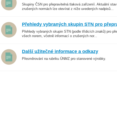
Skupiny ČSN pro přepravitelná tlaková zařízeníí. Aktuální sta
zrušených normách lze otevírat z níže uvedených nadpisů...
Přehledy vybraných skupin STN pro přeprav
Přehledy vybraných skupin STN (podle třídicích znaků) pro přep
všech norem, včetně informací o zrušených nor...
Další užitečné informace a odkazy
Přesměrování na rubriku ÚNMZ pro stanovené výrobky.