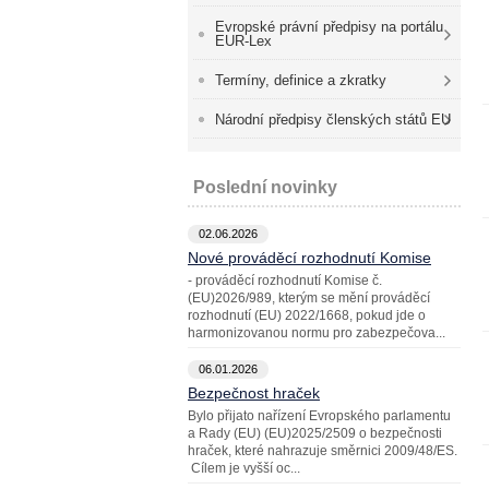
Evropské právní předpisy na portálu
EUR-Lex
Termíny, definice a zkratky
Národní předpisy členských států EU
Poslední novinky
02.06.2026
Nové prováděcí rozhodnutí Komise
- prováděcí rozhodnutí Komise č.
(EU)2026/989, kterým se mění prováděcí
rozhodnutí (EU) 2022/1668, pokud jde o
harmonizovanou normu pro zabezpečova...
06.01.2026
Bezpečnost hraček
Bylo přijato nařízení Evropského parlamentu
a Rady (EU) (EU)2025/2509 o bezpečnosti
hraček, které nahrazuje směrnici 2009/48/ES.
Cílem je vyšší oc...