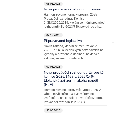
05.01.2026
Nová prováděcí rozhodnutí Komise
Harmonizované normy v prosinci 2025 -
Prováděcí rozhodnutí Komise
č. (EU)2025/2519, kterým se mění prováděcí
rozhodnutí (EU)2023/740, pokud jde o h...
02.12.2025
Připravovaná legislativa
Návrh zákona, kterým se mění zákon č.
22/1997 Sb., o technických požadavcích na
výrobky a o změně a doplnění některých
zákonů, ve znění pozdějších ...
02.08.2025
Nová prováděcí rozhodnutí Evropské
komise 2025/1457 a 2025/1464
Elektrická zařízení nízkého napětí
(NLF)
Harmonizované normy v červenci 2025 V
Úředním věstníku EU byla v červenci
zveřejněna následující prováděcí rozhodnutí:
Prováděcí rozhodnutí 2025/14...
30.05.2025