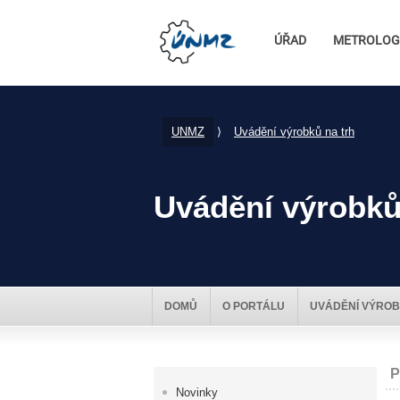
ÚŘAD
METROLOG
UNMZ
⟩
Uvádění výrobků na trh
Uvádění výrobků
DOMŮ
O PORTÁLU
UVÁDĚNÍ VÝROB
P
Novinky