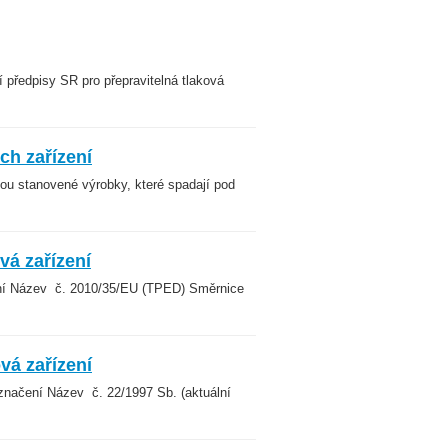
 předpisy SR pro přepravitelná tlaková
ch zařízení
jsou stanovené výrobky, které spadají pod
vá zařízení
čení Název č. 2010/35/EU (TPED) Směrnice
vá zařízení
Označení Název č. 22/1997 Sb. (aktuální